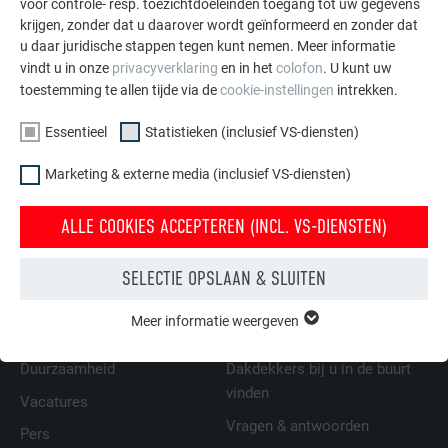
voor controle- resp. toezichtdoeleinden toegang tot uw gegevens
dubbele staande fels op volledig beschot van
krijgen, zonder dat u daarover wordt geïnformeerd en zonder dat
minimaal 24 mm, met een statisch stabiele houten
u daar juridische stappen tegen kunt nemen. Meer informatie
vindt u in onze
privacyverklaring
en in het
colofon
. U kunt uw
onderconstructie en met originele PREFA-
toestemming te allen tijde via de
cookie-instellingen
intrekken.
bevestigingsmiddelen worden gebruikt.
Voor meer informatie over bekledingen met dubbele staande
Essentieel
Statistieken (inclusief VS-diensten)
fels neemt u de PREFALZ-montagerichtlijn in acht.
Marketing & externe media (inclusief VS-diensten)
ALLE COOKIES ACCEPTEREN (INCL. VS-DIENSTEN)
TERUG
VOLGENDE
SELECTIE OPSLAAN & SLUITEN
Meer informatie weergeven
ESSENTIEEL
FAMILIEBEDRIJF | PREFA
WIJ HELPEN U
Cookies van de groep "Essentieel" zijn nodig voor basisfuncties
Duurzaamheid
Dakdekkers bij u in de buurt
van de website. Hierdoor wordt gewaarborgd dat de website
onberispelijk werkt.
vinden
Vacatures
Vragen & antwoorden
Cookie-informatie weergeven
Pers
NAAM
PHPSESSID