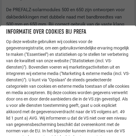
De PREFALZ-solarmodules 500 en 650 zijn ontworpen voor
dakbedekkingen met dubbele naad met bandbreedtes van
500 mm en 650 mm. Bij correct gebruik van de vaste klang
INFORMATIE OVER COOKIES BIJ PREFA
van PREFA, de PREFA-schuifklang, de lange PREFA-
schuifklang en de PREFALZ-paneelklemmen in combinatie
Op deze website gebruiken wij cookies voor de
met de solarmodule PREFALZ blijft de thermisch
gegevensregistratie, om een gebruiksvriendelijke ervaring mogelijk
veroorzaakte lengteverandering van de PREFALZ-
te maken ("Essentieel") en statistieken op te stellen ter verbetering
panelen gewaarborgd.
van de kwaliteit van onze website ("Statistieken (incl. VS-
diensten)"). Bovendien voeren wij marketingactiviteiten uit en
Bij de montage moet rekening worden gehouden met de
integreren wij externe media ("Marketing & externe media (incl. VS-
statisch bepaalde felsafstand of de statisch bepaalde
diensten)"). U kunt via "Opslaan" de steeds geselecteerde
categorieën van cookies en externe media toestaan of alle cookies
maximale klangafstand. Om de statische vereisten van de
en media accepteren. Bij deze cookies worden gegevens verwerkt
aan de fels geklemde solarmodules te vervullen, moeten de
door ons en door derde aanbieders die in de VS zijn gevestigd. Als
volgende specificaties in acht genomen worden:
u voor alle diensten toestemming geeft, gaat u ook expliciet
akkoord met de gegevensoverdracht naar de VS volgens art. 49
Maximale klangafstand: 33 cm
lid 1 punt a) AVG. Wij informeren u dat de VS niet over een niveau
Het product mag alleen in combinatie met een
van gegevensbescherming beschikt dat overeenkomt met de
volgens de geldende normen/technische voorschriften
normen van de EU. In het bijzonder kunnen instanties van de VS
geplaatste PREFALZ of FALZONAL
®
-bekleding met