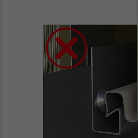
VERVALTIJD
29 dagen
Wordt gebruikt om bezoekers op meerdere
websites te volgen, om op basis van de
DOEL
voorkeuren van de bezoeker relevante
reclame te presenteren.
NAAM
lidc
AANBIEDER
LinkedIn
VERVALTIJD
1 dag
Gebruikt door de socialnetworking-dienst
DOEL
LinkedIn voor het volgen van het gebruik
van ingebedde diensten.