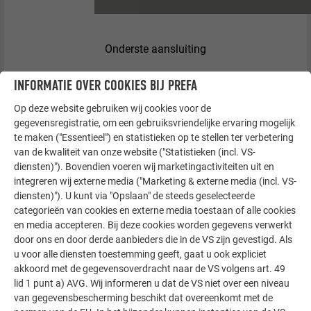
Onderste aansluiting
INFORMATIE OVER COOKIES BIJ PREFA
Een nauwkeurige montage is belangrijk aangezien dit het
Op deze website gebruiken wij cookies voor de
aanzien van uw gevel in hoge mate bepaald. Hoe
gegevensregistratie, om een gebruiksvriendelijke ervaring mogelijk
nauwkeuriger de profielen opgemeten en vervolgens
te maken ("Essentieel") en statistieken op te stellen ter verbetering
gemonteerd worden, des te gemakkelijker kunt u het PREFA-
van de kwaliteit van onze website ("Statistieken (incl. VS-
gevelsysteem vakkundig monteren. Zorg ervoor dat de
diensten)"). Bovendien voeren wij marketingactiviteiten uit en
integreren wij externe media ("Marketing & externe media (incl. VS-
ventilatie aan de achterzijde niet wordt belemmerd.
diensten)"). U kunt via "Opslaan" de steeds geselecteerde
categorieën van cookies en externe media toestaan of alle cookies
en media accepteren. Bij deze cookies worden gegevens verwerkt
door ons en door derde aanbieders die in de VS zijn gevestigd. Als
u voor alle diensten toestemming geeft, gaat u ook expliciet
akkoord met de gegevensoverdracht naar de VS volgens art. 49
lid 1 punt a) AVG. Wij informeren u dat de VS niet over een niveau
van gegevensbescherming beschikt dat overeenkomt met de