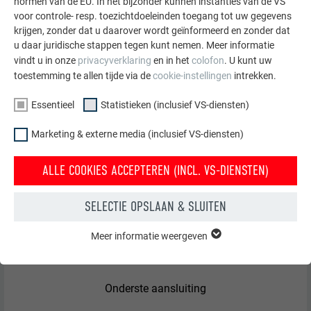
normen van de EU. In het bijzonder kunnen instanties van de VS
voor controle- resp. toezichtdoeleinden toegang tot uw gegevens
krijgen, zonder dat u daarover wordt geïnformeerd en zonder dat
u daar juridische stappen tegen kunt nemen. Meer informatie
vindt u in onze
privacyverklaring
en in het
colofon
. U kunt uw
toestemming te allen tijde via de
cookie-instellingen
intrekken.
Essentieel
Statistieken (inclusief VS-diensten)
Marketing & externe media (inclusief VS-diensten)
ALLE COOKIES ACCEPTEREN (INCL. VS-DIENSTEN)
SELECTIE OPSLAAN & SLUITEN
Meer informatie weergeven
ESSENTIEEL
Cookies van de groep "Essentieel" zijn nodig voor basisfuncties
van de website. Hierdoor wordt gewaarborgd dat de website
onberispelijk werkt.
Onderste aansluiting