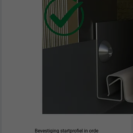
Gebruikt door de socialnetworking-dienst
DOEL
LinkedIn voor het volgen van het gebruik
van ingebedde diensten.
NAAM
bscookie
AANBIEDER
LinkedIn
VERVALTIJD
2 jaar
Gebruikt door de socialnetworking-dienst
DOEL
LinkedIn voor het volgen van het gebruik
van ingebedde diensten.
NAAM
UserMatchHistory
Bevestiging startprofiel in orde
AANBIEDER
LinkedIn