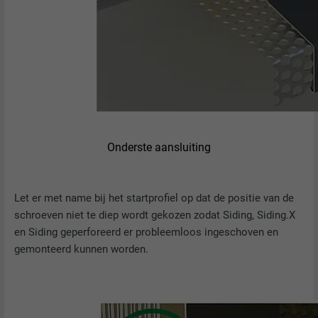
Slaat de door de gebruiker geselecteerde
DOEL
taalversie van een website op.
NAAM
_gaexp
AANBIEDER
Google Optimize
NAAM
lang
VERVALTIJD
90 dagen
AANBIEDER
LinkedIn
Wordt bij wijze van test geplaatst om te
VERVALTIJD
Sessie
controleren of de browser het plaatsen
Onderste aansluiting
DOEL
van cookies toestaat. Bevat geen
Ingesteld door LinkedIn wanneer een
identificatiekenmerken.
DOEL
website een ingebed "Volg ons"-venster
Let er met name bij het startprofiel op dat de positie van de
bevat.
schroeven niet te diep wordt gekozen zodat Siding, Siding.X
en Siding geperforeerd er probleemloos ingeschoven en
gemonteerd kunnen worden.
NAAM
bcookie
AANBIEDER
LinkedIn
VERVALTIJD
2 jaar