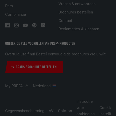
Vragen & antwoorden
Pers
Brochures bestellen
Compliance
NAAM
__cfduid
Contact
AANBIEDER
Adsymptotic.com
Reclamaties & klachten
VERVALTIJD
1 maand
ONTDEK DE VELE VOORDELEN VAN PREFA-PRODUCTEN
Cookie die gebruikt wordt om
Overtuig uzelf nu! Bestel eenvoudig de brochures die u wilt.
afzonderlijke clients achter een
DOEL
gezamenlijk IP-adres te identificeren en
GRATIS BROCHURES BESTELLEN
veiligheidsinstellingen op basis van clients
toe te passen.
My PREFA
Nederland
NAAM
U
Instructie
AANBIEDER
Adsymptotic.com
voor
Cookie-
Gegevensbescherming
AV
Colofon
ontbinding
instellin
VERVALTIJD
3 maanden