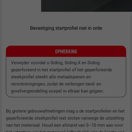
NAAM
lissc
AANBIEDER
LinkedIn
Bevestiging startprofiel niet in orde
VERVALTIJD
1 jaar
Wordt gebruikt om ervoor te zorgen dat
OPMERKING
DOEL
het juiste SameSite-attribuut voor alle
cookies in deze browser aanwezig is
Verwijder voordat u Siding, Siding.X en Siding
geperforeerd in het startprofiel of het geperforeerde
steekprofiel steekt alle metaalspanen en
NAAM
_fbp
verontreinigingen, zodat de verborgen tand- en
groefvergrendeling soepel in elkaar kan grijpen.
AANBIEDER
Facebook
VERVALTIJD
3 maanden
Bij grotere gebouwafmetingen mag u de startprofielen en het
Wordt door Facebook gebruikt om een
geperforeerde steekprofiel niet stoten vanwege de uitzetting
serie promotieproducten weer te geven,
van het materiaal. Houd een afstand van 5–10 mm aan voor
DOEL
zoals realtime-biedingen van derde