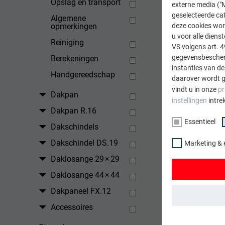
Opslag en transport
externe media ("M
geselecteerde cat
Algemene
opmerkingen
deze cookies wor
u voor alle dien
Reiniging
VS volgens art. 4
gegevensbescherm
Berekeningen
instanties van de
Handgereedschap
daarover wordt g
vindt u in onze
pr
Dakpan
instellingen
intre
Dakpan R.16
Essentieel
Dakschindels
Dakschindel DS.19
Marketing & 
TERUG
Daklosange 29 × 29
Daklosange 44 × 44
Dakpaneel FX.12
Accessoires
ESSENTIEEL