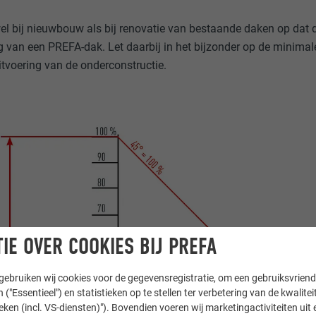
wel bij nieuwbouw als bij renovatie van bestaande daken op dat 
g van een PREFA-dak. Let daarbij in het bijzonder op de minimale
uitvoering van de onderconstructie.
IE OVER COOKIES BIJ PREFA
ebruiken wij cookies voor de gegevensregistratie, om een gebruiksvriende
 ("Essentieel") en statistieken op te stellen ter verbetering van de kwalite
ieken (incl. VS-diensten)"). Bovendien voeren wij marketingactiviteiten uit 