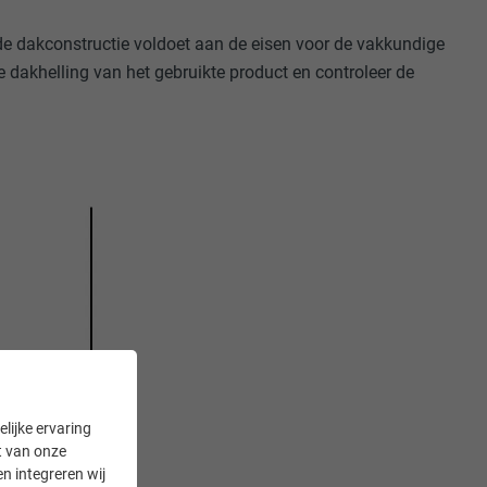
de dakconstructie voldoet aan de eisen voor de vakkundige
 dakhelling van het gebruikte product en controleer de
lijke ervaring
it van onze
en integreren wij