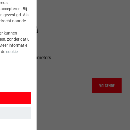
teeds
accepteren. Bij
n gevestigd. Als
rdracht naar de
er kunnen
gen, zonder dat u
Meer informatie
a de
cookie-
 procenten en centimeters
VOLGENDE