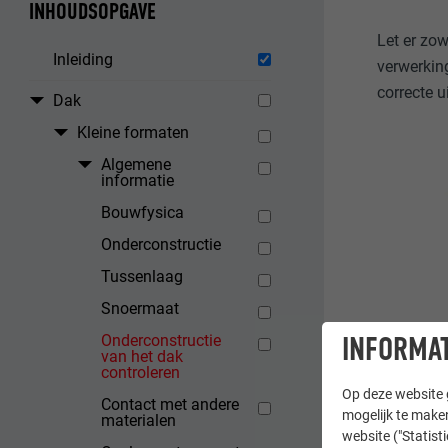
INHOUDSOPGAVE
Let er zo
Inleiding
verwerkin
correcte 
Dak
Kleine formaten
Algemene
informatie
Bouwfysica
Onderconstructie
Tussenlaag
Snoermaat
INFORMAT
Onderconstructie
van het dak
controleren
Op deze website g
Contact met andere
mogelijk te maken
materialen
website ("Statist