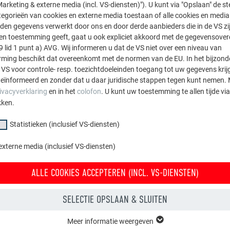
arketing & externe media (incl. VS-diensten)"). U kunt via "Opslaan" de s
egorieën van cookies en externe media toestaan of alle cookies en media 
den gegevens verwerkt door ons en door derde aanbieders die in de VS zij
sten toestemming geeft, gaat u ook expliciet akkoord met de gegevensove
9 lid 1 punt a) AVG. Wij informeren u dat de VS niet over een niveau van
ing beschikt dat overeenkomt met de normen van de EU. In het bijzond
 VS voor controle- resp. toezichtdoeleinden toegang tot uw gegevens krij
eïnformeerd en zonder dat u daar juridische stappen tegen kunt nemen. 
ivacyverklaring
en in het
colofon
. U kunt uw toestemming te allen tijde vi
Dakhelling met specificaties in graden,
kken.
Statistieken (inclusief VS-diensten)
externe media (inclusief VS-diensten)
ALLE COOKIES ACCEPTEREN (INCL. VS-DIENSTEN)
SELECTIE OPSLAAN & SLUITEN
Meer informatie weergeven