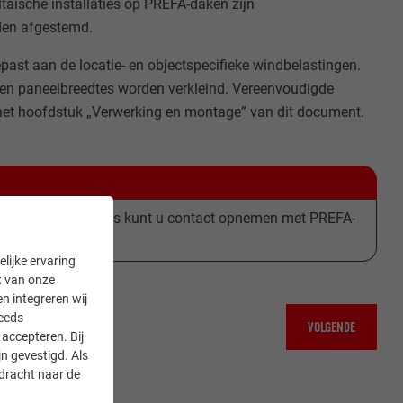
ltaïsche installaties op PREFA-daken zijn
den afgestemd.
st aan de locatie- en objectspecifieke windbelastingen.
 en paneelbreedtes worden verkleind. Vereenvoudigde
n het hoofdstuk „Verwerking en montage” van dit document.
onbeschutte locaties kunt u contact opnemen met PREFA-
lijke ervaring
it van onze
en integreren wij
teeds
VOLGENDE
accepteren. Bij
n gevestigd. Als
rdracht naar de