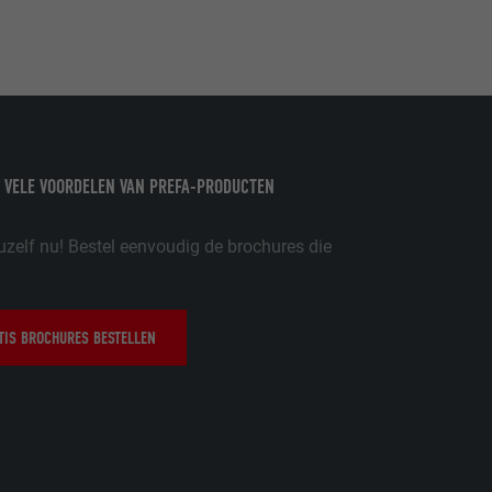
ordt gebruikt.
-toepassingen
op de PHP-
eergegeven.
 VELE VOORDELEN VAN PREFA-PRODUCTEN
de aanbieders)
schillende
toestemming
uzelf nu! Bestel eenvoudig de brochures die
ische gegevens
ker.
IS BROCHURES BESTELLEN
in-extension.
lke
nstellingen
w