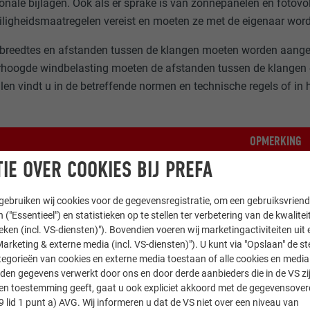
onale bijlagen. Ook als er sprake is van zonnepanelen en fotovo
ligheidsmaatregelen vereist en moeten ze met de eigenaar wor
breedtes en afstanden tussen de klangen moeten worden aangepa
erhoogde windbelasting moeten de afstanden tussen de klangen
len vindt u in de betreffende normen en technische regels of i
OPMERKING
IE OVER COOKIES BIJ PREFA
dersteuning bij het maken van berekeningen voor objecten op 
techniek via
info.be@prefa.com
.
ebruiken wij cookies voor de gegevensregistratie, om een gebruiksvriende
 ("Essentieel") en statistieken op te stellen ter verbetering van de kwalite
ieken (incl. VS-diensten)"). Bovendien voeren wij marketingactiviteiten uit 
arketing & externe media (incl. VS-diensten)"). U kunt via "Opslaan" de s
egorieën van cookies en externe media toestaan of alle cookies en media 
den gegevens verwerkt door ons en door derde aanbieders die in de VS zij
sten toestemming geeft, gaat u ook expliciet akkoord met de gegevensove
9 lid 1 punt a) AVG. Wij informeren u dat de VS niet over een niveau van