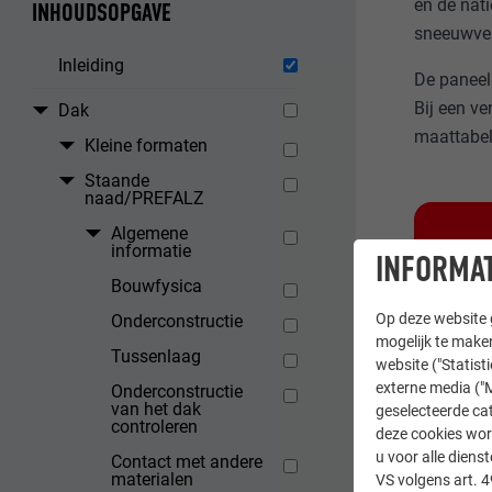
en de nati
INHOUDSOPGAVE
sneeuwvei
Inleiding
De paneel
Bij een v
Dak
maattabel
Kleine formaten
Staande
naad/PREFALZ
Algemene
informatie
INFORMAT
Voor on
Bouwfysica
product
Op deze website g
Onderconstructie
mogelijk te maken
Tussenlaag
website ("Statist
externe media ("M
Onderconstructie
TERUG
van het dak
geselecteerde cat
controleren
deze cookies wor
u voor alle dien
Contact met andere
materialen
VS volgens art. 4