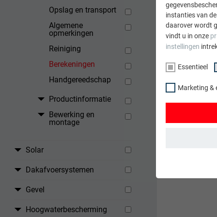
gegevensbescherm
Opslag en transport
instanties van de
Algemene
daarover wordt g
opmerkingen
vindt u in onze
pr
instellingen
intre
Reiniging
Berekeningen
Essentieel
Handgereedschap
Marketing & 
Productinformatie
Bewerking en
montage
Solar
ESSENTIEEL
Dakafvoersystemen
Cookies van de 
gewaarborgd dat
Gevel
NAAM
Hoogwaterbescherming