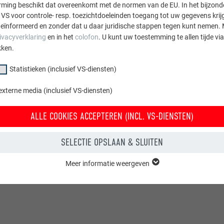
ing beschikt dat overeenkomt met de normen van de EU. In het bijzond
 VS voor controle- resp. toezichtdoeleinden toegang tot uw gegevens krij
eïnformeerd en zonder dat u daar juridische stappen tegen kunt nemen. 
ivacyverklaring
en in het
colofon
. U kunt uw toestemming te allen tijde vi
kken.
Statistieken (inclusief VS-diensten)
externe media (inclusief VS-diensten)
ALLE COOKIES ACCEPTEREN (INCL. VS-DIENSTEN)
SELECTIE OPSLAAN & SLUITEN
Meer informatie weergeven
groep "Essentieel" zijn nodig voor basisfuncties van de website. Hierdoor
 de website onberispelijk werkt.
Cookie-informatie weergeven
PHPSESSID