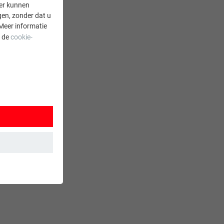
er kunnen
gen, zonder dat u
Meer informatie
a de
cookie-
 wordt