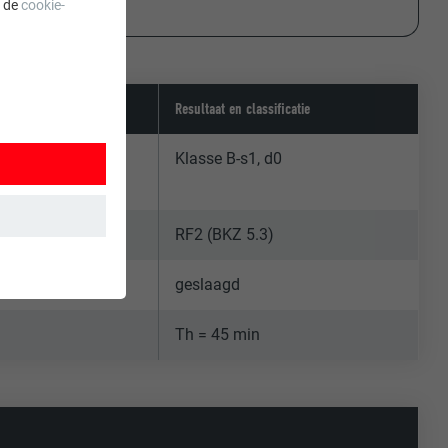
a de
cookie-
Resultaat en classificatie
5‑2
Klasse B-s1, d0
RF2 (BKZ 5.3)
geslaagd
 wordt
Th = 45 min
ordt gebruikt.