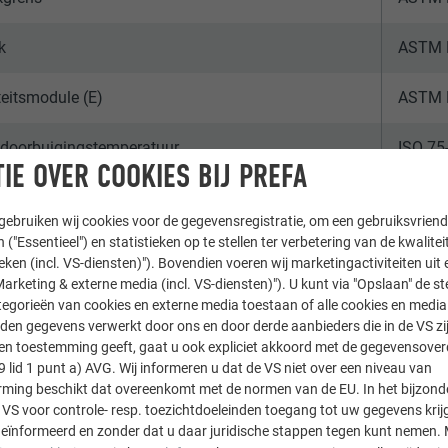
k
ASTM 
iteitsmodule (E)
ASTM 
doorbuigingstemperatuur
ISO 75
IE OVER COOKIES BIJ PREFA
uitzetting
ASTM 
ebruiken wij cookies voor de gegevensregistratie, om een gebruiksvriende
 ("Essentieel") en statistieken op te stellen ter verbetering van de kwalite
ieken (incl. VS-diensten)"). Bovendien voeren wij marketingactiviteiten uit 
RINGEN EN CERTIFICERINGEN
arketing & externe media (incl. VS-diensten)"). U kunt via "Opslaan" de s
egorieën van cookies en externe media toestaan of alle cookies en media 
den gegevens verwerkt door ons en door derde aanbieders die in de VS zij
sten toestemming geeft, gaat u ook expliciet akkoord met de gegevensove
9 lid 1 punt a) AVG. Wij informeren u dat de VS niet over een niveau van
ing beschikt dat overeenkomt met de normen van de EU. In het bijzond
 VS voor controle- resp. toezichtdoeleinden toegang tot uw gegevens krij
BRANDGEDRAGKLASSE (CONFOR
eïnformeerd en zonder dat u daar juridische stappen tegen kunt nemen. 