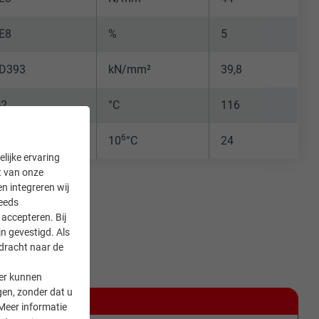
E8
%
5
D393
kN/mm²
39,8
-2
°C
116
6
D696
10
°C
24
lijke ervaring
it van onze
en integreren wij
teeds
accepteren. Bij
n gevestigd. Als
rdracht naar de
er kunnen
gen, zonder dat u
M EN 13501-1)
Meer informatie