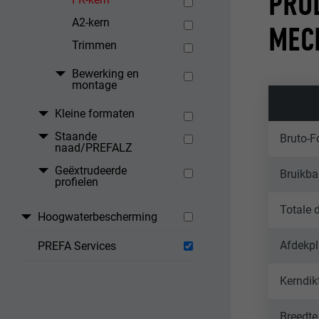
PRO
A2-kern
MEC
Trimmen
Bewerking en
montage
Kleine formaten
Staande
Bruto-
naad/PREFALZ
Geëxtrudeerde
Bruikba
profielen
Totale d
Hoogwaterbescherming
Afdekpl
PREFA Services
Kerndik
Breedte