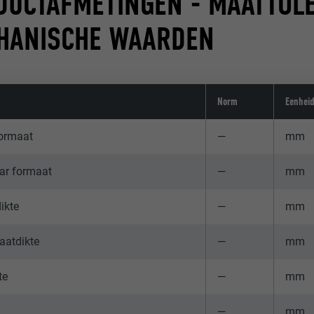
DUCTAFMETINGEN - MAATTOLE
HANISCHE WAARDEN
Norm
Eenhei
Formaat
—
mm
ar formaat
—
mm
ikte
—
mm
aatdikte
—
mm
te
—
mm
—
mm