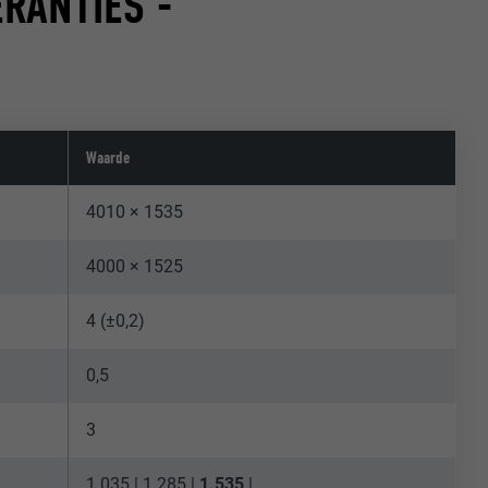
RANTIES -
d
Waarde
4010 × 1535
4000 × 1525
4 (±0,2)
0,5
3
1.035 | 1.285 |
1.535
|