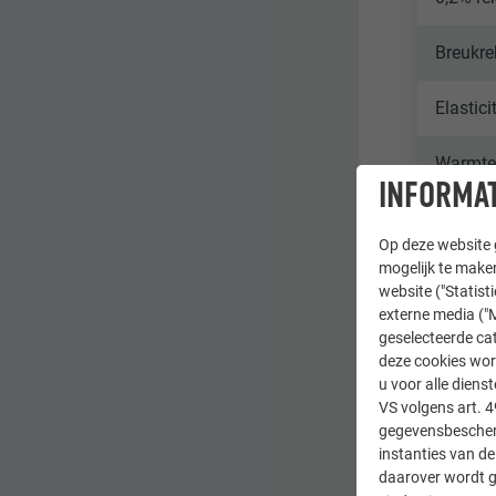
Breukre
Elastic
Warmte
INFORMAT
Warmte-
Op deze website g
mogelijk te maken
website ("Statist
KEU
externe media ("M
geselecteerde cat
deze cookies wor
u voor alle dien
VS volgens art. 4
gegevensbescherm
instanties van de
daarover wordt g