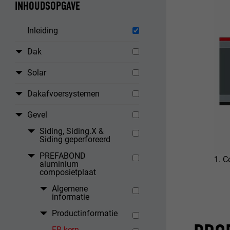
INHOUDSOPGAVE
Inleiding
Dak
Solar
Dakafvoersystemen
Gevel
Siding, Siding.X &
Siding geperforeerd
PREFABOND
1. C
aluminium
composietplaat
Algemene
informatie
Productinformatie
FR-kern