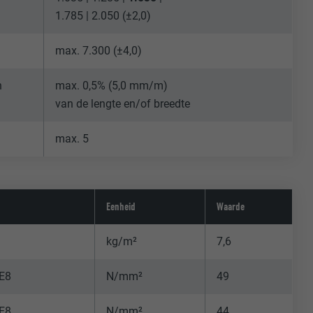
1.785 | 2.050 (±2,0)
max. 7.300 (±4,0)
n
max. 0,5% (5,0 mm/m)
van de lengte en/of breedte
max. 5
Eenheid
Waarde
kg/m²
7,6
E8
N/mm²
49
E8
N/mm²
44