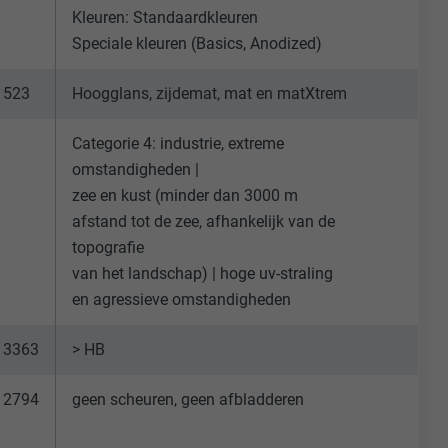
Kleuren: Standaardkleuren
Speciale kleuren (Basics, Anodized)
 523
Hoogglans, zijdemat, mat en matXtrem
Categorie 4: industrie, extreme
omstandigheden |
ische gegevens
website op.
zee en kust (minder dan 3000 m
ker.
afstand tot de zee, afhankelijk van de
topografie
van het landschap) | hoge uv-straling
en agressieve omstandigheden
 3363
> HB
olg ons"-
 2794
geen scheuren, geen afbladderen
rowser het
erken.