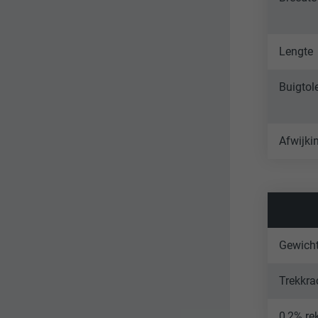
Lengte
Buigtol
Afwijki
Gewich
Trekkra
0,2% re