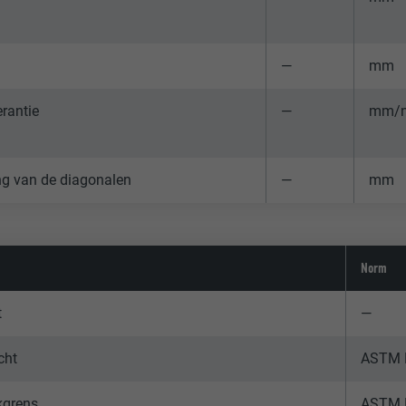
—
mm
erantie
—
mm/
ng van de diagonalen
—
mm
Norm
t
—
cht
ASTM 
kgrens
ASTM 