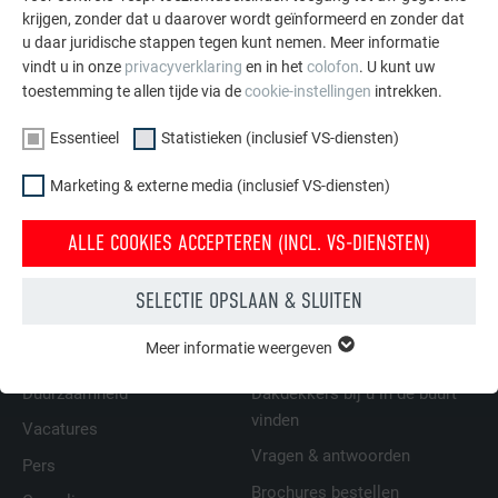
krijgen, zonder dat u daarover wordt geïnformeerd en zonder dat
u daar juridische stappen tegen kunt nemen. Meer informatie
vindt u in onze
privacyverklaring
en in het
colofon
. U kunt uw
toestemming te allen tijde via de
cookie-instellingen
intrekken.
Essentieel
Statistieken (inclusief VS-diensten)
Marketing & externe media (inclusief VS-diensten)
TERUG
VOLGENDE
ALLE COOKIES ACCEPTEREN (INCL. VS-DIENSTEN)
SELECTIE OPSLAAN & SLUITEN
FAMILIEBEDRIJF | PREFA
WIJ HELPEN U
Meer informatie weergeven
ESSENTIEEL
Cookies van de groep "Essentieel" zijn nodig voor basisfuncties
Duurzaamheid
Dakdekkers bij u in de buurt
van de website. Hierdoor wordt gewaarborgd dat de website
vinden
onberispelijk werkt.
Vacatures
Vragen & antwoorden
Pers
Cookie-informatie weergeven
NAAM
PHPSESSID
Brochures bestellen