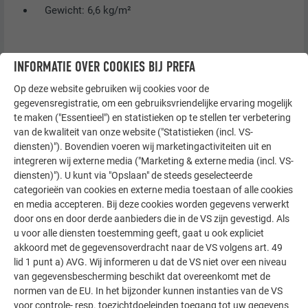
Gewicht: 6,6 kg/m²
INFORMATIE OVER COOKIES BIJ PREFA
Op deze website gebruiken wij cookies voor de
gegevensregistratie, om een gebruiksvriendelijke ervaring mogelijk
te maken ("Essentieel") en statistieken op te stellen ter verbetering
van de kwaliteit van onze website ("Statistieken (incl. VS-
diensten)"). Bovendien voeren wij marketingactiviteiten uit en
integreren wij externe media ("Marketing & externe media (incl. VS-
diensten)"). U kunt via "Opslaan" de steeds geselecteerde
categorieën van cookies en externe media toestaan of alle cookies
en media accepteren. Bij deze cookies worden gegevens verwerkt
door ons en door derde aanbieders die in de VS zijn gevestigd. Als
u voor alle diensten toestemming geeft, gaat u ook expliciet
akkoord met de gegevensoverdracht naar de VS volgens art. 49
lid 1 punt a) AVG. Wij informeren u dat de VS niet over een niveau
van gegevensbescherming beschikt dat overeenkomt met de
normen van de EU. In het bijzonder kunnen instanties van de VS
voor controle- resp. toezichtdoeleinden toegang tot uw gegevens