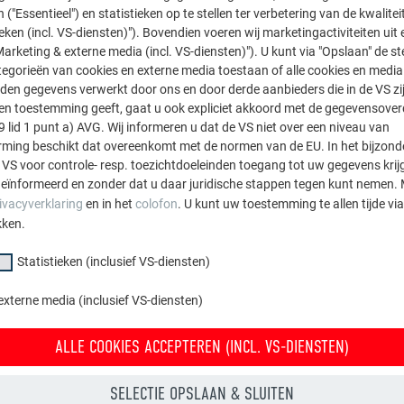
 ("Essentieel") en statistieken op te stellen ter verbetering van de kwalite
ieken (incl. VS-diensten)"). Bovendien voeren wij marketingactiviteiten uit 
arketing & externe media (incl. VS-diensten)"). U kunt via "Opslaan" de s
egorieën van cookies en externe media toestaan of alle cookies en media 
den gegevens verwerkt door ons en door derde aanbieders die in de VS zij
sten toestemming geeft, gaat u ook expliciet akkoord met de gegevensove
9 lid 1 punt a) AVG. Wij informeren u dat de VS niet over een niveau van
ing beschikt dat overeenkomt met de normen van de EU. In het bijzond
 VS voor controle- resp. toezichtdoeleinden toegang tot uw gegevens krij
eïnformeerd en zonder dat u daar juridische stappen tegen kunt nemen. 
ivacyverklaring
en in het
colofon
. U kunt uw toestemming te allen tijde vi
kken.
Statistieken (inclusief VS-diensten)
externe media (inclusief VS-diensten)
ALLE COOKIES ACCEPTEREN (INCL. VS-DIENSTEN)
SELECTIE OPSLAAN & SLUITEN