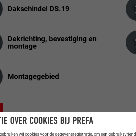
Dakschindel DS.19
Dekrichting, bevestiging en
montage
Montagegebied
IE OVER COOKIES BIJ PREFA
ebruiken wij cookies voor de gegevensregistratie, om een gebruiksvriende