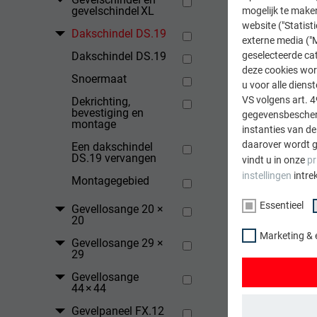
gevelschindel XL
mogelijk te maken
website ("Statist
Dakschindel DS.19
externe media ("M
Dakschindel DS.19
geselecteerde cat
deze cookies wor
Snoermaat
u voor alle dien
VS volgens art. 4
Dekrichting,
bevestiging en
gegevensbescherm
montage
instanties van de
daarover wordt g
Een dakschindel
DS.19 vervangen
vindt u in onze
pr
instellingen
intre
Montagegebied
Essentieel
Gevellosange 20 ×
20
Marketing & 
Gevellosange 29 ×
29
Gevellosange
44 × 44
Gevelpaneel FX.12