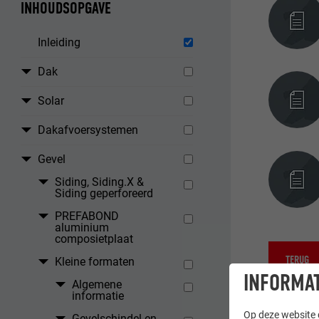
INHOUDSOPGAVE
Inleiding
Dak
Solar
Dakafvoersystemen
Gevel
Siding, Siding.X &
Siding geperforeerd
PREFABOND
aluminium
composietplaat
TERUG
Kleine formaten
INFORMAT
Algemene
informatie
Op deze website g
Gevelschindel en