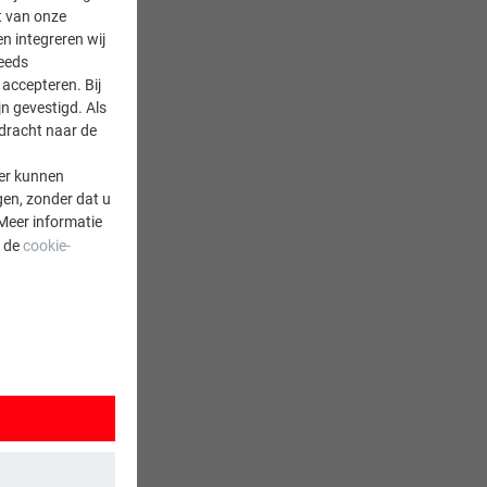
it van onze
en integreren wij
teeds
accepteren. Bij
n gevestigd. Als
rdracht naar de
er kunnen
gen, zonder dat u
Meer informatie
a de
cookie-