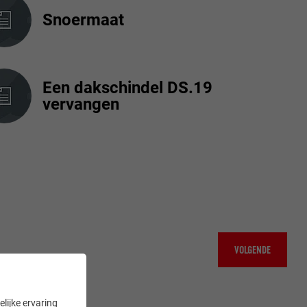
Snoermaat
Een dakschindel DS.19
vervangen
VOLGENDE
lijke ervaring