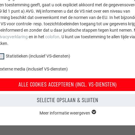
n met onder spanning staande solarstekkers is het dragen van 
sten toestemming geeft, gaat u ook expliciet akkoord met de gegevensove
n het bijzonder op gelet worden dat de handschoenen voor het
9 lid 1 punt a) AVG. Wij informeren u dat de VS niet over een niveau van
ingen.
ing beschikt dat overeenkomt met de normen van de EU. In het bijzond
 VS voor controle- resp. toezichtdoeleinden toegang tot uw gegevens krij
eïnformeerd en zonder dat u daar juridische stappen tegen kunt nemen. 
ivacyverklaring
en in het
colofon
. U kunt uw toestemming te allen tijde vi
kken.
Statistieken (inclusief VS-diensten)
externe media (inclusief VS-diensten)
ALLE COOKIES ACCEPTEREN (INCL. VS-DIENSTEN)
SELECTIE OPSLAAN & SLUITEN
Meer informatie weergeven
groep "Essentieel" zijn nodig voor basisfuncties van de website. Hierdoor
 de website onberispelijk werkt.