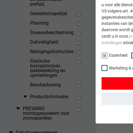
Bij werke
prefalz
u voor alle dien
moet er i
VS volgens art. 4
Gereedschapslijst
beschadig
gegevensbescherm
Planning
instanties van de
daarover wordt g
Sneeuwbescherming
vindt u in onze
pr
TERUG
Dakveiligheid
instellingen
intre
Reinigingsinstructies
Essentieel
Statische
basisprincipes
Marketing & 
dakbedekking en
opmerkingen
Beschaduwing
Productinformatie
PREVARIO
ESSENTIEEL
montagesysteem voor
zonnepanelen
Cookies van de 
gewaarborgd dat
Dakafvoersystemen