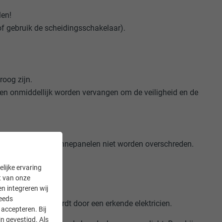
len!
t of gebruik de scheidingsschakelaar).
roog zijn.
en onmiddellijk worden vervangen om de veiligheid en de
anning van de zonnepanelen niet worden overschreden.
lijke ervaring
it van onze
ling!
en integreren wij
teeds
me uitgevoerd wordt door een erkende elektricien.
accepteren. Bij
n gevestigd. Als