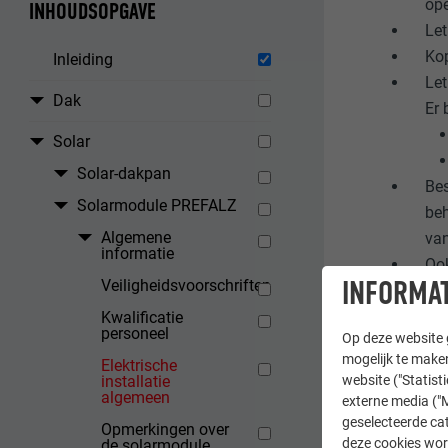
ope
INHOUDSOPGAVE
Let
Kop
Inleiding
Let
Dak
Er 
Solar
Solar-dakpan
Bes
Solarmodule PREFALZ
beh
Algemene
van
informatie
Ook
INFORMAT
Veiligheidsvoorschriften
Ook
Nee
Kwalificatie
personeel
Op deze website g
Hog
mogelijk te maken
Elektrische
Ris
installatie
website ("Statist
algemeen
externe media ("M
Er moet g
geselecteerde cat
Opmerkingen over
deze cookies wor
de solarmodule