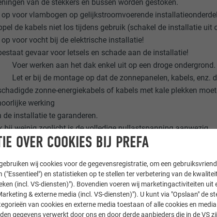
ningen van de stekkers en bussen worden gestoken.
 op voor vlambogen op gelijkstroomvoerende installatieonderde
pel de kabels niet los tijdens gebruik (schakel de installatie ui
 op voor vocht bij de elektrische installatie!
bestaat gevaar voor letsels en schade aan de installatie!
Voer werken aan het dak enkel uit op een droge ondergrond.
Let er bij de montage op dat de zonnepanelen, kabels, enz. d
chadigde zonne-energiekabels of kabels met kale plekken moet
oorlijke werking
 de installatie te garanderen.
 bij weinig zonlicht is de volledige nullastspanning aanwezig.
IE OVER COOKIES BIJ PREFA
 bij lage temperaturen mag de maximaal toegelaten systeemsp
m het verstrekte montageplan in acht!
ebruiken wij cookies voor de gegevensregistratie, om een gebruiksvriende
ere spanning als lage veiligheidsspanning!
 ("Essentieel") en statistieken op te stellen ter verbetering van de kwalite
ico op letsels door het verhogen van de spanning bij serieschake
ieken (incl. VS-diensten)"). Bovendien voeren wij marketingactiviteiten uit 
arketing & externe media (incl. VS-diensten)"). U kunt via "Opslaan" de s
egarandeerd worden dat de elektrische installatie en ingebruikna
egorieën van cookies en externe media toestaan of alle cookies en media 
den gegevens verwerkt door ons en door derde aanbieders die in de VS zij