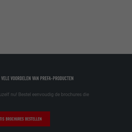
ordt gebruikt.
-toepassingen
op de PHP-
eergegeven.
de aanbieders)
schillende
toestemming
 VELE VOORDELEN VAN PREFA-PRODUCTEN
ische gegevens
ker.
uzelf nu! Bestel eenvoudig de brochures die
IS BROCHURES BESTELLEN
in-extension.
lke