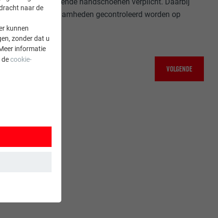
geschikte beschermende handschoenen verplicht. Daarbij
rdracht naar de
 begin van de werkzaamheden gecontroleerd worden op
er kunnen
gen, zonder dat u
Meer informatie
a de
cookie-
VOLGENDE
 wordt