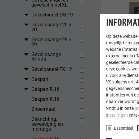
gevelschindel XL
Dakschindel DS.19
INFORMAT
Gevellosange 20 ×
20
Op deze website g
Gevellosange 29 ×
mogelijk te maken
29
website ("Statist
Gevellosange
externe media ("M
44 × 44
geselecteerde cat
deze cookies wor
Gevelpaneel FX.12
u voor alle dien
Dakpan
VS volgens art. 4
gegevensbescherm
Dakpan R.16
instanties van de
Dakpan R.16
daarover wordt g
vindt u in onze
pr
Snoermaat
instellingen
intre
Nie
Dekrichting,
bevestiging en
Nie
Essentieel
montage
ben
Dakpan R.16