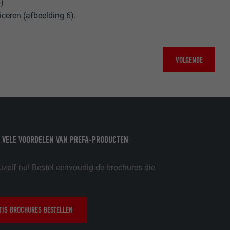
)
schillende
iceren (afbeelding 6).
toestemming
ische gegevens
ker.
VOLGENDE
in-extension.
lke
nstellingen
w
 VELE VOORDELEN VAN PREFA-PRODUCTEN
oet worden
nvragen te
er
uzelf nu! Bestel eenvoudig de brochures die
IS BROCHURES BESTELLEN