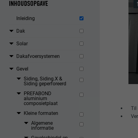
INHOUDSOPGAVE
Inleiding
Dak
Solar
Dakafvoersystemen
Gevel
Siding, Siding.X &
Siding geperforeerd
PREFABOND
aluminium
composietplaat
Til
Kleine formaten
Ver
Algemene
informatie
Gevelschindel en