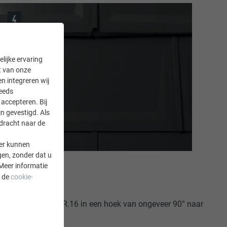
lijke ervaring
it van onze
en integreren wij
teeds
accepteren. Bij
n gevestigd. Als
rdracht naar de
er kunnen
gen, zonder dat u
Meer informatie
a de
cookie-
bovenste dakpan R.16 in een hoek van ongeveer 90° naar