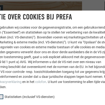
IE OVER COOKIES BIJ PREFA
ebruiken wij cookies voor de gegevensregistratie, om een gebruiksvriende
 ("Essentieel") en statistieken op te stellen ter verbetering van de kwalite
ieken (incl. VS-diensten)"). Bovendien voeren wij marketingactiviteiten uit 
arketing & externe media (incl. VS-diensten)"). U kunt via "Opslaan" de s
egorieën van cookies en externe media toestaan of alle cookies en media 
den gegevens verwerkt door ons en door derde aanbieders die in de VS zij
sten toestemming geeft, gaat u ook expliciet akkoord met de gegevensove
9 lid 1 punt a) AVG. Wij informeren u dat de VS niet over een niveau van
ing beschikt dat overeenkomt met de normen van de EU. In het bijzond
 VS voor controle- resp. toezichtdoeleinden toegang tot uw gegevens krij
eïnformeerd en zonder dat u daar juridische stappen tegen kunt nemen. 
ivacyverklaring
en in het
colofon
. U kunt uw toestemming te allen tijde vi
kken.
uwe dakpan R.16 conform afbeelding 3 voorbereiden.
uwe dakpan R.16 plaatsen en bevestigen. Buig de vouw van de 
Statistieken (inclusief VS-diensten)
eden (afbeelding 4).