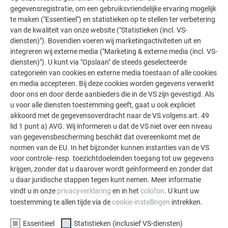
gegevensregistratie, om een gebruiksvriendelijke ervaring mogelijk
te maken ("Essentieel") en statistieken op te stellen ter verbetering
van de kwaliteit van onze website ("Statistieken (incl. VS-
diensten)"). Bovendien voeren wij marketingactiviteiten uit en
integreren wij externe media ("Marketing & externe media (incl. VS-
diensten)"). U kunt via "Opslaan" de steeds geselecteerde
categorieën van cookies en externe media toestaan of alle cookies
en media accepteren. Bij deze cookies worden gegevens verwerkt
door ons en door derde aanbieders die in de VS zijn gevestigd. Als
u voor alle diensten toestemming geeft, gaat u ook expliciet
akkoord met de gegevensoverdracht naar de VS volgens art. 49
lid 1 punt a) AVG. Wij informeren u dat de VS niet over een niveau
van gegevensbescherming beschikt dat overeenkomt met de
De levering moet op volledigheid en juistheid worden
normen van de EU. In het bijzonder kunnen instanties van de VS
gecontroleerd en de producten moeten droog worden
voor controle- resp. toezichtdoeleinden toegang tot uw gegevens
opgeslagen.
krijgen, zonder dat u daarover wordt geïnformeerd en zonder dat
u daar juridische stappen tegen kunt nemen. Meer informatie
vindt u in onze
privacyverklaring
en in het
colofon
. U kunt uw
TERUG
VOLGENDE
toestemming te allen tijde via de
cookie-instellingen
intrekken.
Essentieel
Statistieken (inclusief VS-diensten)