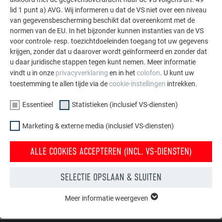
Roestvrij staal
+
+
+
lid 1 punt a) AVG. Wij informeren u dat de VS niet over een niveau
van gegevensbescherming beschikt dat overeenkomt met de
Lood
+
+
-
normen van de EU. In het bijzonder kunnen instanties van de VS
voor controle- resp. toezichtdoeleinden toegang tot uw gegevens
krijgen, zonder dat u daarover wordt geïnformeerd en zonder dat
Onbeschermd
-
-
-
u daar juridische stappen tegen kunt nemen. Meer informatie
staal
vindt u in onze
privacyverklaring
en in het
colofon
. U kunt uw
toestemming te allen tijde via de
cookie-instellingen
intrekken.
Koper
-
-
-
Essentieel
Statistieken (inclusief VS-diensten)
Droog beton
+
+
-
Marketing & externe media (inclusief VS-diensten)
Niet-gebonden
-
-
-
ALLE COOKIES ACCEPTEREN (INCL. VS-DIENSTEN)
beton
SELECTIE OPSLAAN & SLUITEN
TERUG
VOLGENDE
Meer informatie weergeven
ESSENTIEEL
Cookies van de groep "Essentieel" zijn nodig voor basisfuncties