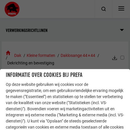
VERWERKINGSRICHTLIJNEN
Dak
Kleine formaten
Daklosange 44 × 44
Dekrichting en bevestiging
INFORMATIE OVER COOKIES BIJ PREFA
DEKRICHTING EN BEVESTIGING
Op deze website gebruiken wij cookies voor de
gegevensregistratie, om een gebruiksvriendelijke ervaring mogelijk
te maken ("Essentieel") en statistieken op te stellen ter verbetering
De dekrichting is zowel van links naar rechts als van rechts
van de kwaliteit van onze website ("Statistieken (incl. VS-
naar links mogelijk. Houd de richting waarmee u bent
diensten)"). Bovendien voeren wij marketingactiviteiten uit en
begonnen aan. Leg nooit vanuit het midden (uitzondering:
integreren wij externe media ("Marketing & externe media (incl. VS-
doorvoeren). Voor de onderste en bovenste aansluitingen
diensten)"). U kunt via "Opslaan" de steeds geselecteerde
categorieën van cookies en externe media toestaan of alle cookies
zijn begin- en eindlosanges nodig (1,48 st./strekkende