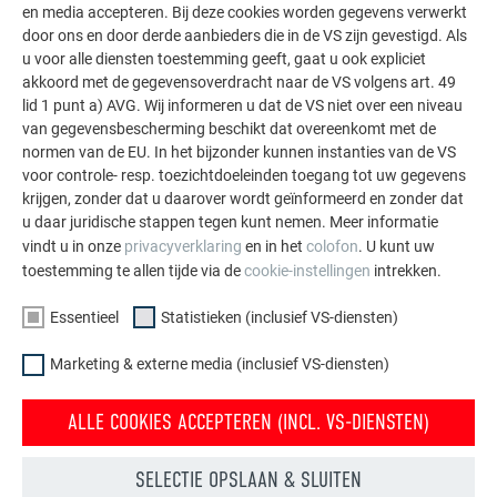
en media accepteren. Bij deze cookies worden gegevens verwerkt
meter).
door ons en door derde aanbieders die in de VS zijn gevestigd. Als
u voor alle diensten toestemming geeft, gaat u ook expliciet
akkoord met de gegevensoverdracht naar de VS volgens art. 49
TERUG
VOLGENDE
lid 1 punt a) AVG. Wij informeren u dat de VS niet over een niveau
van gegevensbescherming beschikt dat overeenkomt met de
normen van de EU. In het bijzonder kunnen instanties van de VS
voor controle- resp. toezichtdoeleinden toegang tot uw gegevens
krijgen, zonder dat u daarover wordt geïnformeerd en zonder dat
FAMILIEBEDRIJF | PREFA
WIJ HELPEN U
u daar juridische stappen tegen kunt nemen. Meer informatie
vindt u in onze
privacyverklaring
en in het
colofon
. U kunt uw
Duurzaamheid
Dakdekkers bij u in de buurt
toestemming te allen tijde via de
cookie-instellingen
intrekken.
vinden
Vacatures
Vragen & antwoorden
Essentieel
Statistieken (inclusief VS-diensten)
Pers
Brochures bestellen
Compliance
Marketing & externe media (inclusief VS-diensten)
Contact
ALLE COOKIES ACCEPTEREN (INCL. VS-DIENSTEN)
Reclamaties & klachten
SELECTIE OPSLAAN & SLUITEN
ONTDEK DE VELE VOORDELEN VAN PREFA-PRODUCTEN