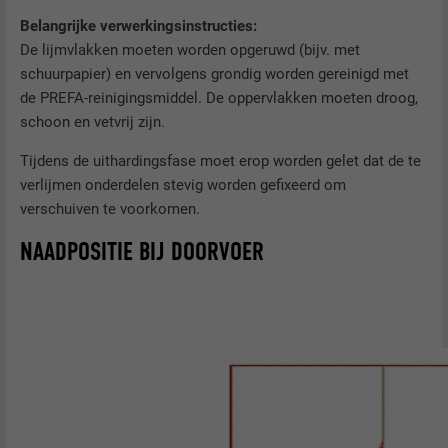
Belangrijke verwerkingsinstructies:
De lijmvlakken moeten worden opgeruwd (bijv. met
NAAM
bcookie
schuurpapier) en vervolgens grondig worden gereinigd met
de PREFA-reinigingsmiddel. De oppervlakken moeten droog,
AANBIEDER
LinkedIn
schoon en vetvrij zijn.
VERVALTIJD
2 jaar
Tijdens de uithardingsfase moet erop worden gelet dat de te
verlijmen onderdelen stevig worden gefixeerd om
Gebruikt door de socialnetworking-dienst
verschuiven te voorkomen.
DOEL
LinkedIn voor het volgen van het gebruik
van ingebedde diensten.
NAADPOSITIE BIJ DOORVOER
NAAM
bscookie
AANBIEDER
LinkedIn
VERVALTIJD
2 jaar
Gebruikt door de socialnetworking-dienst