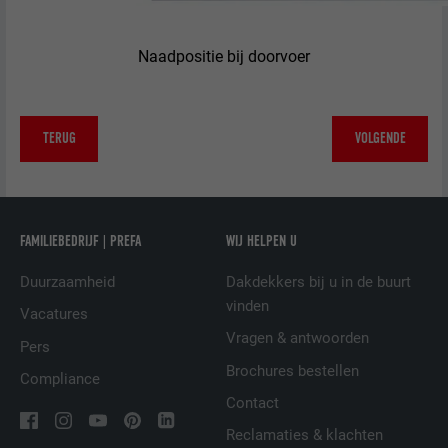
AANBIEDER
Facebook
Naadpositie bij doorvoer
VERVALTIJD
3 maanden
Wordt door Facebook gebruikt om een
serie promotieproducten weer te geven,
TERUG
VOLGENDE
DOEL
zoals realtime-biedingen van derde
adverteerders.
FAMILIEBEDRIJF | PREFA
WIJ HELPEN U
NAAM
fr
Duurzaamheid
Dakdekkers bij u in de buurt
AANBIEDER
Facebook
vinden
Vacatures
VERVALTIJD
3 maanden
Vragen & antwoorden
Pers
Brochures bestellen
Compliance
Wordt door Facebook gebruikt om een
Contact
serie promotieproducten weer te geven,
DOEL
zoals realtime-biedingen van derde
Reclamaties & klachten