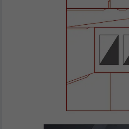
DOEL
LinkedIn voor het volgen van het gebruik
van ingebedde diensten.
NAAM
UserMatchHistory
AANBIEDER
LinkedIn
VERVALTIJD
29 dagen
Wordt gebruikt om bezoekers op meerdere
websites te volgen, om op basis van de
DOEL
voorkeuren van de bezoeker relevante
reclame te presenteren.
NAAM
lidc
AANBIEDER
LinkedIn