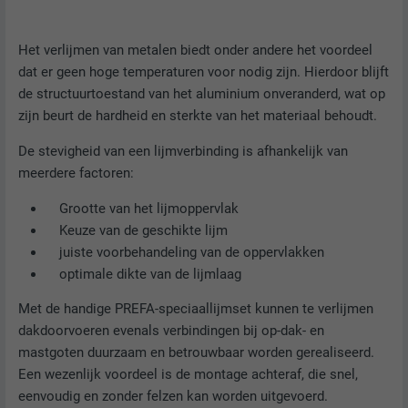
VERVALTIJD
1 dag
NAAM
lang
Het verlijmen van metalen biedt onder andere het voordeel
Registreert een eenduidige ID, die gebruikt
dat er geen hoge temperaturen voor nodig zijn. Hierdoor blijft
AANBIEDER
ads.linkedin.com
wordt om statistische gegevens te
de structuurtoestand van het aluminium onveranderd, wat op
DOEL
genereren m.b.t. het gebruik van de
zijn beurt de hardheid en sterkte van het materiaal behoudt.
VERVALTIJD
Sessie
website door de bezoeker.
De stevigheid van een lijmverbinding is afhankelijk van
Slaat de door de gebruiker geselecteerde
DOEL
meerdere factoren:
taalversie van een website op.
NAAM
_gaexp
Grootte van het lijmoppervlak
Keuze van de geschikte lijm
AANBIEDER
Google Optimize
NAAM
lang
juiste voorbehandeling van de oppervlakken
VERVALTIJD
90 dagen
optimale dikte van de lijmlaag
AANBIEDER
LinkedIn
Met de handige PREFA-speciaallijmset kunnen te verlijmen
Wordt bij wijze van test geplaatst om te
VERVALTIJD
Sessie
dakdoorvoeren evenals verbindingen bij op-dak- en
controleren of de browser het plaatsen
DOEL
mastgoten duurzaam en betrouwbaar worden gerealiseerd.
van cookies toestaat. Bevat geen
Ingesteld door LinkedIn wanneer een
identificatiekenmerken.
Een wezenlijk voordeel is de montage achteraf, die snel,
DOEL
website een ingebed "Volg ons"-venster
eenvoudig en zonder felzen kan worden uitgevoerd.
bevat.