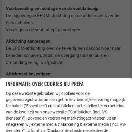
Voorbereiding en montage van de ventilatiepijp:
De bijgevoegde EPDM-afdichting en de afdekrozet over de
buis schuiven.
Vervolgens de ventilatiepijp monteren.
Afdichting aanbrengen:
De EPDM-afdichting over de te verlijmen dakdoorvoer naar
beneden schuiven, zodat de overgang tussen buis en
omranding veilig is afgedicht.
Afdekrozet bevestigen:
Schuif de afdekrozet over de EPDM-afdichting en zet deze op
INFORMATIE OVER COOKIES BIJ PREFA
de buis vast.
Op deze website gebruiken wij cookies voor de
gegevensregistratie, om een gebruiksvriendelijke ervaring mogelijk
te maken ("Essentieel") en statistieken op te stellen ter verbetering
van de kwaliteit van onze website ("Statistieken (incl. VS-
diensten)"). Bovendien voeren wij marketingactiviteiten uit en
integreren wij externe media ("Marketing & externe media (incl. VS-
diensten)"). U kunt via "Opslaan" de steeds geselecteerde