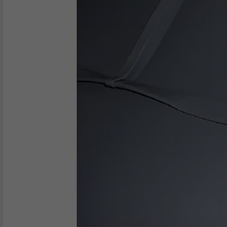
VERVALTIJD
1 dag
Gebruikt door de socialnetworking-dienst
DOEL
LinkedIn voor het volgen van het gebruik
van ingebedde diensten.
NAAM
lissc
AANBIEDER
LinkedIn
VERVALTIJD
1 jaar
Wordt gebruikt om ervoor te zorgen dat
DOEL
het juiste SameSite-attribuut voor alle
cookies in deze browser aanwezig is
NAAM
_fbp