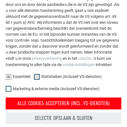
Snoermaat
door ons en door derde aanbieders die in de VS zijn gevestigd. Als
u voor alle diensten toestemming geeft, gaat u ook expliciet
akkoord met de gegevensoverdracht naar de VS volgens art. 49
Bepaling van een rechte hoek met de 3-4-5-methode
lid 1 punt a) AVG. Wij informeren u dat de VS niet over een niveau
van gegevensbescherming beschikt dat overeenkomt met de
Markeer eerst het gewenste hoekpunt. Trek vervolgens langs
normen van de EU. In het bijzonder kunnen instanties van de VS
de rand waar de rechte hoek moet ontstaan een lengte van 3
voor controle- resp. toezichtdoeleinden toegang tot uw gegevens
m af. Vanaf hetzelfde hoekpunt meet u nu, ongeveer in de
krijgen, zonder dat u daarover wordt geïnformeerd en zonder dat
u daar juridische stappen tegen kunt nemen. Meer informatie
gewenste richting van de rechte hoek, een lengte van 4 m.
vindt u in onze
privacyverklaring
en in het
colofon
. U kunt uw
Plaats nu het nulpunt van het meetlint op de 3m-markering
toestemming te allen tijde via de
cookie-instellingen
intrekken.
en meet een afstand van 5 m naar de 4m-lijn. Het punt waar
Essentieel
Statistieken (inclusief VS-diensten)
de 5m-afstand de 4m-markering snijdt, vormt samen met het
hoekpunt een rechte hoek.
Marketing & externe media (inclusief VS-diensten)
Deze methode is gebaseerd op de rechthoekige driehoek
met de zijdeverhoudingen 3 : 4 : 5 en werkt ook met
ALLE COOKIES ACCEPTEREN (INCL. VS-DIENSTEN)
willekeurige veelvouden of deelstukken van deze lengtes –
doorslaggevend is dat de verhouding 3 : 4 : 5 behouden blijft.
SELECTIE OPSLAAN & SLUITEN