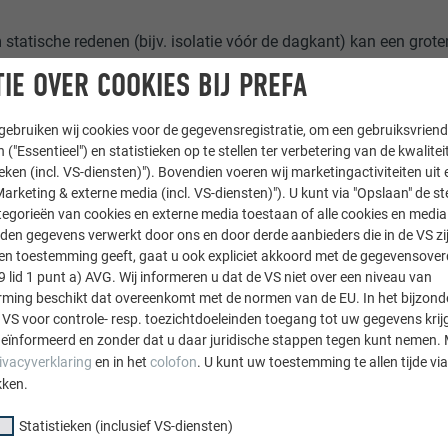
statische redenen (bijv. isolatie vóór de dagkant) kan een groter
novereenkomstig worden vergroot.
IE OVER COOKIES BIJ PREFA
tenrand van het basisprofiel loodrecht vanaf het meetpunt uitli
tagegaten markeren en boren. Voor het monteren van de basispr
ebruiken wij cookies voor de gegevensregistratie, om een gebruiksvriende
 ondergrond gladmaken of nabehandelen.
 ("Essentieel") en statistieken op te stellen ter verbetering van de kwalite
ieken (incl. VS-diensten)"). Bovendien voeren wij marketingactiviteiten uit 
arketing & externe media (incl. VS-diensten)"). U kunt via "Opslaan" de s
egorieën van cookies en externe media toestaan of alle cookies en media 
OPMERKING
den gegevens verwerkt door ons en door derde aanbieders die in de VS zij
sten toestemming geeft, gaat u ook expliciet akkoord met de gegevensove
gwaterbescherming mag alleen op dragende wandconstructies 
9 lid 1 punt a) AVG. Wij informeren u dat de VS niet over een niveau van
ing beschikt dat overeenkomt met de normen van de EU. In het bijzond
 VS voor controle- resp. toezichtdoeleinden toegang tot uw gegevens krij
eïnformeerd en zonder dat u daar juridische stappen tegen kunt nemen. 
ivacyverklaring
en in het
colofon
. U kunt uw toestemming te allen tijde vi
kken.
Statistieken (inclusief VS-diensten)