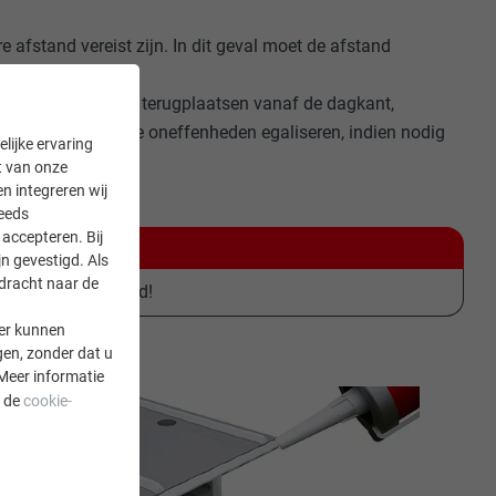
e afstand vereist zijn. In dit geval moet de afstand
jnen en circa 5 mm terugplaatsen vanaf de dagkant,
ofielen eventuele oneffenheden egaliseren, indien nodig
lijke ervaring
it van onze
en integreren wij
teeds
accepteren. Bij
n gevestigd. Als
rdracht naar de
worden gemonteerd!
er kunnen
gen, zonder dat u
Meer informatie
a de
cookie-