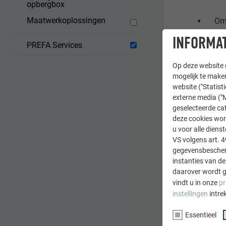
opbergbox
Maatwerkoplossingen
Om 
die
INFORMAT
PREFA Services
Bui
mon
Op deze website g
de
mogelijk te maken
website ("Statist
externe media ("M
geselecteerde cat
deze cookies wor
u voor alle dien
De hoo
VS volgens art. 4
gegevensbescherm
instanties van de
daarover wordt g
vindt u in onze
pr
instellingen
intre
Essentieel