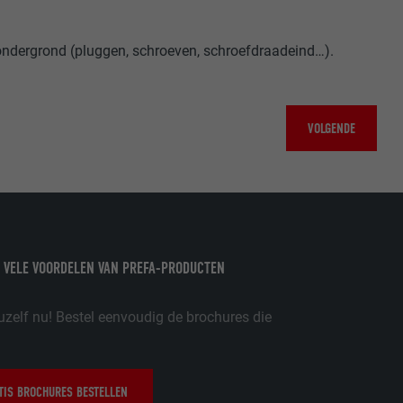
ondergrond (pluggen, schroeven, schroefdraadeind…).
ische gegevens
website op.
ker.
VOLGENDE
 VELE VOORDELEN VAN PREFA-PRODUCTEN
olg ons"-
rowser het
erken.
uzelf nu! Bestel eenvoudig de brochures die
IS BROCHURES BESTELLEN