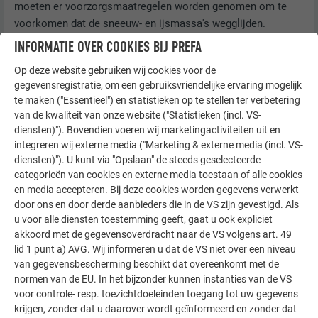
moeten er voorzorgsmaatregelen worden genomen om te
voorkomen dat de sneeuw- en ijsmassa's wegglijden.
Waarschuwingsborden zijn op de lange termijn
INFORMATIE OVER COOKIES BIJ PREFA
geen afdoende veiligheidsmaatregel.
Op deze website gebruiken wij cookies voor de
Zodra bouwwerkzaamheden op het dak, zoals een
gegevensregistratie, om een gebruiksvriendelijke ervaring mogelijk
te maken ("Essentieel") en statistieken op te stellen ter verbetering
fotovoltaïsch of zonne-energiesysteem, invloed hebben op
van de kwaliteit van onze website ("Statistieken (incl. VS-
een functionerend sneeuwvangsysteem, dan moet deze
diensten)"). Bovendien voeren wij marketingactiviteiten uit en
daaraan aangepast worden in lijn met de huidige stand van
integreren wij externe media ("Marketing & externe media (incl. VS-
de techniek. Een volgens de normen uitgevoerde
diensten)"). U kunt via "Opslaan" de steeds geselecteerde
sneeuwbescherming kan ertoe bijdragen dat het
categorieën van cookies en externe media toestaan of alle cookies
dakoppervlak niet volledig met zonnepanelen bedekt kan
en media accepteren. Bij deze cookies worden gegevens verwerkt
worden. Een constructief werkende sneeuwbescherming op
door ons en door derde aanbieders die in de VS zijn gevestigd. Als
u voor alle diensten toestemming geeft, gaat u ook expliciet
daken met een energiewinningsinstallatie kan optimaal
akkoord met de gegevensoverdracht naar de VS volgens art. 49
gerealiseerd worden met lineaire
lid 1 punt a) AVG. Wij informeren u dat de VS niet over een niveau
sneeuwveiligheidssystemen. Afhankelijk van het project en
van gegevensbescherming beschikt dat overeenkomt met de
de locatie kan het nodig zijn om meerdere rijen
normen van de EU. In het bijzonder kunnen instanties van de VS
sneeuwvangers te monteren. Afhankelijk van de
voor controle- resp. toezichtdoeleinden toegang tot uw gegevens
sneeuwbelasting, de dakhelling en de dakspantafstand
krijgen, zonder dat u daarover wordt geïnformeerd en zonder dat