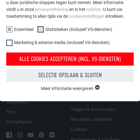
moeten de maximaal toelaatbare spantafstanden worden
u daar juridische stappen tegen kunt nemen. Meer informatie
vindt u in onze
privacyverklaring
en in het
colofon
. U kunt uw
berekend. Als de berekende invloedlengte van de
toestemming te allen tijde via de
cookie-instellingen
intrekken.
sneeuwvanger kleiner is dan de spantlengte, dan volstaat de
rij sneeuwvangers aan de dakrand niet.
Essentieel
Statistieken (inclusief VS-diensten)
Marketing & externe media (inclusief VS-diensten)
TERUG
VOLGENDE
ALLE COOKIES ACCEPTEREN (INCL. VS-DIENSTEN)
SELECTIE OPSLAAN & SLUITEN
FAMILIEBEDRIJF | PREFA
WIJ HELPEN U
Meer informatie weergeven
ESSENTIEEL
Duurzaamheid
Dakdekkers bij u in de buurt
Cookies van de groep "Essentieel" zijn nodig voor basisfuncties
vinden
Vacatures
van de website. Hierdoor wordt gewaarborgd dat de website
Vragen & antwoorden
onberispelijk werkt.
Pers
Brochures bestellen
Compliance
Cookie-informatie weergeven
NAAM
PHPSESSID
Contact
STATISTIEKEN (INCLUSIEF VS-DIENSTEN)
AANBIEDER
PHP
Reclamaties & klachten