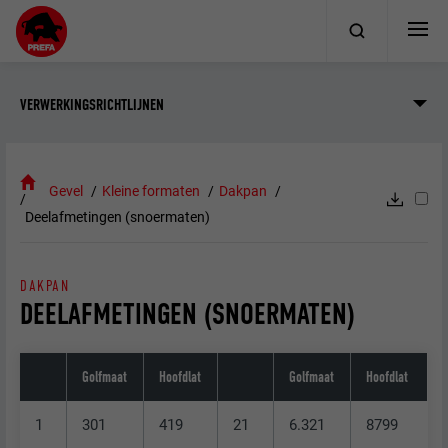
VERWERKINGSRICHTLIJNEN
Gevel
Kleine formaten
Dakpan
Deelafmetingen (snoermaten)
DAKPAN
DEELAFMETINGEN (SNOERMATEN)
Golfmaat
Hoofdlat
Golfmaat
Hoofdlat
1
301
419
21
6.321
8799