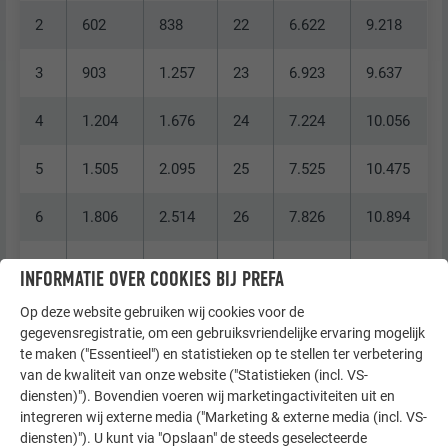
2
602
838
22
6.622
9.218
3
903
1.257
23
6.923
9.637
4
1.204
1.676
24
7.224
10.056
5
1.505
2.095
25
7.525
10.475
6
1.806
2.514
26
7.826
10.894
7
2.107
2.933
27
8.127
11.313
INFORMATIE OVER COOKIES BIJ PREFA
Op deze website gebruiken wij cookies voor de
8
2.408
3.352
28
8.428
11.732
gegevensregistratie, om een gebruiksvriendelijke ervaring mogelijk
te maken ("Essentieel") en statistieken op te stellen ter verbetering
9
2.709
3.771
29
8.729
12.151
van de kwaliteit van onze website ("Statistieken (incl. VS-
diensten)"). Bovendien voeren wij marketingactiviteiten uit en
10
3.010
4.190
30
9.030
12.570
integreren wij externe media ("Marketing & externe media (incl. VS-
diensten)"). U kunt via "Opslaan" de steeds geselecteerde