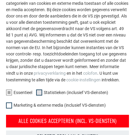
11
3.311
4.609
31
9.331
12.989
categorieën van cookies en externe media toestaan of alle cookies
en media accepteren. Bij deze cookies worden gegevens verwerkt
door ons en door derde aanbieders die in de VS zijn gevestigd. Als
12
3.612
5.028
332
9.632
13.408
u voor alle diensten toestemming geeft, gaat u ook expliciet
akkoord met de gegevensoverdracht naar de VS volgens art. 49
13
3.913
5.447
33
9.933
13.827
lid 1 punt a) AVG. Wij informeren u dat de VS niet over een niveau
van gegevensbescherming beschikt dat overeenkomt met de
14
4.214
5.866
34
10.234
14.246
normen van de EU. In het bijzonder kunnen instanties van de VS
voor controle- resp. toezichtdoeleinden toegang tot uw gegevens
krijgen, zonder dat u daarover wordt geïnformeerd en zonder dat
15
4.515
6.285
35
10.535
14.665
u daar juridische stappen tegen kunt nemen. Meer informatie
vindt u in onze
privacyverklaring
en in het
colofon
. U kunt uw
16
4.816
6.704
36
10.836
15.084
toestemming te allen tijde via de
cookie-instellingen
intrekken.
17
5.117
7.123
37
11.137
15.503
Essentieel
Statistieken (inclusief VS-diensten)
18
5.418
7.542
38
11.438
15.922
Marketing & externe media (inclusief VS-diensten)
19
5.719
7.961
39
11.739
16.341
ALLE COOKIES ACCEPTEREN (INCL. VS-DIENSTEN)
20
6.020
8.380
40
12.040
16.760