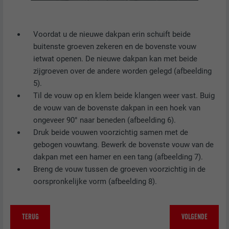
DOEL
andere informatie worden opgeslagen, in
de hoeveelheid aanvragen te beperken.
het bijzonder uw voorkeurstaal, het aantal
DOEL
zoekresultaten dat per website moet
Voordat u de nieuwe dakpan erin schuift beide
worden weergegeven (bijv. 10 of 20) en of
NAAM
_gid
buitenste groeven zekeren en de bovenste vouw
het Google SafeSearch-filter geactiveerd
ietwat openen. De nieuwe dakpan kan met beide
moet zijn.
AANBIEDER
Google Universal Analytics
zijgroeven over de andere worden gelegd (afbeelding
5).
VERVALTIJD
1 dag
NAAM
lang
Til de vouw op en klem beide klangen weer vast. Buig
de vouw van de bovenste dakpan in een hoek van
Registreert een eenduidige ID, die gebruikt
AANBIEDER
ads.linkedin.com
ongeveer 90° naar beneden (afbeelding 6).
wordt om statistische gegevens te
DOEL
Druk beide vouwen voorzichtig samen met de
genereren m.b.t. het gebruik van de
VERVALTIJD
Sessie
gebogen vouwtang. Bewerk de bovenste vouw van de
website door de bezoeker.
dakpan met een hamer en een tang (afbeelding 7).
Slaat de door de gebruiker geselecteerde
Breng de vouw tussen de groeven voorzichtig in de
DOEL
taalversie van een website op.
NAAM
_gaexp
oorspronkelijke vorm (afbeelding 8).
AANBIEDER
Google Optimize
NAAM
lang
TERUG
VOLGENDE
VERVALTIJD
90 dagen