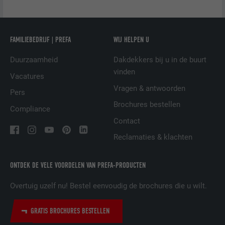
AANBIEDER
LinkedIn
Wordt bij wijze van test geplaatst om te
VERVALTIJD
Sessie
controleren of de browser het plaatsen
DOEL
FAMILIEBEDRIJF | PREFA
WIJ HELPEN U
van cookies toestaat. Bevat geen
Ingesteld door LinkedIn wanneer een
identificatiekenmerken.
DOEL
website een ingebed "Volg ons"-venster
Duurzaamheid
Dakdekkers bij u in de buurt
bevat.
vinden
Vacatures
Vragen & antwoorden
Pers
Brochures bestellen
NAAM
bcookie
Compliance
Contact
AANBIEDER
LinkedIn
Reclamaties & klachten
VERVALTIJD
2 jaar
ONTDEK DE VELE VOORDELEN VAN PREFA-PRODUCTEN
Gebruikt door de socialnetworking-dienst
DOEL
LinkedIn voor het volgen van het gebruik
Overtuig uzelf nu! Bestel eenvoudig de brochures die u wilt.
van ingebedde diensten.
GRATIS BROCHURES BESTELLEN