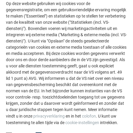
te openen en trek de dakpan er naar beneden uit.
Op deze website gebruiken wij cookies voor de
Verwijder de klangen niet (afbeelding 3).
gegevensregistratie, om een gebruiksvriendelijke ervaring mogelijk
Open de bovenste vouw van de nieuwe dakpan ietwat
te maken ("Essentieel") en statistieken op te stellen ter verbetering
van de kwaliteit van onze website ("Statistieken (incl. VS-
zodat de klangen kunnen worden vastgeklikt of de
diensten)"). Bovendien voeren wij marketingactiviteiten uit en
nieuwe dakpan in de vouw kan worden geschoven
integreren wij externe media ("Marketing & externe media (incl. VS-
(afbeelding 4).
diensten)"). U kunt via "Opslaan" de steeds geselecteerde
categorieën van cookies en externe media toestaan of alle cookies
en media accepteren. Bij deze cookies worden gegevens verwerkt
door ons en door derde aanbieders die in de VS zijn gevestigd. Als
u voor alle diensten toestemming geeft, gaat u ook expliciet
akkoord met de gegevensoverdracht naar de VS volgens art. 49
lid 1 punt a) AVG. Wij informeren u dat de VS niet over een niveau
van gegevensbescherming beschikt dat overeenkomt met de
normen van de EU. In het bijzonder kunnen instanties van de VS
voor controle- resp. toezichtdoeleinden toegang tot uw gegevens
krijgen, zonder dat u daarover wordt geïnformeerd en zonder dat
u daar juridische stappen tegen kunt nemen. Meer informatie
vindt u in onze
privacyverklaring
en in het
colofon
. U kunt uw
toestemming te allen tijde via de
cookie-instellingen
intrekken.