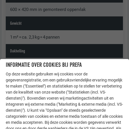
600 × 420 mm in gemonteerd oppervlak
Gewicht
1 m² = ca. 2,3 kg = 4 pannen
Dakhelling
INFORMATIE OVER COOKIES BIJ PREFA
vanaf 12° = ca. 21 % (bij een spantlengte tot 7 m)
vanaf 14° = ca. 25 % (bij een spantlengte van 7–12 m)
Op deze website gebruiken wij cookies voor de
vanaf 16° = ca. 29 % (bij een spantlengte van meer dan
gegevensregistratie, om een gebruiksvriendelijke ervaring mogelijk
12 m)
te maken ("Essentieel") en statistieken op te stellen ter verbetering
van de kwaliteit van onze website ("Statistieken (incl. VS-
diensten)"). Bovendien voeren wij marketingactiviteiten uit en
Onderconstructie en scheidingslaag
integreren wij externe media ("Marketing & externe media (incl. VS-
diensten)"). U kunt via "Opslaan" de steeds geselecteerde
Zie hoofdstuk „Algemene informatie“
categorieën van cookies en externe media toestaan of alle cookies
en media accepteren. Bij deze cookies worden gegevens verwerkt
Basisbevestiging
door ons en door derde aanbieders die in de VS zijn gevestigd. Als