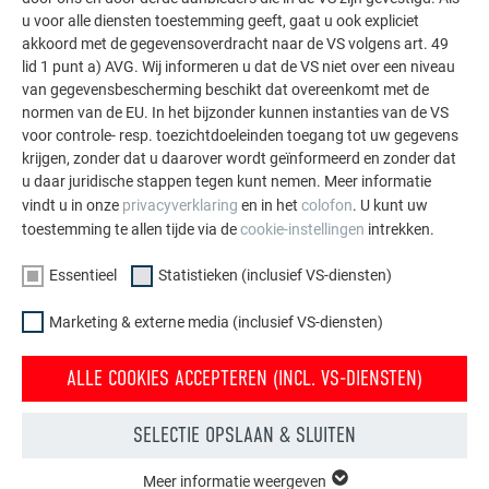
u voor alle diensten toestemming geeft, gaat u ook expliciet
akkoord met de gegevensoverdracht naar de VS volgens art. 49
2 st. aluminium patentklangen per dakpan = 8 klangen
lid 1 punt a) AVG. Wij informeren u dat de VS niet over een niveau
per m²
van gegevensbescherming beschikt dat overeenkomt met de
normen van de EU. In het bijzonder kunnen instanties van de VS
voor controle- resp. toezichtdoeleinden toegang tot uw gegevens
krijgen, zonder dat u daarover wordt geïnformeerd en zonder dat
u daar juridische stappen tegen kunt nemen. Meer informatie
vindt u in onze
privacyverklaring
en in het
colofon
. U kunt uw
toestemming te allen tijde via de
cookie-instellingen
intrekken.
Essentieel
Statistieken (inclusief VS-diensten)
Marketing & externe media (inclusief VS-diensten)
ALLE COOKIES ACCEPTEREN (INCL. VS-DIENSTEN)
SELECTIE OPSLAAN & SLUITEN
Meer informatie weergeven