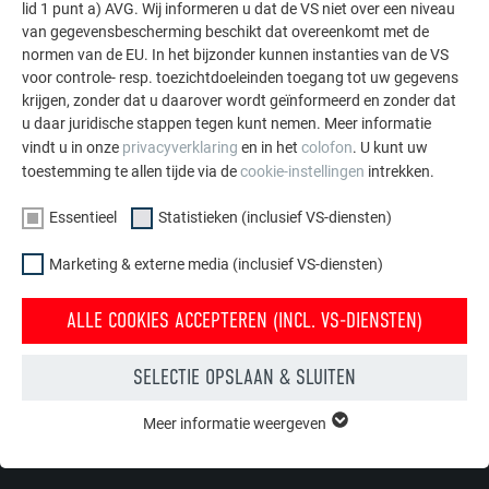
lid 1 punt a) AVG. Wij informeren u dat de VS niet over een niveau
Oppervlakken en
van gegevensbescherming beschikt dat overeenkomt met de
kleurassortiment
normen van de EU. In het bijzonder kunnen instanties van de VS
voor controle- resp. toezichtdoeleinden toegang tot uw gegevens
krijgen, zonder dat u daarover wordt geïnformeerd en zonder dat
u daar juridische stappen tegen kunt nemen. Meer informatie
vindt u in onze
privacyverklaring
en in het
colofon
. U kunt uw
Reiniging
toestemming te allen tijde via de
cookie-instellingen
intrekken.
Essentieel
Statistieken (inclusief VS-diensten)
Marketing & externe media (inclusief VS-diensten)
Toepassingsmogelijkheden
ALLE COOKIES ACCEPTEREN (INCL. VS-DIENSTEN)
SELECTIE OPSLAAN & SLUITEN
TERUG
VOLGENDE
Meer informatie weergeven
ESSENTIEEL
Cookies van de groep "Essentieel" zijn nodig voor basisfuncties
van de website. Hierdoor wordt gewaarborgd dat de website