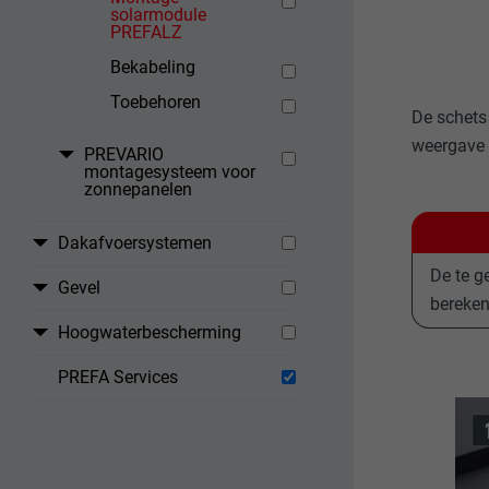
solarmodule
PREFALZ
Bekabeling
Toebehoren
De schets
weergave 
PREVARIO
montagesysteem voor
zonnepanelen
Dakafvoersystemen
De te g
Gevel
bereken
Hoogwaterbescherming
PREFA Services