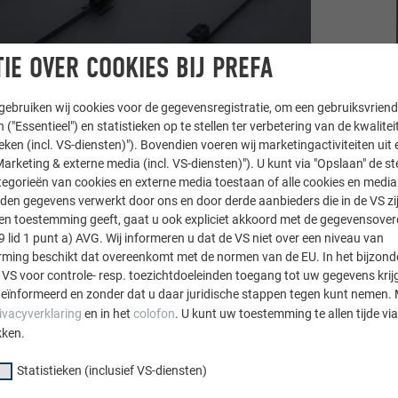
IE OVER COOKIES BIJ PREFA
ebruiken wij cookies voor de gegevensregistratie, om een gebruiksvriende
 ("Essentieel") en statistieken op te stellen ter verbetering van de kwalite
ieken (incl. VS-diensten)"). Bovendien voeren wij marketingactiviteiten uit 
maximale klangafstand van 33 cm van het midden van een klan
arketing & externe media (incl. VS-diensten)"). U kunt via "Opslaan" de s
rschreden worden. (afbeelding 1)
egorieën van cookies en externe media toestaan of alle cookies en media 
den gegevens verwerkt door ons en door derde aanbieders die in de VS zij
 erop dat de ondergrond in de buurt van de klemmen schoon is
sten toestemming geeft, gaat u ook expliciet akkoord met de gegevensove
lekeurige positionering aan de fels mogelijk (afbeelding 2).
9 lid 1 punt a) AVG. Wij informeren u dat de VS niet over een niveau van
itioneren en lineair uitlijnen van de onderste delen van de klem
ing beschikt dat overeenkomt met de normen van de EU. In het bijzond
tische ontwerp volgens het montageplan (afbeelding 3).
 VS voor controle- resp. toezichtdoeleinden toegang tot uw gegevens krij
eïnformeerd en zonder dat u daar juridische stappen tegen kunt nemen. 
ai de twee roestvrijstalen moeren vast met een draaimoment va
ivacyverklaring
en in het
colofon
. U kunt uw toestemming te allen tijde vi
ijd eerst vastgedraaid wordt om te voorkomen dat de klem eventu
kken.
Statistieken (inclusief VS-diensten)