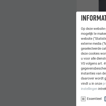
INFORMAT
Op deze website g
mogelijk te maken
website ("Statist
De 
externe media ("M
ove
geselecteerde cat
deze cookies wor
Let
u voor alle dien
wil
VS volgens art. 4
Pos
gegevensbescherm
sta
instanties van de
daarover wordt g
Dra
vindt u in onze
pr
alt
instellingen
intre
Essentieel