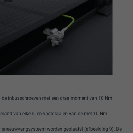
ische gegevens
website op.
ker.
olg ons"-
rowser het
erken.
n de inbusschroeven met een draaimoment van 10 Nm
erand van elke rij en vastdraaien van de met 10 Nm
n sneeuwvangsysteem worden geplaatst (afbeelding 9). De