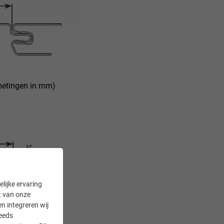
metingen in mm)
lijke ervaring
it van onze
en integreren wij
teeds
tingen in mm)