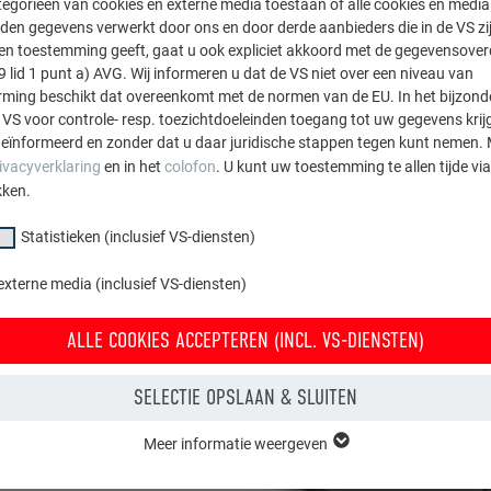
egorieën van cookies en externe media toestaan of alle cookies en media 
den gegevens verwerkt door ons en door derde aanbieders die in de VS zij
sten toestemming geeft, gaat u ook expliciet akkoord met de gegevensove
9 lid 1 punt a) AVG. Wij informeren u dat de VS niet over een niveau van
NDAARDFORMATEN SIDING
ing beschikt dat overeenkomt met de normen van de EU. In het bijzond
 VS voor controle- resp. toezichtdoeleinden toegang tot uw gegevens krij
eïnformeerd en zonder dat u daar juridische stappen tegen kunt nemen. 
ivacyverklaring
en in het
colofon
. U kunt uw toestemming te allen tijde vi
0 × 1.5 mm.
kken.
0 × 1.5 mm.
Statistieken (inclusief VS-diensten)
externe media (inclusief VS-diensten)
ALLE COOKIES ACCEPTEREN (INCL. VS-DIENSTEN)
SELECTIE OPSLAAN & SLUITEN
Meer informatie weergeven
groep "Essentieel" zijn nodig voor basisfuncties van de website. Hierdoor