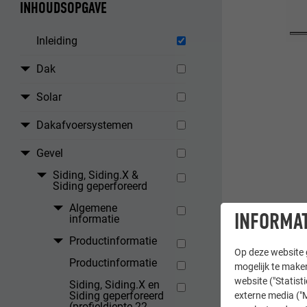
INHOUDSOPGAVE
Inleiding
Dak
Solar
Dakafvoersystemen
Gevel
Siding, Siding.X &
Siding geperforeerd
Algemene
INFORMAT
informatie
Productinformatie
Op deze website g
Productinformatie
mogelijk te maken
website ("Statist
Siding, Siding.X en
Siding geperforeerd
externe media ("M
(profieldiepte 22