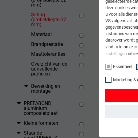
geselecteerde cat
mm)
deze cookies wor
Siding
u voor alle dien
(profieldiepte 32
VS volgens art. 4
STA
mm)
gegevensbescherm
instanties van de
Materiaal
daarover wordt g
Brandprestatie
vindt u in onze
pr
50
Maattoleranties
instellingen
intre
60
Overzicht van de
Essentieel
aanvullende
profielen
Marketing & 
Bewerking en
montage
PREFABOND
aluminium
composietplaat
Kleine formaten
ESSENTIEEL
Staande
Cookies van de 
naad/PREFALZ