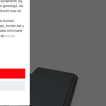
accepteren. Bij
n gevestigd. Als
rdracht naar de
er kunnen
gen, zonder dat u
Meer informatie
a de
cookie-
 wordt