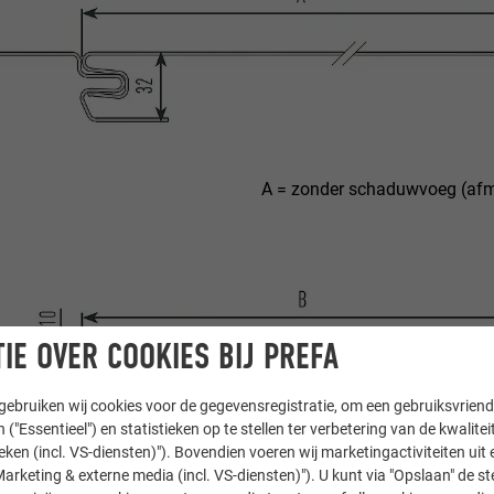
A = zonder schaduwvoeg (af
IE OVER COOKIES BIJ PREFA
ebruiken wij cookies voor de gegevensregistratie, om een gebruiksvriende
 ("Essentieel") en statistieken op te stellen ter verbetering van de kwalite
ieken (incl. VS-diensten)"). Bovendien voeren wij marketingactiviteiten uit 
arketing & externe media (incl. VS-diensten)"). U kunt via "Opslaan" de s
B = met schaduwvoeg (afme