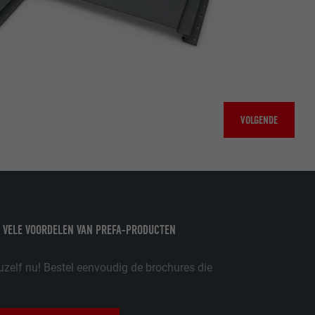
ordt gebruikt.
VOLGENDE
-toepassingen
op de PHP-
eergegeven.
de aanbieders)
schillende
toestemming
ische gegevens
 VELE VOORDELEN VAN PREFA-PRODUCTEN
ker.
uzelf nu! Bestel eenvoudig de brochures die
in-extension.