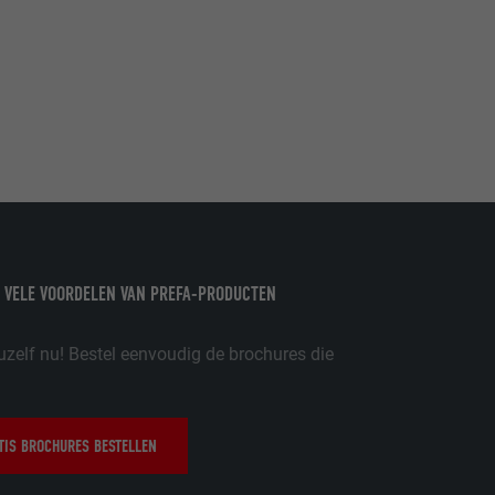
ordt gebruikt.
-toepassingen
op de PHP-
eergegeven.
de aanbieders)
schillende
toestemming
 VELE VOORDELEN VAN PREFA-PRODUCTEN
ische gegevens
ker.
uzelf nu! Bestel eenvoudig de brochures die
IS BROCHURES BESTELLEN
in-extension.
lke