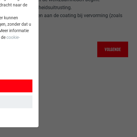
rdracht naar de
persoonlijke veiligheidsuitrusting.
 en beschadigingen aan de coating bij vervorming (zoals
er kunnen
gen, zonder dat u
Meer informatie
a de
cookie-
VOLGENDE
 wordt