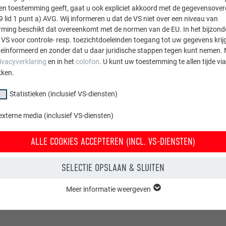
sten toestemming geeft, gaat u ook expliciet akkoord met de gegevensove
ruik alle vereiste veiligheidsmaatregelen zoals gevelsteigers en 
9 lid 1 punt a) AVG. Wij informeren u dat de VS niet over een niveau van
 gepoedercoate producten moet u rekening houden met scheuren
ing beschikt dat overeenkomt met de normen van de EU. In het bijzond
 het uitzetten van buizen).
 VS voor controle- resp. toezichtdoeleinden toegang tot uw gegevens krij
eïnformeerd en zonder dat u daar juridische stappen tegen kunt nemen. 
ivacyverklaring
en in het
colofon
. U kunt uw toestemming te allen tijde vi
kken.
Statistieken (inclusief VS-diensten)
externe media (inclusief VS-diensten)
ALLE COOKIES ACCEPTEREN (INCL. VS-DIENSTEN)
SELECTIE OPSLAAN & SLUITEN
Meer informatie weergeven
groep "Essentieel" zijn nodig voor basisfuncties van de website. Hierdoor
 de website onberispelijk werkt.