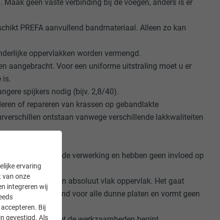
Maak geen vaste verbinding bij de voegen, anders is er
eschikt PREFA aanvullend bandmateriaal. Alleen zo kan
nderlijke oppervlakken worden vermengd.
en aangebracht. Voor een uniforme uitstraling moet u er
 is.
ere spijkers nodig (bijv. 2,8/40).
eren of repareren van krassen op gebandlakte
urverschillen ontstaan vanwege verschillende lakkwaliteiten
s zijn mogelijk door de verwerking en hebben geen invloed op
lijke ervaring
it van onze
len' en hebben geen absoluut vlak oppervlak. Het gaat
en integreren wij
golving is kenmerkend voor alle dunne platen en vormt geen
teeds
accepteren. Bij
n gevestigd. Als
troleert voordat u met de werkzaamheden begint.