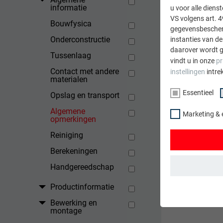
informatie
u voor alle dien
Geb
VS volgens art. 4
Bouwfysica
Bij
gegevensbescherm
bij
Onderconstructie
instanties van de
daarover wordt g
Tussenlaag
vindt u in onze
pr
Contact met andere
instellingen
intre
materialen
TERUG
Essentieel
Opslag en transport
Algemene
Marketing & 
opmerkingen
Reiniging
Berekeningen
Handgereedschap
Productinformatie
ESSENTIEEL
Cookies van de 
Bewerking en
montage
gewaarborgd dat