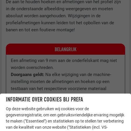
De aan te houden hoeken en afmetingen van het profiel zijn
in de onderstaande afbeelding weergegeven en moeten
absoluut worden aangehouden. Wijzigingen in de
profielafmetingen kunnen leiden tot het opbollen van de
banen en tot een foutieve montage!
BELANGRIJK
Een afmeting van 9 mm aan de onderfelskant mag niet
worden overschreden.
Doorgaans geldt:
Na elke wijziging van de machine-
instelling moeten de afmetingen en hoeken op een
testbaan van het respectieve voorziene materiaal
zorgvuldig worden gecontroleerd voordat met
INFORMATIE OVER COOKIES BIJ PREFA
serieproductie wordt begonnen.
Op deze website gebruiken wij cookies voor de
gegevensregistratie, om een gebruiksvriendelijke ervaring mogelijk
te maken ("Essentieel") en statistieken op te stellen ter verbetering
van de kwaliteit van onze website ("Statistieken (incl. VS-