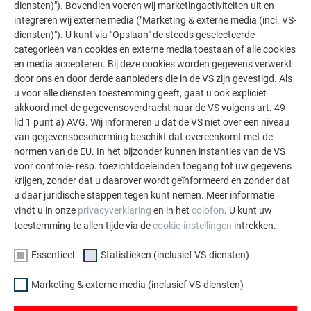
diensten)"). Bovendien voeren wij marketingactiviteiten uit en
integreren wij externe media ("Marketing & externe media (incl. VS-
diensten)"). U kunt via "Opslaan" de steeds geselecteerde
categorieën van cookies en externe media toestaan of alle cookies
en media accepteren. Bij deze cookies worden gegevens verwerkt
door ons en door derde aanbieders die in de VS zijn gevestigd. Als
u voor alle diensten toestemming geeft, gaat u ook expliciet
akkoord met de gegevensoverdracht naar de VS volgens art. 49
lid 1 punt a) AVG. Wij informeren u dat de VS niet over een niveau
van gegevensbescherming beschikt dat overeenkomt met de
normen van de EU. In het bijzonder kunnen instanties van de VS
voor controle- resp. toezichtdoeleinden toegang tot uw gegevens
krijgen, zonder dat u daarover wordt geïnformeerd en zonder dat
Hoeken en afmetingen op het dubbele-naadprofiel (A =
u daar juridische stappen tegen kunt nemen. Meer informatie
asmaat)
vindt u in onze
privacyverklaring
en in het
colofon
. U kunt uw
toestemming te allen tijde via de
cookie-instellingen
intrekken.
Essentieel
Statistieken (inclusief VS-diensten)
Afhankelijk van het gebruikte profileringssysteem kunnen de
afmetingen licht afwijken.
Marketing & externe media (inclusief VS-diensten)