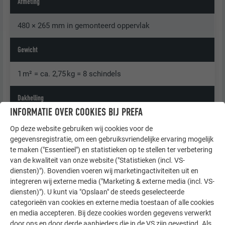
Afmeting
480 × 265 mm in gemonteerd oppervlak
Gewicht
1 m² = ca. 2,75 kg = 8 schindels
Dakhelling
INFORMATIE OVER COOKIES BIJ PREFA
Vanaf 17° = ca. 31 %
Op deze website gebruiken wij cookies voor de
gegevensregistratie, om een gebruiksvriendelijke ervaring mogelijk
Onderconstructie en scheidingslaag
te maken ("Essentieel") en statistieken op te stellen ter verbetering
van de kwaliteit van onze website ("Statistieken (incl. VS-
Zie hoofdstuk 'Algemene informatie', tot een dakhelling
diensten)"). Bovendien voeren wij marketingactiviteiten uit en
integreren wij externe media ("Marketing & externe media (incl. VS-
van 25° is een bitumineuze scheidingslaag noodzakelijk.
diensten)"). U kunt via "Opslaan" de steeds geselecteerde
categorieën van cookies en externe media toestaan of alle cookies
Basisbevestiging
en media accepteren. Bij deze cookies worden gegevens verwerkt
door ons en door derde aanbieders die in de VS zijn gevestigd. Als