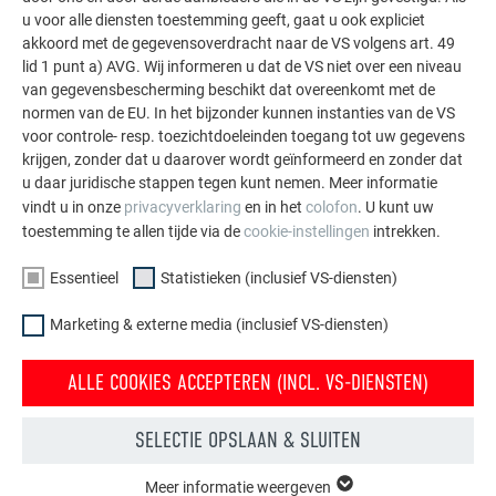
Indirect, 1 st. gepatenteerde klangen en
u voor alle diensten toestemming geeft, gaat u ook expliciet
ribnagel/dakschindel DS.19 = 8 gepatenteerde klangen
akkoord met de gegevensoverdracht naar de VS volgens art. 49
en ribnagels/m²
lid 1 punt a) AVG. Wij informeren u dat de VS niet over een niveau
van gegevensbescherming beschikt dat overeenkomt met de
normen van de EU. In het bijzonder kunnen instanties van de VS
voor controle- resp. toezichtdoeleinden toegang tot uw gegevens
krijgen, zonder dat u daarover wordt geïnformeerd en zonder dat
u daar juridische stappen tegen kunt nemen. Meer informatie
vindt u in onze
privacyverklaring
en in het
colofon
. U kunt uw
toestemming te allen tijde via de
cookie-instellingen
intrekken.
Essentieel
Statistieken (inclusief VS-diensten)
Marketing & externe media (inclusief VS-diensten)
ALLE COOKIES ACCEPTEREN (INCL. VS-DIENSTEN)
SELECTIE OPSLAAN & SLUITEN
Meer informatie weergeven
ESSENTIEEL