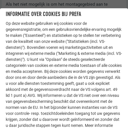
Als het niet mogelijk is om het montagegebied aan te
houden, moet een steunplaat worden aangebracht.
INFORMATIE OVER COOKIES BIJ PREFA
Op deze website gebruiken wij cookies voor de
gegevensregistratie, om een gebruiksvriendelijke ervaring mogelijk
te maken ("Essentieel") en statistieken op te stellen ter verbetering
van de kwaliteit van onze website ("Statistieken (incl. VS-
diensten)"). Bovendien voeren wij marketingactiviteiten uit en
integreren wij externe media ("Marketing & externe media (incl. VS-
diensten)"). U kunt via "Opslaan" de steeds geselecteerde
categorieën van cookies en externe media toestaan of alle cookies
en media accepteren. Bij deze cookies worden gegevens verwerkt
door ons en door derde aanbieders die in de VS zijn gevestigd. Als
u voor alle diensten toestemming geeft, gaat u ook expliciet
akkoord met de gegevensoverdracht naar de VS volgens art. 49
lid 1 punt a) AVG. Wij informeren u dat de VS niet over een niveau
van gegevensbescherming beschikt dat overeenkomt met de
normen van de EU. In het bijzonder kunnen instanties van de VS
voor controle- resp. toezichtdoeleinden toegang tot uw gegevens
krijgen, zonder dat u daarover wordt geïnformeerd en zonder dat
u daar juridische stappen tegen kunt nemen. Meer informatie