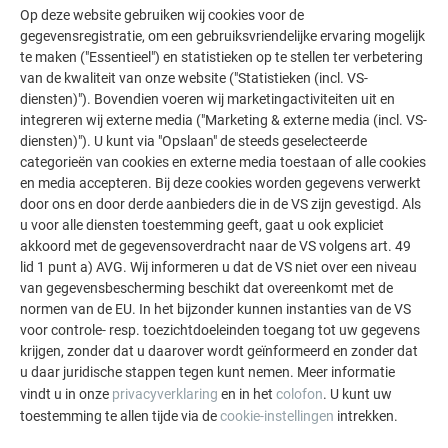
Op deze website gebruiken wij cookies voor de
gegevensregistratie, om een gebruiksvriendelijke ervaring mogelijk
te maken ("Essentieel") en statistieken op te stellen ter verbetering
van de kwaliteit van onze website ("Statistieken (incl. VS-
diensten)"). Bovendien voeren wij marketingactiviteiten uit en
integreren wij externe media ("Marketing & externe media (incl. VS-
diensten)"). U kunt via "Opslaan" de steeds geselecteerde
categorieën van cookies en externe media toestaan of alle cookies
en media accepteren. Bij deze cookies worden gegevens verwerkt
door ons en door derde aanbieders die in de VS zijn gevestigd. Als
u voor alle diensten toestemming geeft, gaat u ook expliciet
akkoord met de gegevensoverdracht naar de VS volgens art. 49
lid 1 punt a) AVG. Wij informeren u dat de VS niet over een niveau
van gegevensbescherming beschikt dat overeenkomt met de
normen van de EU. In het bijzonder kunnen instanties van de VS
voor controle- resp. toezichtdoeleinden toegang tot uw gegevens
krijgen, zonder dat u daarover wordt geïnformeerd en zonder dat
u daar juridische stappen tegen kunt nemen. Meer informatie
vindt u in onze
privacyverklaring
en in het
colofon
. U kunt uw
toestemming te allen tijde via de
cookie-instellingen
intrekken.
TERUG
VOLGENDE