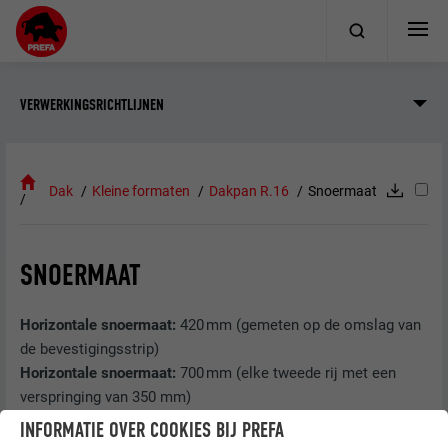
VERWERKINGSRICHTLIJNEN
Dak
Kleine formaten
Dakpan R.16
Snoermaat
SNOERMAAT
Horizontale snoermaat:
420 mm (gemeten op de omslag van
de bevestigingsstrip)
Horizontale snoermaat:
700 mm (elke tweede rij met een
verspringing van 350 mm)
INFORMATIE OVER COOKIES BIJ PREFA