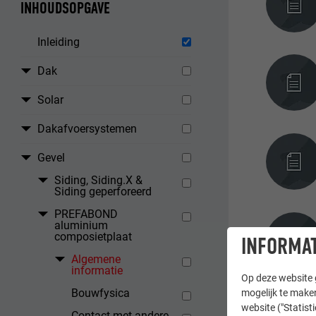
INHOUDSOPGAVE
Inleiding
Dak
Solar
Dakafvoersystemen
Gevel
Siding, Siding.X &
Siding geperforeerd
PREFABOND
aluminium
composietplaat
INFORMAT
Algemene
informatie
Op deze website g
Bouwfysica
mogelijk te maken
website ("Statist
Contact met andere