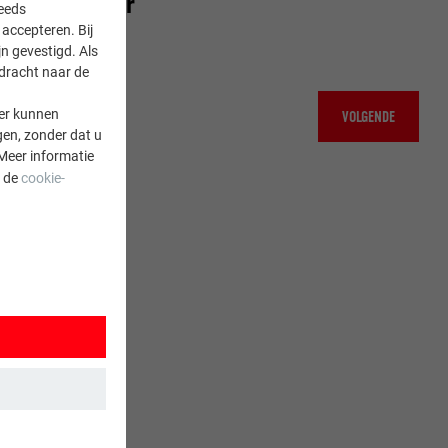
Afvoer
teeds
accepteren. Bij
n gevestigd. Als
rdracht naar de
er kunnen
VOLGENDE
gen, zonder dat u
Meer informatie
a de
cookie-