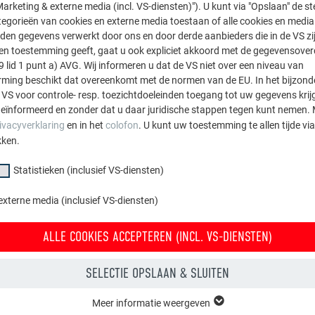
Reiniging
arketing & externe media (incl. VS-diensten)"). U kunt via "Opslaan" de s
egorieën van cookies en externe media toestaan of alle cookies en media 
den gegevens verwerkt door ons en door derde aanbieders die in de VS zij
sten toestemming geeft, gaat u ook expliciet akkoord met de gegevensove
9 lid 1 punt a) AVG. Wij informeren u dat de VS niet over een niveau van
ing beschikt dat overeenkomt met de normen van de EU. In het bijzond
 VS voor controle- resp. toezichtdoeleinden toegang tot uw gegevens krij
eïnformeerd en zonder dat u daar juridische stappen tegen kunt nemen. 
ivacyverklaring
en in het
colofon
. U kunt uw toestemming te allen tijde vi
kken.
Statistieken (inclusief VS-diensten)
externe media (inclusief VS-diensten)
ALLE COOKIES ACCEPTEREN (INCL. VS-DIENSTEN)
SELECTIE OPSLAAN & SLUITEN
Meer informatie weergeven