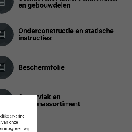
en gebouwdelen
Onderconstructie en statische
instructies
Beschermfolie
Oppervlak en
kleurenassortiment
lijke ervaring
it van onze
en integreren wij