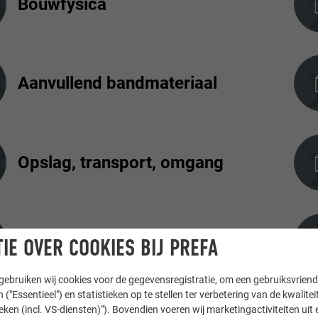
Bouwfysica
Aanvullend bandmateriaal
Opslag, transport, omgang
Batchnummer
IE OVER COOKIES BIJ PREFA
ebruiken wij cookies voor de gegevensregistratie, om een gebruiksvriende
 ("Essentieel") en statistieken op te stellen ter verbetering van de kwalite
ieken (incl. VS-diensten)"). Bovendien voeren wij marketingactiviteiten uit 