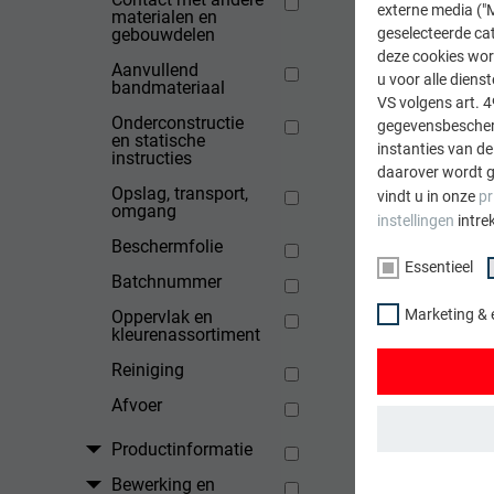
externe media ("M
materialen en
gebouwdelen
geselecteerde cat
deze cookies wor
Aanvullend
u voor alle dien
bandmateriaal
VS volgens art. 4
Onderconstructie
gegevensbescherm
TERUG
en statische
instanties van de
instructies
daarover wordt g
Opslag, transport,
vindt u in onze
pr
omgang
instellingen
intre
Beschermfolie
Essentieel
Batchnummer
Marketing & 
Oppervlak en
kleurenassortiment
Reiniging
Afvoer
Productinformatie
ESSENTIEEL
Bewerking en