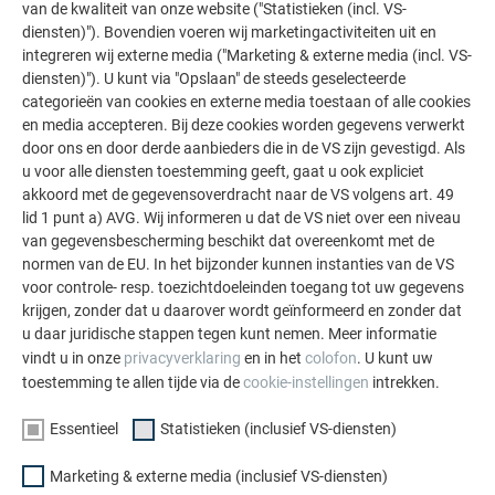
van de kwaliteit van onze website ("Statistieken (incl. VS-
diensten)"). Bovendien voeren wij marketingactiviteiten uit en
integreren wij externe media ("Marketing & externe media (incl. VS-
diensten)"). U kunt via "Opslaan" de steeds geselecteerde
categorieën van cookies en externe media toestaan of alle cookies
en media accepteren. Bij deze cookies worden gegevens verwerkt
door ons en door derde aanbieders die in de VS zijn gevestigd. Als
u voor alle diensten toestemming geeft, gaat u ook expliciet
akkoord met de gegevensoverdracht naar de VS volgens art. 49
lid 1 punt a) AVG. Wij informeren u dat de VS niet over een niveau
van gegevensbescherming beschikt dat overeenkomt met de
normen van de EU. In het bijzonder kunnen instanties van de VS
voor controle- resp. toezichtdoeleinden toegang tot uw gegevens
krijgen, zonder dat u daarover wordt geïnformeerd en zonder dat
u daar juridische stappen tegen kunt nemen. Meer informatie
vindt u in onze
privacyverklaring
en in het
colofon
. U kunt uw
toestemming te allen tijde via de
cookie-instellingen
intrekken.
Essentieel
Statistieken (inclusief VS-diensten)
Marketing & externe media (inclusief VS-diensten)