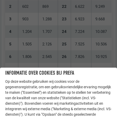
2
602
869
22
6.622
9.249
3
903
1.288
23
6.923
9.668
4
1.204
1.707
24
7.224
10.087
5
1.505
2.126
25
7.525
10.506
6
1.806
2.545
26
7.826
10.925
7
2.107
2.964
27
8.127
11.344
INFORMATIE OVER COOKIES BIJ PREFA
Op deze website gebruiken wij cookies voor de
8
2.408
3.383
28
8.428
11.763
gegevensregistratie, om een gebruiksvriendelijke ervaring mogelijk
te maken ("Essentieel") en statistieken op te stellen ter verbetering
9
2.709
3.802
29
8.729
12.182
van de kwaliteit van onze website ("Statistieken (incl. VS-
diensten)"). Bovendien voeren wij marketingactiviteiten uit en
10
3.010
4.221
30
9.030
12.601
integreren wij externe media ("Marketing & externe media (incl. VS-
diensten)"). U kunt via "Opslaan" de steeds geselecteerde