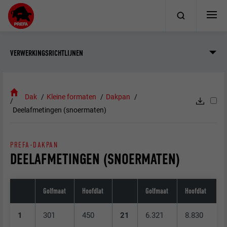
VERWERKINGSRICHTLIJNEN
Dak
Kleine formaten
Dakpan
Deelafmetingen (snoermaten)
PREFA-DAKPAN
DEELAFMETINGEN (SNOERMATEN)
Golfmaat
Hoofdlat
Golfmaat
Hoofdlat
1
301
450
21
6.321
8.830