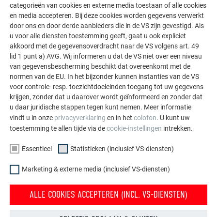
11
3.311
4.640
31
9.331
13.020
categorieën van cookies en externe media toestaan of alle cookies
en media accepteren. Bij deze cookies worden gegevens verwerkt
door ons en door derde aanbieders die in de VS zijn gevestigd. Als
12
3.612
5.059
32
9.632
13.439
u voor alle diensten toestemming geeft, gaat u ook expliciet
akkoord met de gegevensoverdracht naar de VS volgens art. 49
13
3.913
5.478
33
9.933
13.858
lid 1 punt a) AVG. Wij informeren u dat de VS niet over een niveau
van gegevensbescherming beschikt dat overeenkomt met de
14
4.214
5.897
34
10.234
14.277
normen van de EU. In het bijzonder kunnen instanties van de VS
voor controle- resp. toezichtdoeleinden toegang tot uw gegevens
krijgen, zonder dat u daarover wordt geïnformeerd en zonder dat
15
4.515
6.316
35
10.535
14.696
u daar juridische stappen tegen kunt nemen. Meer informatie
vindt u in onze
privacyverklaring
en in het
colofon
. U kunt uw
16
4.816
6.735
36
10.836
15.115
toestemming te allen tijde via de
cookie-instellingen
intrekken.
17
5.117
7.154
37
11.137
15.534
Essentieel
Statistieken (inclusief VS-diensten)
18
5.418
7.573
38
11.438
15.953
Marketing & externe media (inclusief VS-diensten)
19
5.719
7.992
39
11.739
16.372
ALLE COOKIES ACCEPTEREN (INCL. VS-DIENSTEN)
20
6.020
8.411
40
12.040
16.791