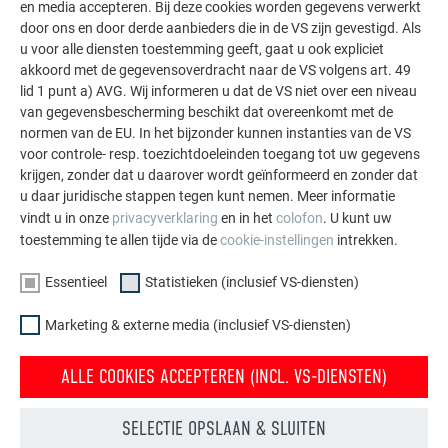
en media accepteren. Bij deze cookies worden gegevens verwerkt
9 st. (groot paneel) spijkers 2,8/25 per m²
door ons en door derde aanbieders die in de VS zijn gevestigd. Als
u voor alle diensten toestemming geeft, gaat u ook expliciet
akkoord met de gegevensoverdracht naar de VS volgens art. 49
lid 1 punt a) AVG. Wij informeren u dat de VS niet over een niveau
van gegevensbescherming beschikt dat overeenkomt met de
normen van de EU. In het bijzonder kunnen instanties van de VS
voor controle- resp. toezichtdoeleinden toegang tot uw gegevens
krijgen, zonder dat u daarover wordt geïnformeerd en zonder dat
u daar juridische stappen tegen kunt nemen. Meer informatie
vindt u in onze
privacyverklaring
en in het
colofon
. U kunt uw
toestemming te allen tijde via de
cookie-instellingen
intrekken.
Essentieel
Statistieken (inclusief VS-diensten)
Marketing & externe media (inclusief VS-diensten)
ALLE COOKIES ACCEPTEREN (INCL. VS-DIENSTEN)
SELECTIE OPSLAAN & SLUITEN