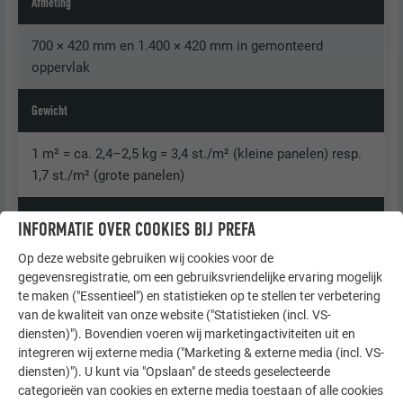
Afmeting
700 × 420 mm en 1.400 × 420 mm in gemonteerd
oppervlak
Gewicht
1 m² = ca. 2,4–2,5 kg = 3,4 st./m² (kleine panelen) resp.
1,7 st./m² (grote panelen)
Onderconstructie
INFORMATIE OVER COOKIES BIJ PREFA
Op deze website gebruiken wij cookies voor de
Zie hoofdstuk „Algemene informatie“
gegevensregistratie, om een gebruiksvriendelijke ervaring mogelijk
te maken ("Essentieel") en statistieken op te stellen ter verbetering
Basisbevestiging
van de kwaliteit van onze website ("Statistieken (incl. VS-
diensten)"). Bovendien voeren wij marketingactiviteiten uit en
Direct, 3 st. (klein paneel) resp. 5 st. (groot paneel)
integreren wij externe media ("Marketing & externe media (incl. VS-
Spijkers 2,8/25 per Gevelpaneel FX.12 = 10 st. (klein
diensten)"). U kunt via "Opslaan" de steeds geselecteerde
categorieën van cookies en externe media toestaan of alle cookies
paneel) resp.