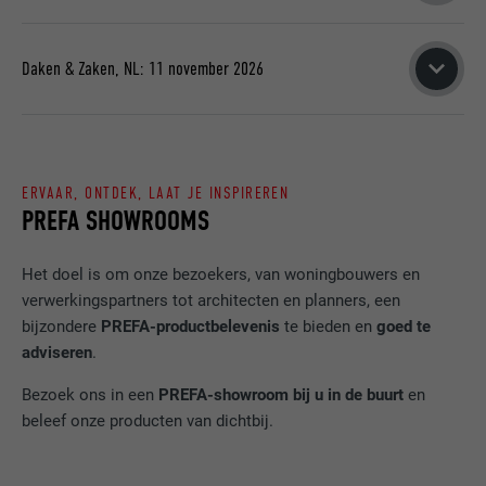
Brussels Gate (ex-Brussels Kart Expo)
Rotterdam | Piet Smitkade
Brussel | Heembeekkaai
Alfons Gossetlaan 9
Woensdag 30 september 2026
Daken & Zaken, NL: 11 november 2026
Donderdag 24 september 2026
1702 Groot-Bijgaarden
11:00-19:00u
13:00-21:00u
Expo Houten
09:00 - 19:00 u
Den Bosch | Brabanthallen
MEER INFORMATIE OVER DE BEURS!
Meidoornkade 24
Donderdag 1 oktober 2026
3992 AE Houten
MEER INFORMATIE OVER DE BEURS!
11:00-19:00u
ERVAAR, ONTDEK, LAAT JE INSPIREREN
PREFA SHOWROOMS
van 10.00 – 18.00 uur
MEER INFORMATIE OVER DE BEURS!
Het doel is om onze bezoekers, van woningbouwers en
MEER INFORMATIE !
verwerkingspartners tot architecten en planners, een
bijzondere
PREFA-productbelevenis
te bieden en
goed te
adviseren
.
Bezoek ons in een
PREFA-showroom bij u in de buurt
en
beleef onze producten van dichtbij.