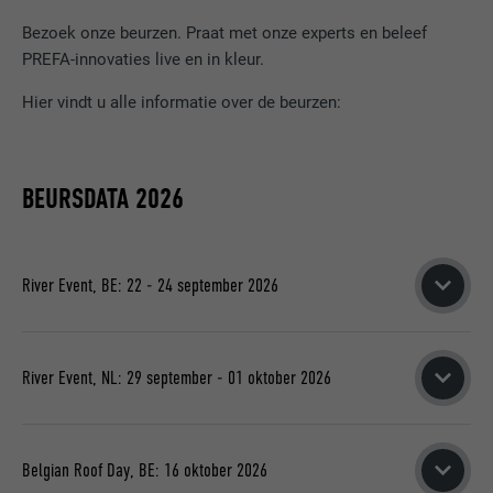
Bezoek onze beurzen. Praat met onze experts en beleef
PREFA-innovaties live en in kleur.
Hier vindt u alle informatie over de beurzen:
BEURSDATA 2026
River Event, BE: 22 - 24 september 2026
Gent | Rigakaai
Dinsdag 22 september 2026
River Event, NL: 29 september - 01 oktober 2026
13:00-21:00u
Amsterdam | Veemkade
(achter het BIM huis)
Antwerpen | Havenhuis, Zaha Hadidplein
Dinsdag 29 september 2026
Woensdag 23 september 2026
Belgian Roof Day, BE: 16 oktober 2026
11:00-19:00u
13:00-21:00u