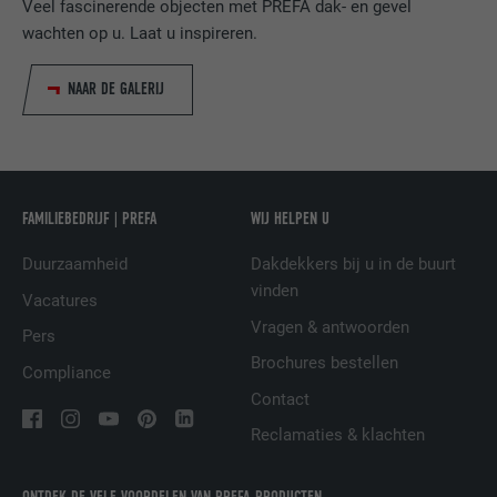
Veel fascinerende objecten met PREFA dak- en gevel
van ingebedde diensten.
wachten op u. Laat u inspireren.
NAAR DE GALERIJ
NAAM
UserMatchHistory
AANBIEDER
LinkedIn
VERVALTIJD
29 dagen
FAMILIEBEDRIJF | PREFA
WIJ HELPEN U
Wordt gebruikt om bezoekers op meerdere
Duurzaamheid
Dakdekkers bij u in de buurt
websites te volgen, om op basis van de
DOEL
vinden
voorkeuren van de bezoeker relevante
Vacatures
reclame te presenteren.
Vragen & antwoorden
Pers
Brochures bestellen
Compliance
NAAM
lidc
Contact
Reclamaties & klachten
AANBIEDER
LinkedIn
ONTDEK DE VELE VOORDELEN VAN PREFA-PRODUCTEN