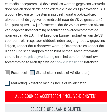
en media accepteren. Bij deze cookies worden gegevens verwerkt
door ons en door derde aanbieders die in de VS zijn gevestigd. Als
u voor alle diensten toestemming geeft, gaat u ook expliciet
akkoord met de gegevensoverdracht naar de VS volgens art. 49
lid 1 punt a) AVG. Wij informeren u dat de VS niet over een niveau
van gegevensbescherming beschikt dat overeenkomt met de
normen van de EU. In het bijzonder kunnen instanties van de VS
voor controle- resp. toezichtdoeleinden toegang tot uw gegevens
krijgen, zonder dat u daarover wordt geïnformeerd en zonder dat
u daar juridische stappen tegen kunt nemen. Meer informatie
vindt u in onze
privacyverklaring
en in het
colofon
. U kunt uw
toestemming te allen tijde via de
cookie-instellingen
intrekken.
Essentieel
Statistieken (inclusief VS-diensten)
Marketing & externe media (inclusief VS-diensten)
PREFA BELGIË
SHOWROOM ACADEMY LIER
ALLE COOKIES ACCEPTEREN (INCL. VS-DIENSTEN)
De PREFA-showroom in Lier is ontworpen met een duidelijke
missie: ons materiaal en onze producten dichter bij de klant
SELECTIE OPSLAAN & SLUITEN