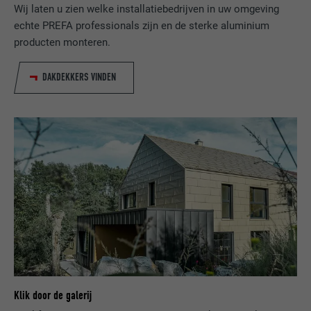
Wij laten u zien welke installatiebedrijven in uw omgeving
echte PREFA professionals zijn en de sterke aluminium
NAAM
bcookie
producten monteren.
AANBIEDER
LinkedIn
DAKDEKKERS VINDEN
VERVALTIJD
2 jaar
Gebruikt door de socialnetworking-dienst
DOEL
LinkedIn voor het volgen van het gebruik
van ingebedde diensten.
NAAM
bscookie
AANBIEDER
LinkedIn
VERVALTIJD
2 jaar
Klik door de galerij
Gebruikt door de socialnetworking-dienst
DOEL
LinkedIn voor het volgen van het gebruik