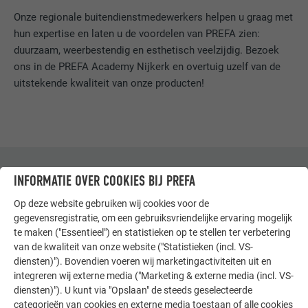
Onze regionale buitendienstmedewerkers helpen u graag met
hun expertise en laten u de voordelen van PREFA zien:
duurzaam, weerbestendig en esthetisch veelzijdig. Bezoek
ons in de PREFA Academy Nijkerk en overtuig uzelf van de
uitstekende kwaliteit van onze producten!
INFORMATIE OVER COOKIES BIJ PREFA
SHOWROOM NIJKERK
DETAILS & REGISTRATIE
Op deze website gebruiken wij cookies voor de
gegevensregistratie, om een gebruiksvriendelijke ervaring mogelijk
PREFA Academy Nijkerk
te maken ("Essentieel") en statistieken op te stellen ter verbetering
Smitspol 12, 3861 RS Nijkerk
van de kwaliteit van onze website ("Statistieken (incl. VS-
diensten)"). Bovendien voeren wij marketingactiviteiten uit en
integreren wij externe media ("Marketing & externe media (incl. VS-
MAAK EEN AFSPRAAK
diensten)"). U kunt via "Opslaan" de steeds geselecteerde
categorieën van cookies en externe media toestaan of alle cookies