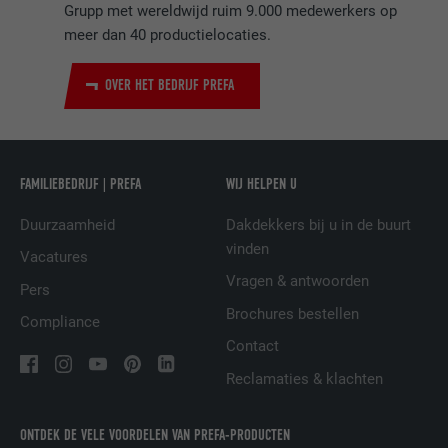
Grupp met wereldwijd ruim 9.000 medewerkers op
om op meerdere website acties te
DOEL
meer dan 40 productielocaties.
groeperen wanneer de gebruiker niet
eenduidig kan worden ingedeeld.
OVER HET BEDRIJF PREFA
NAAM
li_gc
AANBIEDER
LinkedIn
FAMILIEBEDRIJF | PREFA
WIJ HELPEN U
VERVALTIJD
2 jaar
Duurzaamheid
Dakdekkers bij u in de buurt
vinden
Vacatures
Dient voor het opslaan van de
Vragen & antwoorden
Pers
toestemming van de gebruiker voor het
DOEL
gebruik van cookies voor niet-essentiële
Brochures bestellen
Compliance
doeleinden.
Contact
Reclamaties & klachten
NAAM
lidc
ONTDEK DE VELE VOORDELEN VAN PREFA-PRODUCTEN
AANBIEDER
LinkedIn