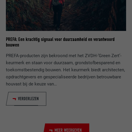
NAAM
VISITOR_INFO1_LIVE
AANBIEDER
YouTube
PREFA: Een krachtig signaal voor duurzaamheid en verantwoord
VERVALTIJD
179 dagen
bouwen
DOEL
YouTube-bandbreedtemeting
PREFA-producten zijn bekroond met het ZVDH-‘Green Zert’-
keurmerk en staan voor duurzaam, grondstofbesparend en
toekomstbestendig bouwen. Het keurmerk biedt architecten,
NAAM
YSC
opdrachtgevers en gespecialiseerde bedrijven betrouwbare
houvast bij de keuze van…
AANBIEDER
YouTube
VERDERLEZEN
VERVALTIJD
Sessie
Wordt door YouTube (Google) gebruikt om
DOEL
gebruikersinstellingen op te slaan en voor
andere niet-vermelde doeleinden
MEER WEERGEVEN