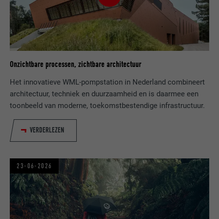
NAAM
li_sugr
AANBIEDER
LinkedIn
VERVALTIJD
3 maanden
Onzichtbare processen, zichtbare architectuur
DOEL
Browser ID-cookie
Het innovatieve WML-pompstation in Nederland combineert
architectuur, techniek en duurzaamheid en is daarmee een
toonbeeld van moderne, toekomstbestendige infrastructuur.
NAAM
GPS
VERDERLEZEN
AANBIEDER
YouTube
VERVALTIJD
1 dag
23-06-2026
Registreert een eenduidige ID op mobiele
apparaten, om tracking op basis van de
DOEL
geografische GPS-locatie mogelijk te
maken.