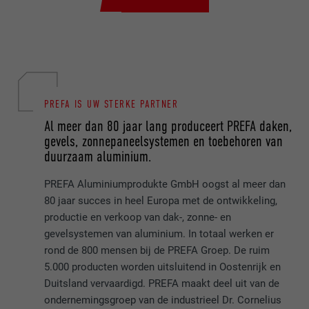
NAAM
_gcl_au
AANBIEDER
Google AdSense
VERVALTIJD
3 maanden
PREFA IS UW STERKE PARTNER
Wordt door Google AdSense gebruikt om
Al meer dan 80 jaar lang produceert PREFA daken,
te experimenteren met reclame-efficiëntie
gevels, zonnepaneelsystemen en toebehoren van
DOEL
op websites die de diensten daarvan
duurzaam aluminium.
gebruiken.
PREFA Aluminiumprodukte GmbH oogst al meer dan
80 jaar succes in heel Europa met de ontwikkeling,
NAAM
_pinterest_ct_ua
productie en verkoop van dak-, zonne- en
gevelsystemen van aluminium. In totaal werken er
AANBIEDER
Pinterest
rond de 800 mensen bij de PREFA Groep. De ruim
5.000 producten worden uitsluitend in Oostenrijk en
VERVALTIJD
1 jaar
Duitsland vervaardigd. PREFA maakt deel uit van de
ondernemingsgroep van de industrieel Dr. Cornelius
Deze cookie bevat een eenduidige UUID