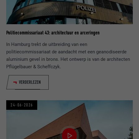
AANBIEDER
Adsymptotic.com
VERVALTIJD
1 maand
Politiecommissariaat 43: architectuur en arceringen
Cookie die gebruikt wordt om
afzonderlijke clients achter een
In Hamburg trekt de uitbreiding van een
DOEL
gezamenlijk IP-adres te identificeren en
politiecommissariaat de aandacht met een geanodiseerde
veiligheidsinstellingen op basis van clients
aluminium gevel in brons. Het ontwerp is van de architecten
toe te passen.
Pflügelbauer & Scheffczyk.
NAAM
U
VERDERLEZEN
AANBIEDER
Adsymptotic.com
24-06-2026
VERVALTIJD
3 maanden
DOEL
Browser ID-cookie