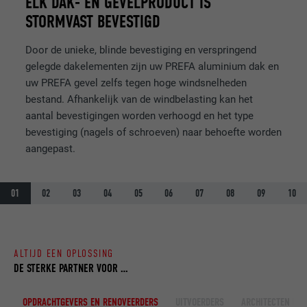
ELK DAK- EN GEVELPRODUCT IS
VERVALTIJD
1 jaar
STORMVAST BEVESTIGD
Wordt gebruikt om ervoor te zorgen dat
Door de unieke, blinde bevestiging en verspringend
DOEL
het juiste SameSite-attribuut voor alle
gelegde dakelementen zijn uw PREFA aluminium dak en
cookies in deze browser aanwezig is
uw PREFA gevel zelfs tegen hoge windsnelheden
bestand. Afhankelijk van de windbelasting kan het
aantal bevestigingen worden verhoogd en het type
NAAM
_fbp
bevestiging (nagels of schroeven) naar behoefte worden
aangepast.
AANBIEDER
Facebook
VERVALTIJD
3 maanden
01
02
03
04
05
06
07
08
09
10
Wordt door Facebook gebruikt om een
serie promotieproducten weer te geven,
DOEL
zoals realtime-biedingen van derde
ALTIJD EEN OPLOSSING
adverteerders.
DE STERKE PARTNER VOOR …
OPDRACHTGEVERS EN RENOVEERDERS
UITVOERDERS
ARCHITECTEN EN
NAAM
fr