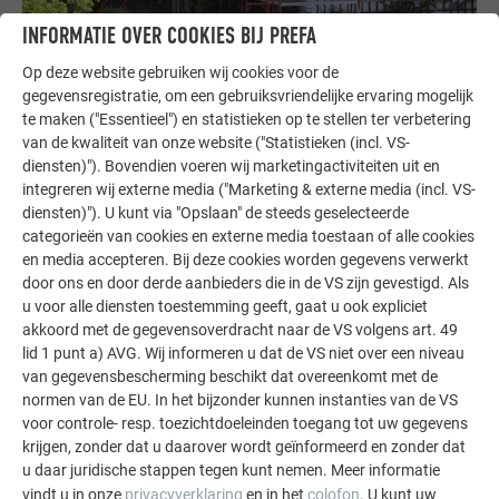
INFORMATIE OVER COOKIES BIJ PREFA
Op deze website gebruiken wij cookies voor de
Dakrenovatie: er moet een nieuw dak komen!
gegevensregistratie, om een gebruiksvriendelijke ervaring mogelijk
Dakrenovatie nodig? Lekkend dak of visuele gebreken – er
te maken ("Essentieel") en statistieken op te stellen ter verbetering
van de kwaliteit van onze website ("Statistieken (incl. VS-
bestaan veel redenen om een dak te renoveren. Hier vindt u
diensten)"). Bovendien voeren wij marketingactiviteiten uit en
een checklist met tips en trucs voor de planning, zodat er
integreren wij externe media ("Marketing & externe media (incl. VS-
geen fouten worden gemaakt.
diensten)"). U kunt via "Opslaan" de steeds geselecteerde
categorieën van cookies en externe media toestaan of alle cookies
OVER DE BOUWTIPS
en media accepteren. Bij deze cookies worden gegevens verwerkt
door ons en door derde aanbieders die in de VS zijn gevestigd. Als
u voor alle diensten toestemming geeft, gaat u ook expliciet
akkoord met de gegevensoverdracht naar de VS volgens art. 49
lid 1 punt a) AVG. Wij informeren u dat de VS niet over een niveau
van gegevensbescherming beschikt dat overeenkomt met de
normen van de EU. In het bijzonder kunnen instanties van de VS
voor controle- resp. toezichtdoeleinden toegang tot uw gegevens
krijgen, zonder dat u daarover wordt geïnformeerd en zonder dat
u daar juridische stappen tegen kunt nemen. Meer informatie
vindt u in onze
privacyverklaring
en in het
colofon
. U kunt uw