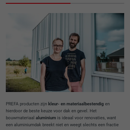
AANBIEDER
Facebook
VERVALTIJD
3 maanden
Wordt door Facebook gebruikt om een
serie promotieproducten weer te geven,
DOEL
zoals realtime-biedingen van derde
adverteerders.
NAAM
IDE
AANBIEDER
doubleclick.net
VERVALTIJD
1 jaar
PREFA producten zijn
kleur- en materiaalbestendig
en
hierdoor de beste keuze voor dak en gevel. Het
Gebruikt door Google DoubleClick om de
bouwmateriaal
aluminium
is ideaal voor renovaties, want
handelingen van de gebruiker op de
een aluminiumdak breekt niet en weegt slechts een fractie
website na de weergave van of het klikken