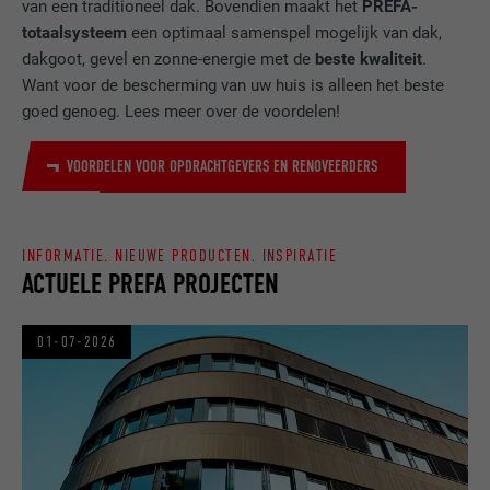
van een traditioneel dak. Bovendien maakt het
PREFA-
op een van de advertenties van de
totaalsysteem
een optimaal samenspel mogelijk van dak,
DOEL
aanbieder te registreren en te melden. Het
dakgoot, gevel en zonne-energie met de
beste kwaliteit
.
doel hiervan is het meten van de
Want voor de bescherming van uw huis is alleen het beste
effectiviteit van een reclame en de
goed genoeg. Lees meer over de voordelen!
weergave van doelgerichte reclame voor
de gebruiker.
VOORDELEN VOOR OPDRACHTGEVERS EN RENOVEERDERS
NAAM
_pin_unauth
INFORMATIE. NIEUWE PRODUCTEN. INSPIRATIE
AANBIEDER
Pinterest
ACTUELE PREFA PROJECTEN
VERVALTIJD
1 jaar
01-07-2026
Wordt door Pinterest gebruikt om het
DOEL
gebruik van de diensten te volgen.
NAAM
__cfduid