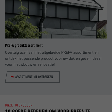
NAAM
bscookie
AANBIEDER
LinkedIn
VERVALTIJD
2 jaar
PREFA produktassortiment
Gebruikt door de socialnetworking-dienst
Overtuig uzelf van het uitgebreide PREFA assortiment en
DOEL
LinkedIn voor het volgen van het gebruik
ontdek het passende product voor uw dak en gevel. Ideaal
van ingebedde diensten.
voor nieuwbouw en renovatie!
NAAM
UserMatchHistory
ASSORTIMENT NU ONTDEKKEN
AANBIEDER
LinkedIn
VERVALTIJD
29 dagen
ONZE VOORDELEN
10 GOEDE REDENEN OM VOOR PREFA TE
Wordt gebruikt om bezoekers op meerdere