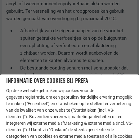
acryl- of tweecomponentenpolyurethaanlakken worden
gebruikt. Ter versnelling van het droogproces kan gebruik
worden gemaakt van ovendroging bij maximaal 70 °C.
Afhankelijk van de eigenschappen van de voor het
spuiten gebruikte verfdeeltjes kan op de buigpunten
een oplichting of verfscheuren en afbladdering
zichtbaar worden. Daarom wordt aanbevolen de
elementen te kanten alvorens te spuiten.
De bestaande coating schuren met schuurpapier dat
gebruikt wordt voor autocarrosserieën (korrel: 600-
INFORMATIE OVER COOKIES BIJ PREFA
800). Hiervoor is een excentrische schuurmachine
geschikt.
Op deze website gebruiken wij cookies voor de
gegevensregistratie, om een gebruiksvriendelijke ervaring mogelijk
Vervolgens het oppervlak met een persluchtpistool en
te maken ("Essentieel") en statistieken op te stellen ter verbetering
oplosmiddel stof- en vetvrij maken.
van de kwaliteit van onze website ("Statistieken (incl. VS-
Lak alleen het zichtbare oppervlak, maar niet de
diensten)"). Bovendien voeren wij marketingactiviteiten uit en
snijranden van het PREFABOND aluminium
integreren wij externe media ("Marketing & externe media (incl. VS-
composietplaat omdat op deze punten slechts een
diensten)"). U kunt via "Opslaan" de steeds geselecteerde
geringe hechting kan worden bereikt.
categorieën van cookies en externe media toestaan of alle cookies