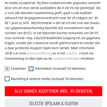
en media accepteren. Bij deze cookies worden gegevens verwerkt
ZELFKLEVENDE EN DECORATIEVE FOLIES EN
door ons en door derde aanbieders die in de VS zijn gevestigd. Als
STICKERS
u voor alle diensten toestemming geeft, gaat u ook expliciet
akkoord met de gegevensoverdracht naar de VS volgens art. 49
lid 1 punt a) AVG. Wij informeren u dat de VS niet over een niveau
Zorg er vóór het plakken voor dat de te behandelen
van gegevensbescherming beschikt dat overeenkomt met de
oppervlakken vrij zijn van stof en vetvlekken.
normen van de EU. In het bijzonder kunnen instanties van de VS
De omgevingstemperatuur en de temperatuur van het
voor controle- resp. toezichtdoeleinden toegang tot uw gegevens
dragermateriaal moeten overeenstemmen met de
krijgen, zonder dat u daarover wordt geïnformeerd en zonder dat
u daar juridische stappen tegen kunt nemen. Meer informatie
door de fabrikant voor elk type folie opgegeven
vindt u in onze
privacyverklaring
en in het
colofon
. U kunt uw
temperatuur. Let erop dat de temperatuur tijdens het
toestemming te allen tijde via de
cookie-instellingen
intrekken.
aanbrengen niet onder de 4 °C daalt.
Bijzondere zorg moet worden besteed aan het
Essentieel
Statistieken (inclusief VS-diensten)
verwijderen van drager en beschermfolie!
Breng de zelfklevende folie met een rakel aan. Strijk
Marketing & externe media (inclusief VS-diensten)
daarbij vanuit het midden naar de randen toe om de
vorming van luchtbellen tegen te gaan.
ALLE COOKIES ACCEPTEREN (INCL. VS-DIENSTEN)
Om het aanbrengen van de folie te voltooien, met een
naald voorzichtig in de tijdens het aanbrengen
SELECTIE OPSLAAN & SLUITEN
ontstane luchtbellen prikken en de lucht eruit duwen