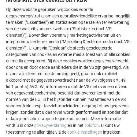
Snoermaat
Op deze website gebruiken wij cookies voor de
gegevensregistratie, om een gebruiksvriendelijke ervaring mogelijk
te maken ("Essentieel") en statistieken op te stellen ter verbetering
van de kwaliteit van onze website ("Statistieken (incl. VS-
diensten)"). Bovendien voeren wij marketingactiviteiten uit en
Dekrichting, bevestiging en
integreren wij externe media ("Marketing & externe media (incl. VS-
montage
diensten)"). U kunt via "Opslaan" de steeds geselecteerde
categorieën van cookies en externe media toestaan of alle cookies
en media accepteren. Bij deze cookies worden gegevens verwerkt
door ons en door derde aanbieders die in de VS zijn gevestigd. Als
u voor alle diensten toestemming geeft, gaat u ook expliciet
Dakpan R.16 vervangen
akkoord met de gegevensoverdracht naar de VS volgens art. 49
lid 1 punt a) AVG. Wij informeren u dat de VS niet over een niveau
van gegevensbescherming beschikt dat overeenkomt met de
normen van de EU. In het bijzonder kunnen instanties van de VS
voor controle- resp. toezichtdoeleinden toegang tot uw gegevens
Montagegebied
krijgen, zonder dat u daarover wordt geïnformeerd en zonder dat
u daar juridische stappen tegen kunt nemen. Meer informatie
vindt u in onze
privacyverklaring
en in het
colofon
. U kunt uw
toestemming te allen tijde via de
cookie-instellingen
intrekken.