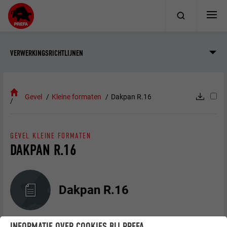
VERWERKINGSRICHTLIJNEN
Gevel
Kleine formaten
Dakpan R.16
GEVEL KLEINE FORMATEN
DAKPAN R.16
Dakpan R.16
INFORMATIE OVER COOKIES BIJ PREFA