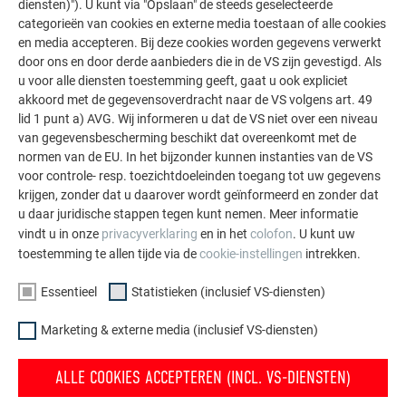
diensten)"). U kunt via "Opslaan" de steeds geselecteerde
Steeksleuteldop
categorieën van cookies en externe media toestaan of alle cookies
Dopsleutel (SW 15 mm), lange uitvoering
en media accepteren. Bij deze cookies worden gegevens verwerkt
Dopsleutel (SW 10 mm) voor aardleiding
door ons en door derde aanbieders die in de VS zijn gevestigd. Als
Inbus (SW 5 mm)
u voor alle diensten toestemming geeft, gaat u ook expliciet
akkoord met de gegevensoverdracht naar de VS volgens art. 49
lid 1 punt a) AVG. Wij informeren u dat de VS niet over een niveau
van gegevensbescherming beschikt dat overeenkomt met de
TERUG
VOLGENDE
normen van de EU. In het bijzonder kunnen instanties van de VS
voor controle- resp. toezichtdoeleinden toegang tot uw gegevens
krijgen, zonder dat u daarover wordt geïnformeerd en zonder dat
u daar juridische stappen tegen kunt nemen. Meer informatie
vindt u in onze
privacyverklaring
en in het
colofon
. U kunt uw
FAMILIEBEDRIJF | PREFA
WIJ HELPEN U
toestemming te allen tijde via de
cookie-instellingen
intrekken.
Duurzaamheid
Dakdekkers bij u in de buurt
Essentieel
Statistieken (inclusief VS-diensten)
vinden
Vacatures
Vragen & antwoorden
Marketing & externe media (inclusief VS-diensten)
Pers
Brochures bestellen
Compliance
ALLE COOKIES ACCEPTEREN (INCL. VS-DIENSTEN)
Contact