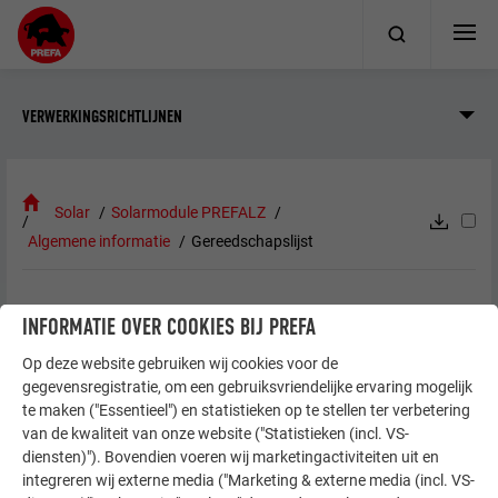
VERWERKINGSRICHTLIJNEN
Solar
Solarmodule PREFALZ
Algemene informatie
Gereedschapslijst
GEREEDSCHAPSLIJST
INFORMATIE OVER COOKIES BIJ PREFA
Op deze website gebruiken wij cookies voor de
Beschermende handschoenen en persoonlijke
gegevensregistratie, om een gebruiksvriendelijke ervaring mogelijk
beschermingsmiddelen
te maken ("Essentieel") en statistieken op te stellen ter verbetering
van de kwaliteit van onze website ("Statistieken (incl. VS-
Meetlint en stift
diensten)"). Bovendien voeren wij marketingactiviteiten uit en
Schietlood
integreren wij externe media ("Marketing & externe media (incl. VS-
Momentsleutel (10 Nm / 35 Nm)