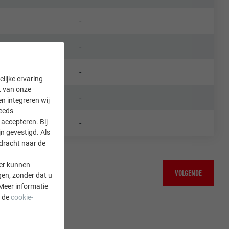
-
-
-
lijke ervaring
it van onze
-
en integreren wij
teeds
accepteren. Bij
-
n gevestigd. Als
rdracht naar de
er kunnen
VOLGENDE
gen, zonder dat u
Meer informatie
a de
cookie-