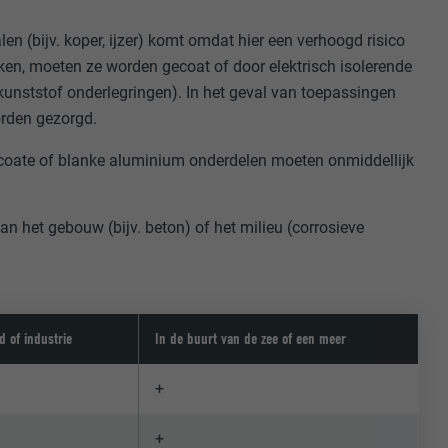
en (bijv. koper, ijzer) komt omdat hier een verhoogd risico
ken, moeten ze worden gecoat of door elektrisch isolerende
kunststof onderlegringen). In het geval van toepassingen
orden gezorgd.
gecoate of blanke aluminium onderdelen moeten onmiddellijk
n het gebouw (bijv. beton) of het milieu (corrosieve
d of industrie
In de buurt van de zee of een meer
+
+