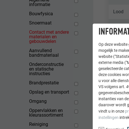
informatie
Lood
Bouwfysica
Snoermaat
Onbesc
INFORMAT
Contact met andere
materialen en
Koper
gebouwdelen
Op deze website g
Aanvullend
mogelijk te maken
Droog 
bandmateriaal
website ("Statist
externe media ("M
Onderconstructie
en statische
geselecteerde cat
Niet-ge
instructies
deze cookies wor
u voor alle dien
Brandprestatie
VS volgens art. 4
Opslag en transport
gegevensbescherm
TERUG
instanties van de
Omgang
daarover wordt g
Oppervlakken en
vindt u in onze
pr
kleurassortiment
instellingen
intre
Reiniging