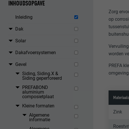
INHOUDSOPGAVE
Zorg ervoo
Inleiding
op corros
tussenstu
Dak
buitenshu
Solar
Vervuilin
Dakafvoersystemen
worden ve
Gevel
PREFA kle
omgeving,
Siding, Siding.X &
Siding geperforeerd
PREFABOND
aluminium
composietplaat
Materiaal
Kleine formaten
Zink
Algemene
informatie
Roestvri
Algemene