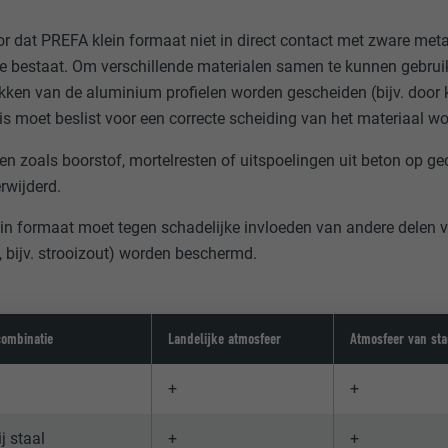
r dat PREFA klein formaat niet in direct contact met zware metal
ie bestaat. Om verschillende materialen samen te kunnen gebrui
kken van de aluminium profielen worden gescheiden (bijv. door 
is moet beslist voor een correcte scheiding van het materiaal w
gen zoals boorstof, mortelresten of uitspoelingen uit beton op 
rwijderd.
in formaat moet tegen schadelijke invloeden van andere delen va
 bijv. strooizout) worden beschermd.
combinatie
Landelijke atmosfeer
Atmosfeer van sta
+
+
j staal
+
+