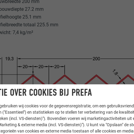
uwbreedte 200 mm
bouwdiepte 27.2 mm
fielhoogte 25.1 mm
fielbreedte totaal 225.5 mm
icht: 7,4 kg/m²
IE OVER COOKIES BIJ PREFA
ebruiken wij cookies voor de gegevensregistratie, om een gebruiksvriende
 ("Essentieel") en statistieken op te stellen ter verbetering van de kwalite
ieken (incl. VS-diensten)"). Bovendien voeren wij marketingactiviteiten uit 
arketing & externe media (incl. VS-diensten)"). U kunt via "Opslaan" de s
egorieën van cookies en externe media toestaan of alle cookies en media 