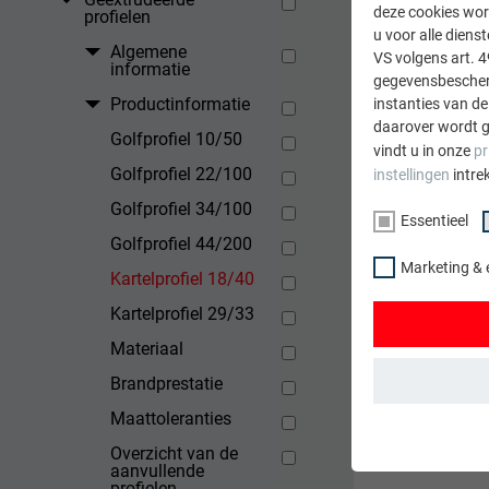
deze cookies wor
profielen
u voor alle dien
Algemene
VS volgens art. 4
informatie
gegevensbescherm
Productinformatie
instanties van de
daarover wordt g
Golfprofiel 10/50
vindt u in onze
pr
Golfprofiel 22/100
instellingen
intre
Golfprofiel 34/100
Essentieel
TERUG
Golfprofiel 44/200
Marketing & 
Kartelprofiel 18/40
Kartelprofiel 29/33
Materiaal
Brandprestatie
Maattoleranties
ESSENTIEEL
Overzicht van de
Cookies van de 
aanvullende
gewaarborgd dat
profielen