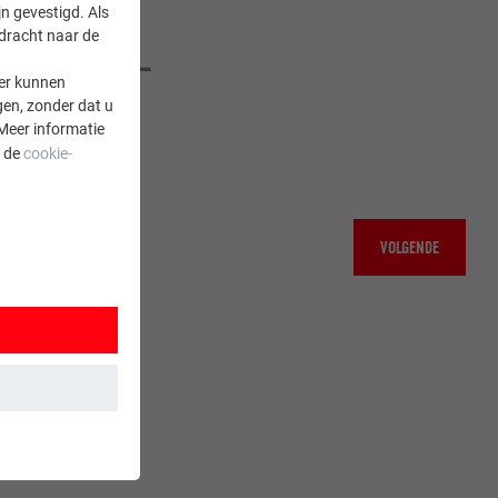
n gevestigd. Als
rdracht naar de
er kunnen
gen, zonder dat u
Meer informatie
a de
cookie-
VOLGENDE
 wordt