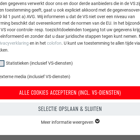
den gegevens verwerkt door ons en door derde aanbieders die in de VS zij
sten toestemming geeft, gaat u ook expliciet akkoord met de gegevensove
9 lid 1 punt a) AVG. Wij informeren u dat de VS niet over een niveau van
ing beschikt dat overeenkomt met de normen van de EU. In het bijzond
 VS voor controle- resp. toezichtdoeleinden toegang tot uw gegevens krij
eïnformeerd en zonder dat u daar juridische stappen tegen kunt nemen. 
ivacyverklaring
en in het
colofon
. U kunt uw toestemming te allen tijde vi
kken.
Statistieken (inclusief VS-diensten)
externe media (inclusief VS-diensten)
ALLE COOKIES ACCEPTEREN (INCL. VS-DIENSTEN)
SELECTIE OPSLAAN & SLUITEN
Meer informatie weergeven
groep "Essentieel" zijn nodig voor basisfuncties van de website. Hierdoor
 de website onberispelijk werkt.