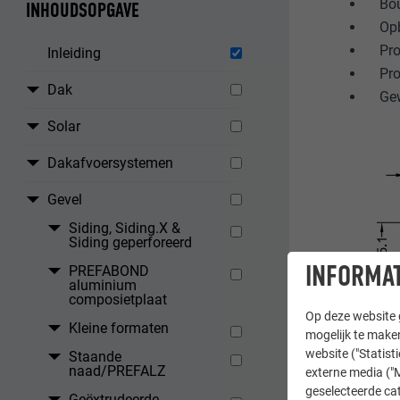
Bo
INHOUDSOPGAVE
Op
Pro
Inleiding
Pro
Dak
Gew
Solar
Dakafvoersystemen
Gevel
Siding, Siding.X &
Siding geperforeerd
INFORMAT
PREFABOND
aluminium
composietplaat
Op deze website g
Kleine formaten
mogelijk te maken
website ("Statist
Staande
naad/PREFALZ
externe media ("M
geselecteerde cat
Geëxtrudeerde