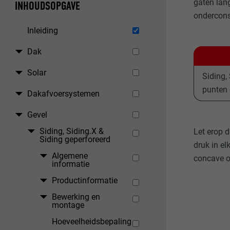
gaten lan
INHOUDSOPGAVE
ondercons
Inleiding
Dak
Solar
Siding,
punten 
Dakafvoersystemen
Gevel
Siding, Siding.X &
Let erop d
Siding geperforeerd
druk in e
Algemene
concave o
informatie
Productinformatie
Bewerking en
montage
Hoeveelheidsbepaling