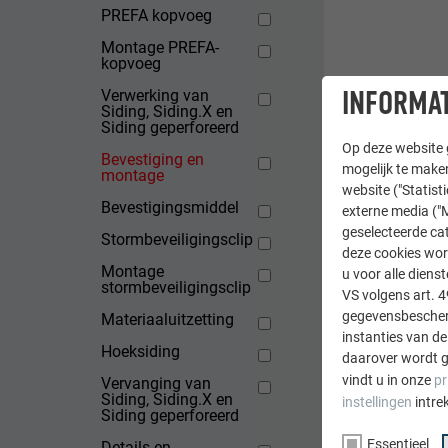
PREFA kopvoeg
Montage PREFA-
kopvoeg
INFORMAT
Verwerking van
Siding, Siding.X en
Siding geperforeerd
Op deze website g
Bevestiging en
mogelijk te maken
montage
website ("Statist
Bevestigingsmiddel
externe media ("M
geselecteerde cat
Stormbeveiligingsclip
deze cookies wor
Montage
u voor alle dien
stormbeveiligingsclip
VS volgens art. 4
gegevensbescherm
Materiaaluitzetting
instanties van de
Hoeksiding
daarover wordt g
vindt u in onze
pr
Vervanging van
Siding, Siding.X en
instellingen
intre
Siding geperforeerd
Essentieel
Details en