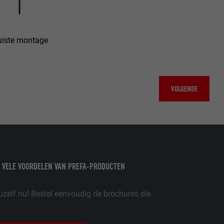
eergegeven.
de aanbieders)
schillende
toestemming
uiste montage
ische gegevens
ker.
VOLGENDE
in-extension.
lke
nstellingen
w
oet worden
nvragen te
 VELE VOORDELEN VAN PREFA-PRODUCTEN
er
uzelf nu! Bestel eenvoudig de brochures die