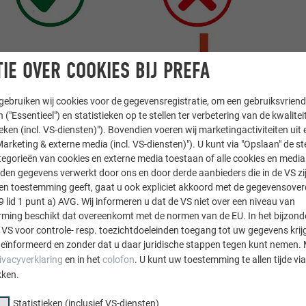
IE OVER COOKIES BIJ PREFA
ebruiken wij cookies voor de gegevensregistratie, om een gebruiksvriende
 ("Essentieel") en statistieken op te stellen ter verbetering van de kwalite
ieken (incl. VS-diensten)"). Bovendien voeren wij marketingactiviteiten uit 
arketing & externe media (incl. VS-diensten)"). U kunt via "Opslaan" de s
egorieën van cookies en externe media toestaan of alle cookies en media 
den gegevens verwerkt door ons en door derde aanbieders die in de VS zij
sten toestemming geeft, gaat u ook expliciet akkoord met de gegevensove
9 lid 1 punt a) AVG. Wij informeren u dat de VS niet over een niveau van
ing beschikt dat overeenkomt met de normen van de EU. In het bijzond
 VS voor controle- resp. toezichtdoeleinden toegang tot uw gegevens krij
eïnformeerd en zonder dat u daar juridische stappen tegen kunt nemen. 
ivacyverklaring
en in het
colofon
. U kunt uw toestemming te allen tijde vi
kken.
Statistieken (inclusief VS-diensten)