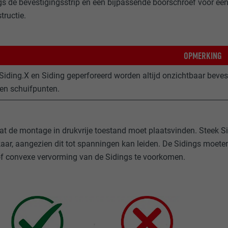
gs de bevestigingsstrip en een bijpassende boorschroef voor ee
tructie.
OPMERKING
 Siding.X en Siding geperforeerd worden altijd onzichtbaar beves
en schuifpunten.
at de montage in drukvrije toestand moet plaatsvinden. Steek Sid
lkaar, aangezien dit tot spanningen kan leiden. De Sidings moet
f convexe vervorming van de Sidings te voorkomen.