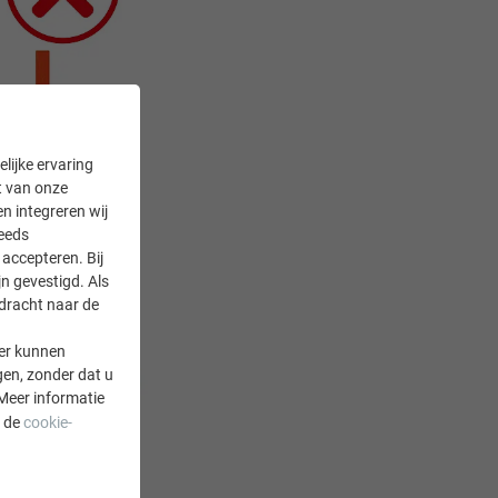
lijke ervaring
it van onze
en integreren wij
teeds
accepteren. Bij
n gevestigd. Als
rdracht naar de
er kunnen
gen, zonder dat u
Meer informatie
a de
cookie-