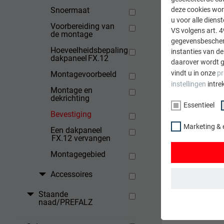
Snoermaat
deze cookies wor
u voor alle dien
Basisbeve
Voorbereiding van
VS volgens art. 4
de montage
gegevensbescherm
Gro
Hoeveelheidsbepaling
instanties van de
dakpaneel FX.12
Kle
daarover wordt g
vindt u in onze
pr
Montagevoorbeeld
instellingen
intre
Montage en
dekrichting
Essentieel
Bevestiging
In het 
Marketing & 
Een dakpaneel
FX.12 vervangen
Bij de 
Montagegebied
Accessoires
TERUG
Staande
naad/PREFALZ
ESSENTIEEL
Cookies van de 
gewaarborgd dat