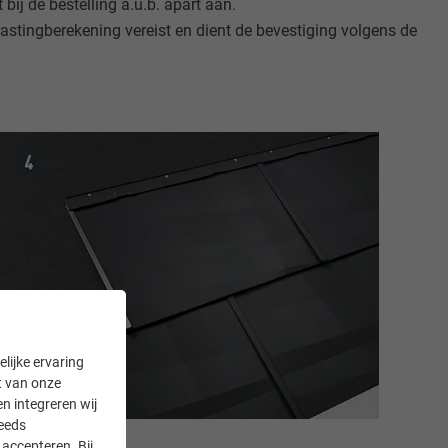
 bij de bestelling a.u.b. apart aan.
lastingberekening vereist en dient de bevestiging volgens de
lijke ervaring
it van onze
en integreren wij
teeds
accepteren. Bij