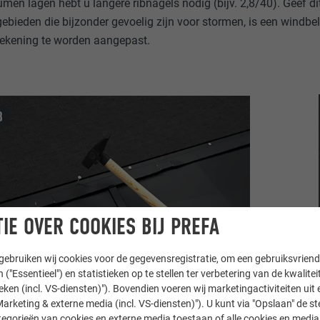
umen lagen hebt u langere ribnagels nodig (bijv. 2,8/40). Geef dit
gebieden die bijzonder gevoelig zijn voor stormen, is een windbe
ekening te worden aangepast.
IE OVER COOKIES BIJ PREFA
ebruiken wij cookies voor de gegevensregistratie, om een gebruiksvriende
 ("Essentieel") en statistieken op te stellen ter verbetering van de kwalite
ieken (incl. VS-diensten)"). Bovendien voeren wij marketingactiviteiten uit 
arketing & externe media (incl. VS-diensten)"). U kunt via "Opslaan" de s
egorieën van cookies en externe media toestaan of alle cookies en media 