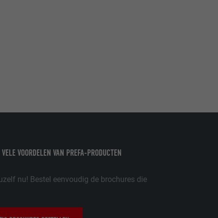
ordt gebruikt.
-toepassingen
op de PHP-
eergegeven.
de aanbieders)
schillende
toestemming
ische gegevens
 VELE VOORDELEN VAN PREFA-PRODUCTEN
ker.
uzelf nu! Bestel eenvoudig de brochures die
in-extension.
lke