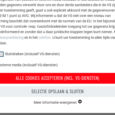
den gegevens verwerkt door ons en door derde aanbieders die in de VS zij
sten toestemming geeft, gaat u ook expliciet akkoord met de gegevensove
stiging:
9 lid 1 punt a) AVG. Wij informeren u dat de VS niet over een niveau van
ing beschikt dat overeenkomt met de normen van de EU. In het bijzond
ot FX.12-paneel: 5 st. ribnagels
 VS voor controle- resp. toezichtdoeleinden toegang tot uw gegevens krij
in FX.12-paneel: 3 st. ribnagels
eïnformeerd en zonder dat u daar juridische stappen tegen kunt nemen. 
ivacyverklaring
en in het
colofon
. U kunt uw toestemming te allen tijde vi
kken.
OPMERKING
Statistieken (inclusief VS-diensten)
geval van extra bevestiging kunnen de voorgevormde nerven wor
externe media (inclusief VS-diensten)
montage van FX.12 moet een minimale verspringing van 220 m
ALLE COOKIES ACCEPTEREN (INCL. VS-DIENSTEN)
SELECTIE OPSLAAN & SLUITEN
Meer informatie weergeven
groep "Essentieel" zijn nodig voor basisfuncties van de website. Hierdoor
 de website onberispelijk werkt.