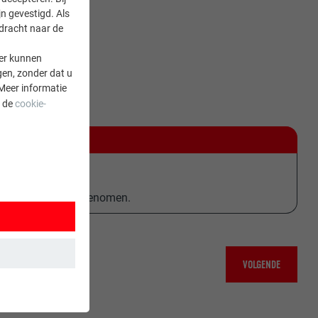
n gevestigd. Als
rdracht naar de
er kunnen
gen, zonder dat u
Meer informatie
a de
cookie-
den gebruikt.
m in acht worden genomen.
VOLGENDE
 wordt