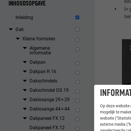
bit
INHOUDSOPGAVE
In 
ber
Inleiding
Dak
Kleine formaten
Algemene
informatie
Dakpan
Dakpan R.16
Dakschindels
INFORMAT
Dakschindel DS.19
Daklosange 29 × 29
Op deze website g
Daklosange 44 × 44
mogelijk te maken
Dakpaneel FX.12
website ("Statist
externe media ("M
Dakpaneel FX.12
geselecteerde cat