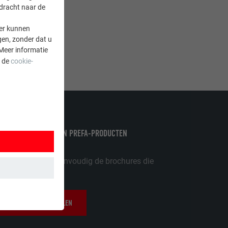
rdracht naar de
er kunnen
gen, zonder dat u
Meer informatie
a de
cookie-
 VELE VOORDELEN VAN PREFA-PRODUCTEN
uzelf nu! Bestel eenvoudig de brochures die
IS BROCHURES BESTELLEN
 wordt