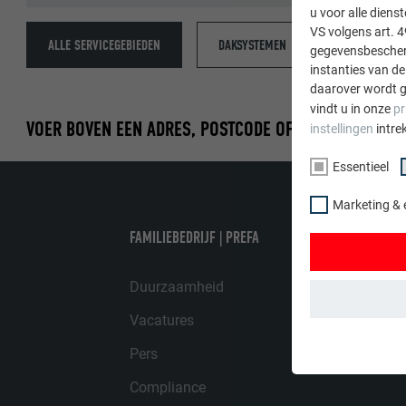
u voor alle dien
VS volgens art. 4
ALLE SERVICEGEBIEDEN
DAKSYSTEMEN
GEVELSYSTE
gegevensbescherm
instanties van de
daarover wordt g
vindt u in onze
pr
VOER BOVEN EEN ADRES, POSTCODE OF PLAATS IN OM 
instellingen
intre
Essentieel
Marketing & 
FAMILIEBEDRIJF | PREFA
Duurzaamheid
Vacatures
ESSENTIEEL
Pers
Cookies van de 
gewaarborgd dat
Compliance