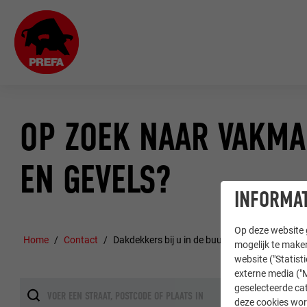
OP ZOEK NAAR VAKM
EN GEVELS?
INFORMAT
Op deze website g
Home
Contact
Dakdekkers bij u in de buurt vinden
mogelijk te maken
website ("Statist
externe media ("M
geselecteerde cat
deze cookies wor