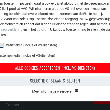
sten toestemming geeft, gaat u ook expliciet akkoord met de gegevensove
9 lid 1 punt a) AVG. Wij informeren u dat de VS niet over een niveau van
MEN
DAKAFVOER
HOOGWATERBESCHERMING
ing beschikt dat overeenkomt met de normen van de EU. In het bijzond
 VS voor controle- resp. toezichtdoeleinden toegang tot uw gegevens krij
eïnformeerd en zonder dat u daar juridische stappen tegen kunt nemen. 
ivacyverklaring
en in het
colofon
. U kunt uw toestemming te allen tijde vi
ZOEKRESULTATEN TE ZIEN.
kken.
Statistieken (inclusief VS-diensten)
externe media (inclusief VS-diensten)
WIJ HELPEN U
ONTDEK DE
ALLE COOKIES ACCEPTEREN (INCL. VS-DIENSTEN)
Dakdekkers bij u in de buurt vinden
Overtuig 
SELECTIE OPSLAAN & SLUITEN
u wilt.
Vragen & antwoorden
Meer informatie weergeven
Brochures bestellen
GRAT
groep "Essentieel" zijn nodig voor basisfuncties van de website. Hierdoor
 de website onberispelijk werkt.
Contact