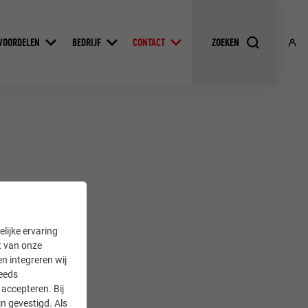
VOORDELEN
BEDRIJF
CONTACT
lijke ervaring
it van onze
en integreren wij
teeds
accepteren. Bij
n gevestigd. Als