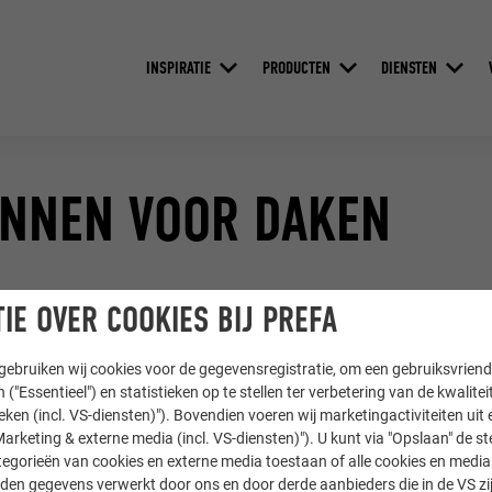
INSPIRATIE
PRODUCTEN
DIENSTEN
ANNEN VOOR DAKEN
IE OVER COOKIES BIJ PREFA
ebruiken wij cookies voor de gegevensregistratie, om een gebruiksvriende
 ("Essentieel") en statistieken op te stellen ter verbetering van de kwalite
ieken (incl. VS-diensten)"). Bovendien voeren wij marketingactiviteiten uit 
arketing & externe media (incl. VS-diensten)"). U kunt via "Opslaan" de s
egorieën van cookies en externe media toestaan of alle cookies en media 
den gegevens verwerkt door ons en door derde aanbieders die in de VS zij