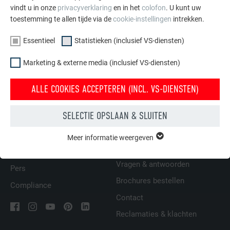
vindt u in onze
privacyverklaring
en in het
colofon
. U kunt uw
Balkonbekleding
toestemming te allen tijde via de
cookie-instellingen
intrekken.
Essentieel
Statistieken (inclusief VS-diensten)
TERUG
VOLGENDE
Marketing & externe media (inclusief VS-diensten)
ALLE COOKIES ACCEPTEREN (INCL. VS-DIENSTEN)
SELECTIE OPSLAAN & SLUITEN
FAMILIEBEDRIJF | PREFA
WIJ HELPEN U
Duurzaamheid
Dakdekkers bij u in de buurt
Meer informatie weergeven
ESSENTIEEL
vinden
Vacatures
Cookies van de groep "Essentieel" zijn nodig voor basisfuncties
van de website. Hierdoor wordt gewaarborgd dat de website
Vragen & antwoorden
Pers
onberispelijk werkt.
Brochures bestellen
Compliance
Cookie-informatie weergeven
NAAM
PHPSESSID
Contact
Reclamaties & klachten
STATISTIEKEN (INCLUSIEF VS-DIENSTEN)
AANBIEDER
PHP