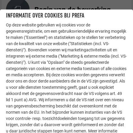
Begin van de bewerking
INFORMATIE OVER COOKIES BIJ PREFA
Op deze website gebruiken wij cookies voor de
gegevensregistratie, om een gebruiksvriendelijke ervaring mogelijk
te maken ("Essentieel") en statistieken op te stellen ter verbetering
Bewerkingsmogelijkheden
van de kwaliteit van onze website ("Statistieken (incl. VS-
diensten)"). Bovendien voeren wij marketingactiviteiten uit en
integreren wij externe media ("Marketing & externe media (incl. VS-
diensten)"). U kunt via "Opslaan" de steeds geselecteerde
categorieën van cookies en externe media toestaan of alle cookies
Bevestigingssoorten
en media accepteren. Bij deze cookies worden gegevens verwerkt
door ons en door derde aanbieders die in de VS zijn gevestigd. Als
u voor alle diensten toestemming geeft, gaat u ook expliciet
akkoord met de gegevensoverdracht naar de VS volgens art. 49
lid 1 punt a) AVG. Wij informeren u dat de VS niet over een niveau
Details en aansluitingen
van gegevensbescherming beschikt dat overeenkomt met de
normen van de EU. In het bijzonder kunnen instanties van de VS
voor controle- resp. toezichtdoeleinden toegang tot uw gegevens
krijgen, zonder dat u daarover wordt geïnformeerd en zonder dat
u daar juridische stappen tegen kunt nemen. Meer informatie