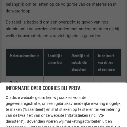
belangrijk om te letten op de volgorde van de materialen in
de waterloop.
De tabel is bedoeld om een overzicht te geven van hoe
aluminium kan worden verbonden met andere metalen en bij
welke bouwmaterialen voorzichtigheid is geboden.
Materiaalcombinatie
Landelijke
Stedelijke of
In de buurt
atmosfeer
industriële
van de zee
atmosfeer
of een meer
Zink
+
+
+
INFORMATIE OVER COOKIES BIJ PREFA
Roestvrij staal
+
+
+
Op deze website gebruiken wij cookies voor de
gegevensregistratie, om een gebruiksvriendelijke ervaring mogelijk
te maken ("Essentieel") en statistieken op te stellen ter verbetering
Lood
+
+
–
van de kwaliteit van onze website ("Statistieken (incl. VS-
diensten)"). Bovendien voeren wij marketingactiviteiten uit en
Onbeschermd
–
–
–