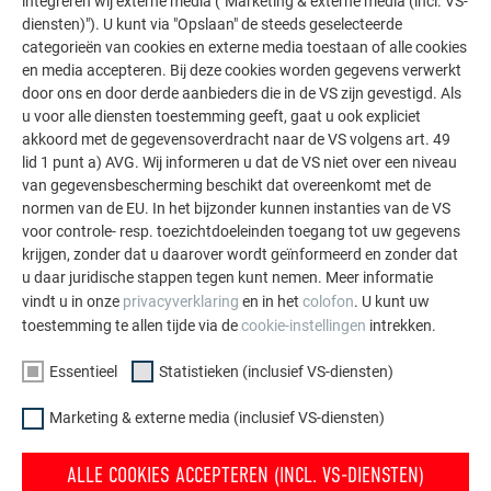
integreren wij externe media ("Marketing & externe media (incl. VS-
staal
diensten)"). U kunt via "Opslaan" de steeds geselecteerde
categorieën van cookies en externe media toestaan of alle cookies
Koper
–
–
–
en media accepteren. Bij deze cookies worden gegevens verwerkt
door ons en door derde aanbieders die in de VS zijn gevestigd. Als
u voor alle diensten toestemming geeft, gaat u ook expliciet
Beton droog
+
+
–
akkoord met de gegevensoverdracht naar de VS volgens art. 49
lid 1 punt a) AVG. Wij informeren u dat de VS niet over een niveau
Beton niet
–
–
–
van gegevensbescherming beschikt dat overeenkomt met de
uitgehard
normen van de EU. In het bijzonder kunnen instanties van de VS
voor controle- resp. toezichtdoeleinden toegang tot uw gegevens
krijgen, zonder dat u daarover wordt geïnformeerd en zonder dat
Er mag geen water van koperen onderdelen (bijv. goten,
u daar juridische stappen tegen kunt nemen. Meer informatie
vindt u in onze
privacyverklaring
en in het
colofon
. U kunt uw
omlijstingen, schoorsteenkappen, plaatbekledingen) op
toestemming te allen tijde via de
cookie-instellingen
intrekken.
PREFA-aluminiumproducten komen (let op de
elektrochemische volgorde). Mocht dit al het geval zijn, dan
Essentieel
Statistieken (inclusief VS-diensten)
moeten deze onderdelen absoluut worden vervangen, anders
zullen de materialen gaan corroderen.
Marketing & externe media (inclusief VS-diensten)
PREFA-aluminiumproducten moeten worden beschermd
ALLE COOKIES ACCEPTEREN (INCL. VS-DIENSTEN)
tegen schadelijke invloeden van andere delen van het