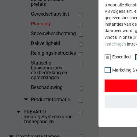
prefalz
u voor alle dien
VS volgens art. 4
Gereedschapslijst
gegevensbescherm
Planning
instanties van de
TERUG
daarover wordt g
Sneeuwbescherming
vindt u in onze
pr
Dakveiligheid
instellingen
intre
Reinigingsinstructies
Essentieel
Statische
basisprincipes
Marketing & 
dakbedekking en
opmerkingen
Beschaduwing
Productinformatie
PREVARIO
ESSENTIEEL
montagesysteem voor
zonnepanelen
Cookies van de 
gewaarborgd dat
Dakafvoersystemen