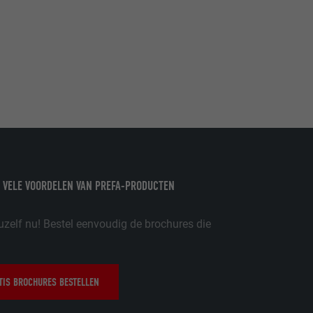
ordt gebruikt.
-toepassingen
op de PHP-
eergegeven.
de aanbieders)
schillende
toestemming
 VELE VOORDELEN VAN PREFA-PRODUCTEN
ische gegevens
ker.
uzelf nu! Bestel eenvoudig de brochures die
IS BROCHURES BESTELLEN
in-extension.
lke