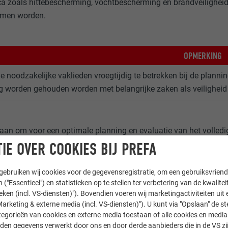
 zoals hittebescherming, vochtbescherming en brandveiligheid, e
omen worden.
OPMERKING
le noodzakelijke vaklieden vroegtijdig te betrekken bij de planni
g worden gehouden worden met belangrijke zaken als veilighei
aan om voor een optimale planning en evaluatie van het volled
viseur of deskundige. Neem voor het ontwerp en de planning 
IE OVER COOKIES BIJ PREFA
rdelijke plaatselijke PREFA adviseur.
ebruiken wij cookies voor de gegevensregistratie, om een gebruiksvriende
odule PREFALZ is niet bedoeld voor het gebruik als onderhoudsr
 ("Essentieel") en statistieken op te stellen ter verbetering van de kwalite
worden.
ieken (incl. VS-diensten)"). Bovendien voeren wij marketingactiviteiten uit 
arketing & externe media (incl. VS-diensten)"). U kunt via "Opslaan" de s
rhouds- en servicewerkzaamheden moeten passende maatregel
egorieën van cookies en externe media toestaan of alle cookies en media 
gingen.
den gegevens verwerkt door ons en door derde aanbieders die in de VS zij