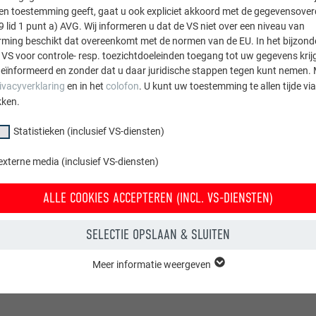
sten toestemming geeft, gaat u ook expliciet akkoord met de gegevensove
9 lid 1 punt a) AVG. Wij informeren u dat de VS niet over een niveau van
ing beschikt dat overeenkomt met de normen van de EU. In het bijzond
 VS voor controle- resp. toezichtdoeleinden toegang tot uw gegevens krij
eïnformeerd en zonder dat u daar juridische stappen tegen kunt nemen. 
ivacyverklaring
en in het
colofon
. U kunt uw toestemming te allen tijde vi
kken.
Statistieken (inclusief VS-diensten)
externe media (inclusief VS-diensten)
ALLE COOKIES ACCEPTEREN (INCL. VS-DIENSTEN)
SELECTIE OPSLAAN & SLUITEN
Meer informatie weergeven
groep "Essentieel" zijn nodig voor basisfuncties van de website. Hierdoor
 de website onberispelijk werkt.