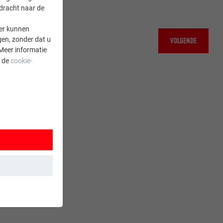
rdracht naar de
er kunnen
gen, zonder dat u
VOLGENDE
Meer informatie
a de
cookie-
 wordt