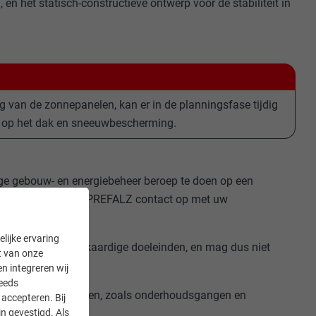
n het statisch-constructieve ontwerp voor de stabiliteit in
ng van de zonnepanelen, kan er in de planningsfase tijdig
d op het dak en sneeuwbescherming.
ige gebouw- en energiebeheer beroep te doen op een
van de solarmodule PREFALZ contact op met uw
lijke ervaring
oute of voor gelijkaardige doeleinden, en mag dus niet
it van onze
en integreren wij
teeds
en getroffen worden, zoals onderhoudsgangen en
accepteren. Bij
n gevestigd. Als