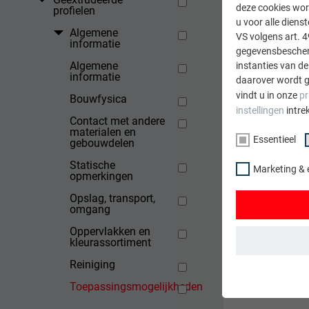
deze cookies wor
profielen
u voor alle dien
Algemene
VS volgens art. 4
informatie
gegevensbescherm
Algemene
instanties van de
informatie
daarover wordt g
vindt u in onze
pr
Bouwfysica
instellingen
intre
Contact met andere
materialen en
Essentieel
gebouwdelen
Statische
Marketing & 
opmerkingen
Opslag, transport,
omgang
Oppervlakken en
kleurassortiment
Reiniging
ESSENTIEEL
Toepassingsmogelijkheden
Cookies van de 
gewaarborgd dat