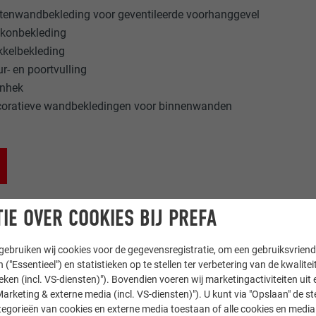
tenwandbekleding voor geventileerde voorhanggevel
lkonbekleding
kelbekleding
r- en poortvulling
inhek
coratieve wandbekledingen voor binnenwanden
IE OVER COOKIES BIJ PREFA
ebruiken wij cookies voor de gegevensregistratie, om een gebruiksvriende
 ("Essentieel") en statistieken op te stellen ter verbetering van de kwalite
ieken (incl. VS-diensten)"). Bovendien voeren wij marketingactiviteiten uit 
arketing & externe media (incl. VS-diensten)"). U kunt via "Opslaan" de s
egorieën van cookies en externe media toestaan of alle cookies en media 