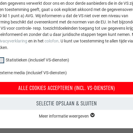
den gegevens verwerkt door ons en door derde aanbieders die in de VS zij
sten toestemming geeft, gaat u ook expliciet akkoord met de gegevensove
9 lid 1 punt a) AVG. Wij informeren u dat de VS niet over een niveau van
ing beschikt dat overeenkomt met de normen van de EU. In het bijzond
 VS voor controle- resp. toezichtdoeleinden toegang tot uw gegevens krij
eïnformeerd en zonder dat u daar juridische stappen tegen kunt nemen. 
ivacyverklaring
en in het
colofon
. U kunt uw toestemming te allen tijde vi
kken.
Statistieken (inclusief VS-diensten)
externe media (inclusief VS-diensten)
ALLE COOKIES ACCEPTEREN (INCL. VS-DIENSTEN)
SELECTIE OPSLAAN & SLUITEN
Meer informatie weergeven
groep "Essentieel" zijn nodig voor basisfuncties van de website. Hierdoor
 de website onberispelijk werkt.