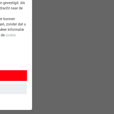
n gevestigd. Als
rdracht naar de
er kunnen
gen, zonder dat u
Meer informatie
a de
cookie-
 wordt