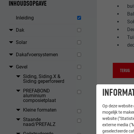
INHOUDSOPGAVE
bui
Ba
Inleiding
Sok
Deu
Dak
Tu
Solar
de
Dakafvoersystemen
Gevel
TERUG
Siding, Siding.X &
Siding geperforeerd
INFORMAT
PREFABOND
aluminium
composietplaat
Op deze website g
Kleine formaten
mogelijk te maken
website ("Statist
Staande
naad/PREFALZ
externe media ("M
geselecteerde cat
Geëxtrudeerde