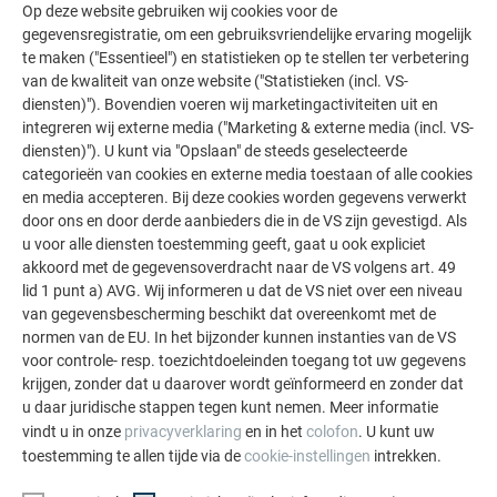
Op deze website gebruiken wij cookies voor de
gegevensregistratie, om een gebruiksvriendelijke ervaring mogelijk
te maken ("Essentieel") en statistieken op te stellen ter verbetering
van de kwaliteit van onze website ("Statistieken (incl. VS-
diensten)"). Bovendien voeren wij marketingactiviteiten uit en
integreren wij externe media ("Marketing & externe media (incl. VS-
diensten)"). U kunt via "Opslaan" de steeds geselecteerde
categorieën van cookies en externe media toestaan of alle cookies
en media accepteren. Bij deze cookies worden gegevens verwerkt
door ons en door derde aanbieders die in de VS zijn gevestigd. Als
u voor alle diensten toestemming geeft, gaat u ook expliciet
akkoord met de gegevensoverdracht naar de VS volgens art. 49
lid 1 punt a) AVG. Wij informeren u dat de VS niet over een niveau
van gegevensbescherming beschikt dat overeenkomt met de
normen van de EU. In het bijzonder kunnen instanties van de VS
voor controle- resp. toezichtdoeleinden toegang tot uw gegevens
krijgen, zonder dat u daarover wordt geïnformeerd en zonder dat
u daar juridische stappen tegen kunt nemen. Meer informatie
vindt u in onze
privacyverklaring
en in het
colofon
. U kunt uw
toestemming te allen tijde via de
cookie-instellingen
intrekken.