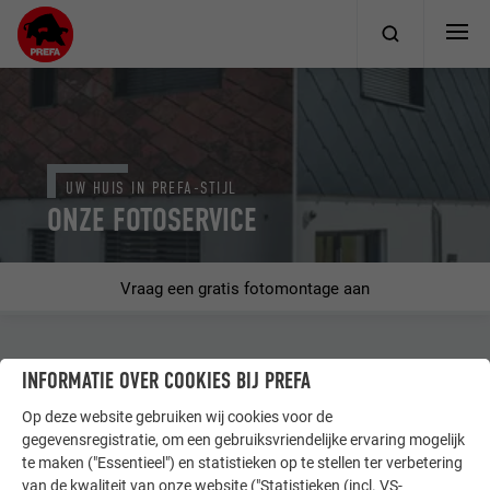
UW HUIS IN PREFA-STIJL
ONZE FOTOSERVICE
Vraag een gratis fotomontage aan
Wilt u zien hoe uw huis er met een PREFA-dak of -gevel
INFORMATIE OVER COOKIES BIJ PREFA
uitziet? Wij maken graag een fotomontage voor u en
Op deze website gebruiken wij cookies voor de
sturen u deze toe. Klik heel eenvoudig door de
gegevensregistratie, om een gebruiksvriendelijke ervaring mogelijk
verschillende stappen van onze fotoservice.
te maken ("Essentieel") en statistieken op te stellen ter verbetering
Bent u geïnteresseerd in een ...*
van de kwaliteit van onze website ("Statistieken (incl. VS-