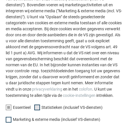
diensten)"). Bovendien voeren wij marketingactiviteiten uit en
integreren wij externe media ("Marketing & externe media (incl. VS-
PREFA-DAK
diensten)"). U kunt via "Opslaan" de steeds geselecteerde
categorieën van cookies en externe media toestaan of alle cookies
en media accepteren. Bij deze cookies worden gegevens verwerkt
PREFA-GEVEL
door ons en door derde aanbieders die in de VS zijn gevestigd. Als
u voor alle diensten toestemming geeft, gaat u ook expliciet
akkoord met de gegevensoverdracht naar de VS volgens art. 49
PREFA-DAK EN -GEVEL
lid 1 punt a) AVG. Wij informeren u dat de VS niet over een niveau
van gegevensbescherming beschikt dat overeenkomt met de
normen van de EU. In het bijzonder kunnen instanties van de VS
voor controle- resp. toezichtdoeleinden toegang tot uw gegevens
krijgen, zonder dat u daarover wordt geïnformeerd en zonder dat
AAN DE SLAG
u daar juridische stappen tegen kunt nemen. Meer informatie
vindt u in onze
privacyverklaring
en in het
colofon
. U kunt uw
toestemming te allen tijde via de
cookie-instellingen
intrekken.
FAMILIEBEDRIJF | PREFA
WIJ HELPEN U
Essentieel
Statistieken (inclusief VS-diensten)
Duurzaamheid
Dakdekkers bij u in de buurt
Marketing & externe media (inclusief VS-diensten)
vinden
Vacatures