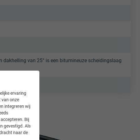
en dakhelling van 25° is een bitumineuze scheidingslaag
R.16
lijke ervaring
it van onze
en integreren wij
teeds
accepteren. Bij
n gevestigd. Als
rdracht naar de