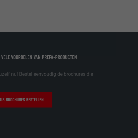
ordt gebruikt.
-toepassingen
op de PHP-
eergegeven.
de aanbieders)
 VELE VOORDELEN VAN PREFA-PRODUCTEN
schillende
toestemming
uzelf nu! Bestel eenvoudig de brochures die
ische gegevens
ker.
IS BROCHURES BESTELLEN
in-extension.
lke
nstellingen
w