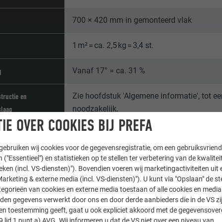
700 × 420 mm in gemonteerd vlak
1 m² = ca. 2,5 kg = 3,4 st.
Vanaf 17° = ca. 31 %
g
Zie hoofdstuk 'Algemene informatie', tot e
tructie en
noodzakelijk.
slaag
IE OVER COOKIES BIJ PREFA
Direct, met 3 ribnagels 2,8/25 per dakpan 
stiging
ebruiken wij cookies voor de gegevensregistratie, om een gebruiksvriende
 ("Essentieel") en statistieken op te stellen ter verbetering van de kwalite
ieken (incl. VS-diensten)"). Bovendien voeren wij marketingactiviteiten uit 
arketing & externe media (incl. VS-diensten)"). U kunt via "Opslaan" de s
egorieën van cookies en externe media toestaan of alle cookies en media 
den gegevens verwerkt door ons en door derde aanbieders die in de VS zij
sten toestemming geeft, gaat u ook expliciet akkoord met de gegevensove
9 lid 1 punt a) AVG. Wij informeren u dat de VS niet over een niveau van