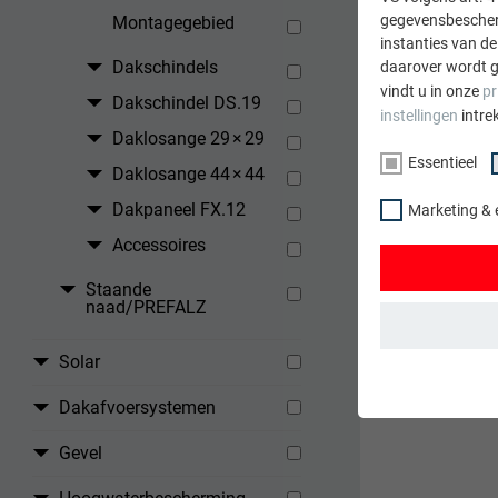
gegevensbescherm
Montagegebied
instanties van de
Dakschindels
daarover wordt g
vindt u in onze
pr
Dakschindel DS.19
instellingen
intre
Daklosange 29 × 29
Essentieel
Daklosange 44 × 44
Dakpaneel FX.12
Marketing & 
Accessoires
TERUG
Staande
naad/PREFALZ
Solar
ESSENTIEEL
Cookies van de 
Dakafvoersystemen
gewaarborgd dat
Gevel
NAAM