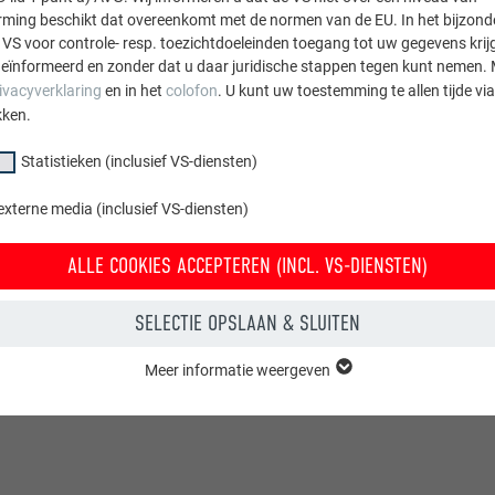
ing beschikt dat overeenkomt met de normen van de EU. In het bijzond
 VS voor controle- resp. toezichtdoeleinden toegang tot uw gegevens krij
eïnformeerd en zonder dat u daar juridische stappen tegen kunt nemen. 
ivacyverklaring
en in het
colofon
. U kunt uw toestemming te allen tijde vi
kken.
Statistieken (inclusief VS-diensten)
externe media (inclusief VS-diensten)
ALLE COOKIES ACCEPTEREN (INCL. VS-DIENSTEN)
SELECTIE OPSLAAN & SLUITEN
Meer informatie weergeven
groep "Essentieel" zijn nodig voor basisfuncties van de website. Hierdoor
 de website onberispelijk werkt.
Cookie-informatie weergeven
PHPSESSID