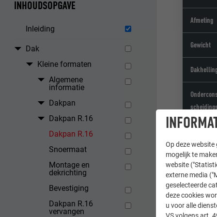
INHOUDSOPGAVE
Afmeting
Inleiding
Gewicht
Dak
Kleine formaten
Dakhellin
Algemene
informatie
Ondercons
Dakpan
scheiding
INFORMAT
Dakpan R.16
Basisbeve
Dakpan R.16
Op deze website g
Snoermaat
mogelijk te maken
Montage en
website ("Statist
dekrichting
externe media ("M
geselecteerde cat
Bevestiging
deze cookies wor
Dakpan R.16
u voor alle dien
vervangen
VS volgens art. 4