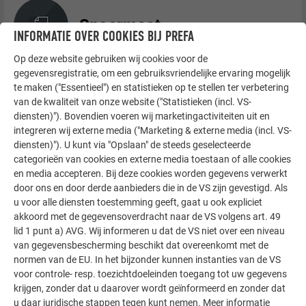
Snoermaat
INFORMATIE OVER COOKIES BIJ PREFA
Op deze website gebruiken wij cookies voor de
gegevensregistratie, om een gebruiksvriendelijke ervaring mogelijk
te maken ("Essentieel") en statistieken op te stellen ter verbetering
Dekrichting en bevestiging
van de kwaliteit van onze website ("Statistieken (incl. VS-
diensten)"). Bovendien voeren wij marketingactiviteiten uit en
integreren wij externe media ("Marketing & externe media (incl. VS-
diensten)"). U kunt via "Opslaan" de steeds geselecteerde
categorieën van cookies en externe media toestaan of alle cookies
Verwerking
en media accepteren. Bij deze cookies worden gegevens verwerkt
door ons en door derde aanbieders die in de VS zijn gevestigd. Als
u voor alle diensten toestemming geeft, gaat u ook expliciet
akkoord met de gegevensoverdracht naar de VS volgens art. 49
lid 1 punt a) AVG. Wij informeren u dat de VS niet over een niveau
Een dakschindel DS.19
van gegevensbescherming beschikt dat overeenkomt met de
vervangen
normen van de EU. In het bijzonder kunnen instanties van de VS
voor controle- resp. toezichtdoeleinden toegang tot uw gegevens
krijgen, zonder dat u daarover wordt geïnformeerd en zonder dat
u daar juridische stappen tegen kunt nemen. Meer informatie