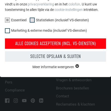
vindt u in onze
privacyverklaring
en in het
colofon
. U kunt uw
Montagegebied
toestemming te allen tijde via de
cookie-instellingen
intrekken.
Essentieel
Statistieken (inclusief VS-diensten)
TERUG
VOLGENDE
Marketing & externe media (inclusief VS-diensten)
ALLE COOKIES ACCEPTEREN (INCL. VS-DIENSTEN)
SELECTIE OPSLAAN & SLUITEN
FAMILIEBEDRIJF | PREFA
WIJ HELPEN U
Duurzaamheid
Dakdekkers bij u in de buurt
Meer informatie weergeven
ESSENTIEEL
vinden
Cookies van de groep "Essentieel" zijn nodig voor basisfuncties
Vacatures
van de website. Hierdoor wordt gewaarborgd dat de website
Vragen & antwoorden
Pers
onberispelijk werkt.
Brochures bestellen
Compliance
Cookie-informatie weergeven
NAAM
PHPSESSID
Contact
Reclamaties & klachten
STATISTIEKEN (INCLUSIEF VS-DIENSTEN)
AANBIEDER
PHP