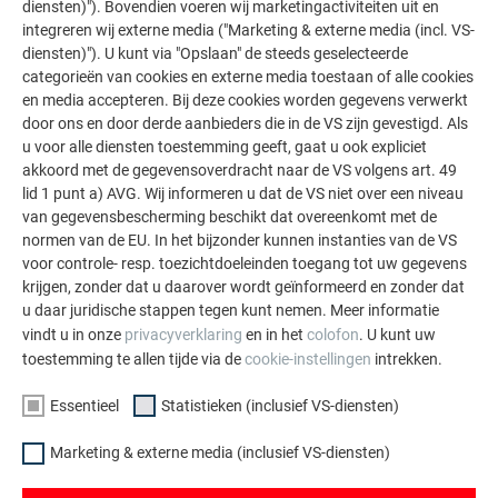
diensten)"). Bovendien voeren wij marketingactiviteiten uit en
integreren wij externe media ("Marketing & externe media (incl. VS-
Solarmodule PREFALZ
diensten)"). U kunt via "Opslaan" de steeds geselecteerde
categorieën van cookies en externe media toestaan of alle cookies
en media accepteren. Bij deze cookies worden gegevens verwerkt
door ons en door derde aanbieders die in de VS zijn gevestigd. Als
PREVARIO montagesysteem
u voor alle diensten toestemming geeft, gaat u ook expliciet
voor zonnepanelen
akkoord met de gegevensoverdracht naar de VS volgens art. 49
lid 1 punt a) AVG. Wij informeren u dat de VS niet over een niveau
van gegevensbescherming beschikt dat overeenkomt met de
normen van de EU. In het bijzonder kunnen instanties van de VS
voor controle- resp. toezichtdoeleinden toegang tot uw gegevens
TERUG
VOLGENDE
krijgen, zonder dat u daarover wordt geïnformeerd en zonder dat
u daar juridische stappen tegen kunt nemen. Meer informatie
vindt u in onze
privacyverklaring
en in het
colofon
. U kunt uw
toestemming te allen tijde via de
cookie-instellingen
intrekken.
FAMILIEBEDRIJF | PREFA
WIJ HELPEN U
Essentieel
Statistieken (inclusief VS-diensten)
Duurzaamheid
Dakdekkers bij u in de buurt
Marketing & externe media (inclusief VS-diensten)
vinden
Vacatures
Vragen & antwoorden